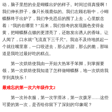
动，脑子里想的全是蝴蝶出炉的样子。时间过得真慢啊！
我们伸长脖子，像只长颈鹿似的。我们左顾右盼中，小蝴
蝶酥终于出炉了，我们争先恐后的围了上去，心里默念
着：“我的在哪里？”后来，我们惊奇的发现颜色变得金
黄，把蝴蝶酥点缀的更漂亮了，还散发出诱人的香味。让
人闻了，口水就“飞流直下三千尺”。我迫不及待地抓起一
个就往嘴里塞，一口咬进去，那么的甜，那么的脆，那味
道是我吃过最好吃的糕点。
第一次烘焙使我由一开始大热笨手笨脚，到掌握要
领，第一次烘焙使我知道了怎样做蝴蝶酥，地一次烘焙我
学到真快乐！
最难忘的第一次六年级作文2
第一次补衣服，第一次学滑冰，第一次拨牙……这些
可爱的第一次，是否给你留下了深刻的'印象呢？