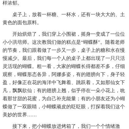
样浓郁。
桌子上，放着一杯糖、一杯水，还有一块大大的、土
黄色的面包原料。
开始烘焙了，我们穿上小围裙，摇身一变成了一位位
小小洪培师。这次教我们做的糕点是“蝴蝶酥”。随着老师
的节奏，我们跟着做了一步又一步，桌子上的糖和水在慢
慢减少。最后，我们每一个人的桌子上都出现了一只只活
灵活现的蝴蝶。粗一看，大家的蝴蝶长得都差不多，仔细
观察，蝴蝶形态各异，阿娜多姿，有的翅膀向下，身子轻
盈，好像正在花的海洋中飞舞着、跳跃着，又如那仙女下
凡，飘飘欲仙；有的翅膀上翘，似乎停在一朵小花上，吮
着那甘甜的花蜜，为自己补充能量；有的小朋友还为小蝴
蝶做了一双眼睛，小蝴蝶顽皮的眨眨眼，打探着我们这个
美妙的世界……
接下来，把小蝴蝶放进烤箱了，我们一个个情绪激