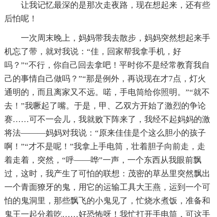
让我记忆最深的是那次走夜路，现在想起来，还有些
后怕呢！
一次周末晚上，妈妈带我去散步，妈妈突然想起来手
机忘了带，就对我说：“佳，回家帮我拿手机，好
吗？”“不行，你自己回去拿吧！平时你不是经常教育我自
己的事情自己做吗？”“那是例外，再说现在才7点，灯火
通明的，而且离家又不远。喏，手电筒给你照明。”“就不
去！”我噘起了嘴。于是，甲、乙双方开始了激烈的争论
赛……可不一会儿，我就败下阵来了，我经不起妈妈的激
将法———妈妈对我说：“原来佳佳是个这么胆小的孩子
啊！”“才不是呢！”我拿上手电筒，壮着胆子向前走，走
着走着，突然，“呼——哗”一声，一个东西从我眼前飘
过，这时，我产生了可怕的联想：茂密的草丛里突然飘出
一个青面獠牙的鬼，用它的运输工具大王燕，运到一个可
怕的鬼洞里，那些飘飞的小鬼见了，忙烧水煮饭，准备和
鬼王一起分着吃……好恐怖呀！我忙打开手电筒，可这手