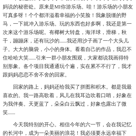
妈说的秘密处。原来是MI你游乐场。哇！游乐场的小朋友
可真多呀！个个都洋溢着幸福的小笑脸！我象脱缰的野
马，一下就冲入游乐场。玩的东西也好多啊，我还是第一
次来这个游乐场呢。有椰树大转盘，海洋球，滑梯，秋
千，蹦蹦床，还有玩沙的......我还用沙子画了一个大头儿
子。大大的脑袋，小小的身体。看着自己的作品，我忍不
住哈哈大笑......引来一群小朋友围观，大家都说我画得特
别形象。各个项目我通通玩个遍，实在累不不行了，我才
跟妈妈恋恋不舍不舍的回家。
回家的路上，妈妈还给我买了拼图和积木。都是我最
喜欢的。我一路高歌着，风儿在我耳边吹着口哨，好象在
为我伴奏。天更蓝了，朵朵白云飘过，好象也露出了微
笑......
今天我特别的开心。相信今年的六一节，会在我记忆
的长河中，成为一朵美丽的浪花！我必须要永远幸福下