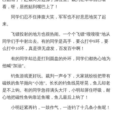
看，呀，居然贴到嘴巴上了！
同学们忍不住捧腹大笑，军军也不好意思地笑了起
来。
飞镖投射的地方也很热闹。一个个飞镖“嗖嗖嗖”地从
同学们手中射出去。有的同学是高手，要么打中9环，要
么打中10环，真是弹无虚发，百发百中啊！
有的同学却总是打到圆盘的外环，同学们都热心地为
他喊“加油”。
钓鱼游戏更好玩。裁判一声令下，大家就纷纷把带有
磁铁的鱼竿抛向“小池”。长长的钓鱼线晃呀晃，鱼儿却老
是不上钩。有的同学急得满头大汗，小明却屏住呼吸，耐
心地把磁性鱼钩靠近鱼嘴，鱼儿最后上钩了！
小明赶紧再钓，一鼓作气，一连钓了十几条小鱼呢！