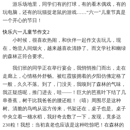
游乐场地里，同学们有的打球，有的看木偶戏，有的
玩电脑，还有的玩猫捉老鼠的游戏……“六一”儿童节真是
一个开心的节日！
快乐六一儿童节作文2
小时候，很喜欢热闹，和伙伴一起作文去玩儿，现
在，饱尝人间烟火，越来越喜欢清静了。而文学社和幽绿
的森林正符合要求。
我们班的同学正在举行宴会，我悄悄推门而出，走在
走廊上，心情格外舒畅。被红霞簇拥着的夕阳仿佛定格了
一般，久久不落。到了，门没关，我嗅到了森林的气味，
我正疑惑呢，推门进去，哇——！巨大的芭蕉叶下结了几
串香蕉，树干比我爸爸的腰还粗！（嘻）周围尽是这种
树。清脆的鸟鸣从远方传来，书架还在，桌子也是。桌子
中央立着一穗水稻，我好奇去数了一下，发现，竟多达
230粒！我想：当初袁老也应该是这种吃惊吧！在森林的