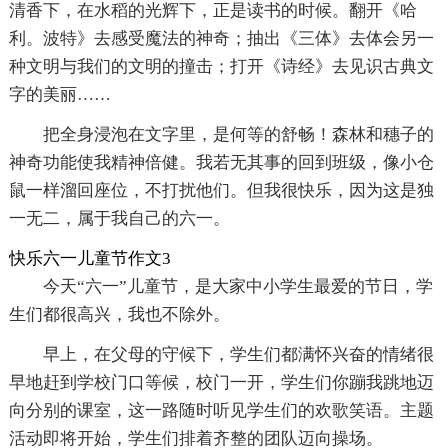
清香下，在水稻的光辉下，正是读书的时候。翻开《哈
利。波特》去感受魔法的神奇；抽出《三体》去体会另一
种文明与我们的文明的撞击；打开《诗经》去见识古典文
字的美丽……
把全身浸泡在文字里，是何等的舒畅！森林和穗子的
神奇功能使我精神倍健。我若无其事的回到班级，像小仓
鼠一样溜回座位，不打扰他们。但我很快乐，因为这是独
一无二，属于我自己的六一。
快乐六一儿童节作文3
今天“六一”儿童节，是大家中小学生最爱的节日，学
生们都很高兴，我也不除外。
早上，在父母的守候下，学生们都满怀兴奋的情绪很
早地赶到学校门口等候，校门一开，学生们你蹦我跳地迈
向分别的课室，这一路随时听见学生们的欢歌笑语。主题
活动即将开始，学生们排着齐整的团队迈向操场。