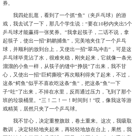
券。
我四处乱逛，看到了一个抓“鱼”（夹乒乓球）的游
戏，我去试了一下，那几个学生说：“要在10秒内夹出5个
乒乓球才能赢得一张奖券。”我拿起筷子，二话不说，拿
起筷子，使出一招“鹈鹕捕鱼”，完美地夹住了一个乒乓
球，并顺利的放到台上，又使出一招“翠鸟冲击”，可是这
乒乓球毕竟沾了水，很难夹稳，刚夹起来，它就像一条光
溜溜的小鱼一样，从筷子的缝中“挣脱”了出来，我不甘
心，又使出一招“巨鳄撕咬”再次顺利得夹了起来，不过，
这条“鳄鱼”似乎不喜欢吃这条“鱼”，把这条“鱼”一下
子“吐”了出来，不掉在水里，反而通过压力，飞到了那个
班的垃圾桶里。“三！二！一！时间到！”哎，像我这等游
戏精英，居然只夹了一个乒乓球。
我不甘心，决定重整旗鼓，卷土重来。这次，我吸取
教训，决定轻轻地夹起来，再轻轻地放在台上，果然，我