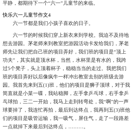
平静，都期待下一个“六一”儿童节的来临。
快乐六一儿童节作文4
六一节都是我们小孩子喜欢的日子。
六一节的时候我们穿上新衣来到学校。我迫不及待地
想去游园。茅老师来到教室把游园活动卡发给我们，茅老
师先让我们把自己班的项目弄好，我们班的项目是“顶上
功夫”，其实就是顶水杯，当然，水杯里是有水的，我跨
过5个凳子，头上顶着杯子，稳稳当当的走过。我把我们
班的项目弄好以后像疯牛一样冲出教室去别的班级去游
园。我首先来到五(1)班，他们的项目是狮子顶球，对于我
简直就是小菜一碟，我站稳脚，左手拿乒乓球，右手拿乒
乓球拍，三二一开始，我马上走到转弯处，我“啊”的一声
球要掉了，我连忙再拍，最后到达终点，我再到五(3)班他
们的项目是吸管运输，我一吸气，屏住气，走了一段路差
一点就掉下来最后到达终点，………。