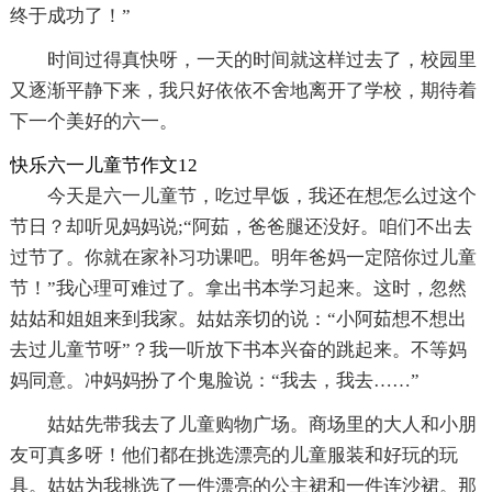
终于成功了！”
时间过得真快呀，一天的时间就这样过去了，校园里
又逐渐平静下来，我只好依依不舍地离开了学校，期待着
下一个美好的六一。
快乐六一儿童节作文12
今天是六一儿童节，吃过早饭，我还在想怎么过这个
节日？却听见妈妈说;“阿茹，爸爸腿还没好。咱们不出去
过节了。你就在家补习功课吧。明年爸妈一定陪你过儿童
节！”我心理可难过了。拿出书本学习起来。这时，忽然
姑姑和姐姐来到我家。姑姑亲切的说：“小阿茹想不想出
去过儿童节呀”？我一听放下书本兴奋的跳起来。不等妈
妈同意。冲妈妈扮了个鬼脸说：“我去，我去……”
姑姑先带我去了儿童购物广场。商场里的大人和小朋
友可真多呀！他们都在挑选漂亮的儿童服装和好玩的玩
具。姑姑为我挑选了一件漂亮的公主裙和一件连沙裙。那