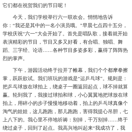
它们都在祝贺我们的节日呢！
今天，我们学校举行六一联欢会。悄悄地告诉
你：“我还是其中的一名小演员哦。”早晨七点四十五分，
学校庆祝“六一”大会开始了。首先是唱队歌，接着就开始
表演精彩的节目，节目又多又好看，有合唱、独唱、舞
蹈、三字经、论语……各种节目多姿多彩，赢得了阵阵热
烈的掌声。
下午，游园活动终于拉开了帷幕，我们个个都摩拳擦
掌，跃跃欲试。我们班玩的游戏是“运乒乓球”。规则是：
把乒乓球放在球拍上，绕桌子一圈返回起点，球不掉就算
赢。轮到我了，我接过球拍和球，小心翼翼地把球放在球
拍上，用碎小的步子慢慢地移动着，拍上的乒乓球真像个
淘气的娃娃，这儿跑跑，那儿跑跑，害得我提心吊胆，七
上八下的。我心里不停地祈祷：别掉，千万别掉……终于
绕过桌子，回到了起点。我高兴地叫起来“我成功了，我