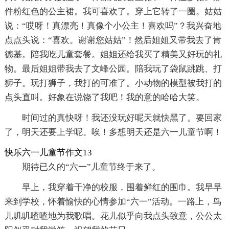
件粉红色的公主裙。我可喜欢了。穿上它转了一圈。姑姑
说：“哎呀！真漂亮！真像个小公主！喜欢吗”？我兴奋地
点点头说：“喜欢。谢谢您姑姑”！然后姐姐又带我去了肯
德基。陪我吃儿童套餐。姐姐还给我买了精美又好玩的礼
物。最后姐姐带我去了文峰公园。陪我玩了袋鼠跳跳、打
狮子。玩打狮子，我打的可准了。小动物的模型被我打的
点头直叫。好象在说饶了我吧！我的意的哈哈大笑。
时间过的真快呀！我还没玩好呢天就快黑了。要回家
了，明天还要上学呢。唉！多想明天还是六一儿童节啊！
快乐六一儿童节作文13
期待已久的“六一”儿童节终于来了。
早上，我穿着干净的校服，围着鲜红的围巾。我早早
来到学校，怀着愉快的心情参加“六一”活动。一路上，鸟
儿叽叽喳喳地为我歌唱。花儿似乎向我点头致意，公公太