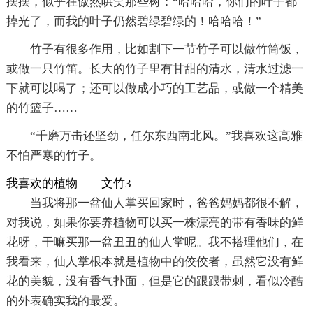
摆摆，似乎在傲然哄笑那些树：“哈哈哈，你们的叶子都
掉光了，而我的叶子仍然碧绿碧绿的！哈哈哈！”
竹子有很多作用，比如割下一节竹子可以做竹筒饭，
或做一只竹笛。长大的竹子里有甘甜的清水，清水过滤一
下就可以喝了；还可以做成小巧的工艺品，或做一个精美
的竹篮子……
“千磨万击还坚劲，任尔东西南北风。”我喜欢这高雅
不怕严寒的竹子。
我喜欢的植物——文竹3
当我将那一盆仙人掌买回家时，爸爸妈妈都很不解，
对我说，如果你要养植物可以买一株漂亮的带有香味的鲜
花呀，干嘛买那一盆丑丑的仙人掌呢。我不搭理他们，在
我看来，仙人掌根本就是植物中的佼佼者，虽然它没有鲜
花的美貌，没有香气扑面，但是它的跟跟带刺，看似冷酷
的外表确实我的最爱。