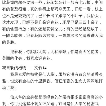
比花瓣的颜色要深一些，花蕊如细针一般有七八根，中间
有的花蕊很粗，真的称得上是巧夺天工，仔细一看，枝上
也不是光秃秃的了，已经长出了嫩绿的小叶子，我抬头，
这才发现，已经不是几朵迎春花，现早已是三四十朵了，
有的含羞待放；有的还是花骨朵儿；有的已经是怒放了，
一阵风吹来，迎春花随风摇摆，一阵阵淡淡的清香进入我
的鼻腔。
迎春花，你默默无闻，无私奉献，你是春天的使者，
美丽的化身，我喜欢迎春花。
我喜欢的植物——文竹14
我最喜爱的植物是仙人掌，虽然它没有百合的清香淡
雅，也没有金桂的十里飘香。但它顽强的生命力深深地打
动了我。
仙人掌的全身都是墨绿色的外层有很多密密麻麻的小
刺，你可别这些小刺又细又短，它可是仙人掌的秘密武