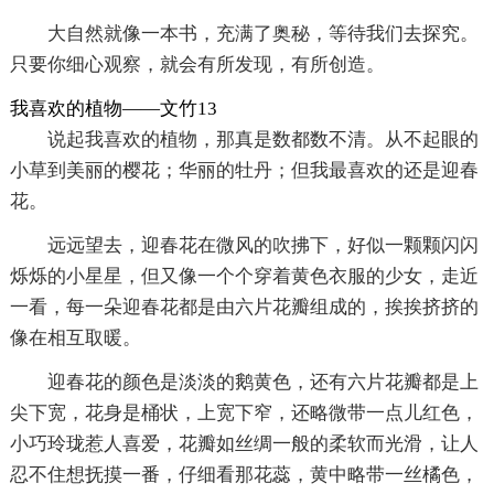
大自然就像一本书，充满了奥秘，等待我们去探究。
只要你细心观察，就会有所发现，有所创造。
我喜欢的植物——文竹13
说起我喜欢的植物，那真是数都数不清。从不起眼的
小草到美丽的樱花；华丽的牡丹；但我最喜欢的还是迎春
花。
远远望去，迎春花在微风的吹拂下，好似一颗颗闪闪
烁烁的小星星，但又像一个个穿着黄色衣服的少女，走近
一看，每一朵迎春花都是由六片花瓣组成的，挨挨挤挤的
像在相互取暖。
迎春花的颜色是淡淡的鹅黄色，还有六片花瓣都是上
尖下宽，花身是桶状，上宽下窄，还略微带一点儿红色，
小巧玲珑惹人喜爱，花瓣如丝绸一般的柔软而光滑，让人
忍不住想抚摸一番，仔细看那花蕊，黄中略带一丝橘色，