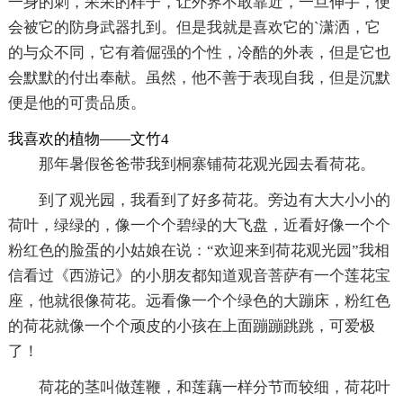
一身的刺，呆呆的样子，让外界不敢靠近，一旦伸手，便
会被它的防身武器扎到。但是我就是喜欢它的`潇洒，它
的与众不同，它有着倔强的个性，冷酷的外表，但是它也
会默默的付出奉献。虽然，他不善于表现自我，但是沉默
便是他的可贵品质。
我喜欢的植物——文竹4
那年暑假爸爸带我到桐寨铺荷花观光园去看荷花。
到了观光园，我看到了好多荷花。旁边有大大小小的
荷叶，绿绿的，像一个个碧绿的大飞盘，近看好像一个个
粉红色的脸蛋的小姑娘在说：“欢迎来到荷花观光园”我相
信看过《西游记》的小朋友都知道观音菩萨有一个莲花宝
座，他就很像荷花。远看像一个个绿色的大蹦床，粉红色
的荷花就像一个个顽皮的小孩在上面蹦蹦跳跳，可爱极
了！
荷花的茎叫做莲鞭，和莲藕一样分节而较细，荷花叶