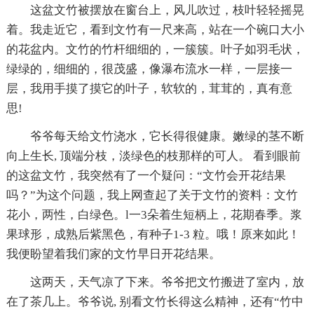
这盆文竹被摆放在窗台上，风儿吹过，枝叶轻轻摇晃
着。我走近它，看到文竹有一尺来高，站在一个碗口大小
的花盆内。文竹的竹杆细细的，一簇簇。叶子如羽毛状，
绿绿的，细细的，很茂盛，像瀑布流水一样，一层接一
层，我用手摸了摸它的叶子，软软的，茸茸的，真有意
思!
爷爷每天给文竹浇水，它长得很健康。嫩绿的茎不断
向上生长, 顶端分枝，淡绿色的枝那样的可人。 看到眼前
的这盆文竹，我突然有了一个疑问：“文竹会开花结果
吗？”为这个问题，我上网查起了关于文竹的资料：文竹
花小，两性，白绿色。l一3朵着生短柄上，花期春季。浆
果球形，成熟后紫黑色，有种子1-3 粒。哦！原来如此！
我便盼望着我们家的文竹早日开花结果。
这两天，天气凉了下来。爷爷把文竹搬进了室内，放
在了茶几上。爷爷说, 别看文竹长得这么精神，还有“竹中