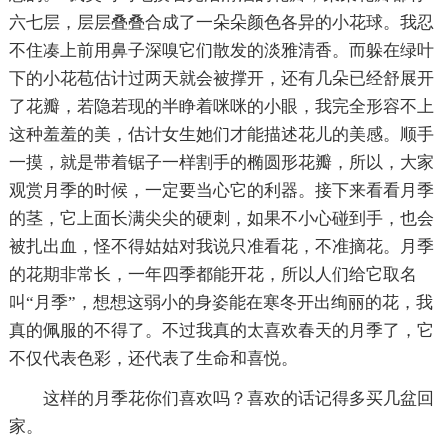
六七层，层层叠叠合成了一朵朵颜色各异的小花球。我忍
不住凑上前用鼻子深嗅它们散发的淡雅清香。而躲在绿叶
下的小花苞估计过两天就会被撑开，还有几朵已经舒展开
了花瓣，若隐若现的半睁着咪咪的小眼，我完全形容不上
这种羞羞的美，估计女生她们才能描述花儿的美感。顺手
一摸，就是带着锯子一样割手的椭圆形花瓣，所以，大家
观赏月季的时候，一定要当心它的利器。接下来看看月季
的茎，它上面长满尖尖的硬刺，如果不小心碰到手，也会
被扎出血，怪不得姑姑对我说只准看花，不准摘花。月季
的花期非常长，一年四季都能开花，所以人们给它取名
叫“月季”，想想这弱小的身姿能在寒冬开出绚丽的花，我
真的佩服的不得了。不过我真的太喜欢春天的月季了，它
不仅代表色彩，还代表了生命和喜悦。
这样的月季花你们喜欢吗？喜欢的话记得多买几盆回
家。