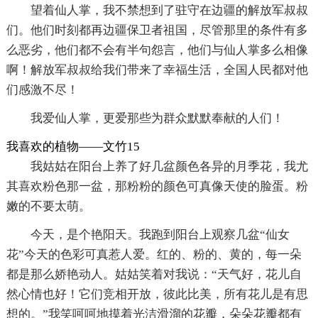
望着仙人掌，我不禁想到了驻守在边疆的解放军叔叔
们。他们时刻都再边疆保卫者祖国，尽管那里的条件有多
么恶劣，他们都不会有半句怨言，他们与仙人掌多么相像
啊！解放军叔叔给我们带来了幸福生活，全国人民都对他
们感激不尽！
我爱仙人掌，更爱那些为群众默默奉献的人们！
我喜欢的植物——文竹15
我姑姑在阳台上养了好几盆颜色各异的月季花，我尤
其喜欢粉色那一盆，那粉粉的颜色可真像天使的脸蛋。粉
嫩的不要太萌。
今天，是个艳阳天。我跑到阳台上观察几盆“仙女
花”今天的色彩可真惹人爱。红的、粉的、黄的，每一朵
都是那么娇艳动人。姑姑笑着对我说：“天气好，花儿自
然心情也好！它们竞相开放，彼此比美，所有花儿是有思
想的。”我笑呵呵地摸着光洁滑溜的花瓣，朵朵花瓣都有