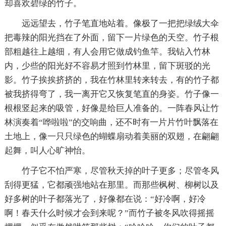
却喜欢碧绿的竹子。
远远望去，竹子笔直地站着。像极了一把把绿绒大伞
把毒辣的阳光挡在了外面，留下一片绿色的天空。竹子根
部粗越往上越细，有人会用它做成钓鱼竿。我钻入竹林
内，少些的阳光好不容易才照到竹林里，留下斑驳的光
影。竹子挨挨挤挤的，我在竹林里转来转去，有的竹子都
被我挤得弯了，我一离开它又恢复笔直的身姿。竹子像一
根根竖起来的吸管，好像是给巨人准备的。一阵春风让竹
林演奏着“哗啦啦”的交响曲，还不时有一片片竹叶飘落在
土地上，像一只只绿色的蝴蝶扇动着美丽的双翅，在翩翩
起舞，叫人心旷神怡。
竹子它不怕严寒，尽管秋天掉的叶子更多；尽管冬风
刮得更猛，它都顽强地站在那里。而那些枫树、柳树以及
好多树的叶子都落光了，好像都在说：“好冷啊，好冷
啊！春天什么时候才会到来呢？”而竹子被冬风吹得摇摇