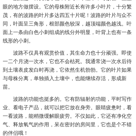
眼的地方做摆设。它的母株附近长有许多小叶片，十分繁
茂，有的波路的叶片多达四五十片呢！波路的叶片与众不
同，叶面呈三角形，根部颜色较深，越顶端颜色越浅。叶
面上一条由白色小刺组成的线分外明显，叶背上也有一条
线形的小刺。
波路不仅具有观赏价值，其生命力也十分顽强。即使
一二个月浇一次水，它也不会枯死。我通常浇一次水后待
到土壤表皮发白时再浇，它依然生机勃勃。它的叶片如果
与母株分离，单独插入土壤中，也能继续存活，形成新
苗。
波路的功能也挺多的。它有防辐射的功能，平时写作
业、看电子产品，就可以把它放在身旁。眼睛疲惫时，看
一看波路，能稍微缓解眼疲劳。不仅如此，它还有净化空
气、释放氧气的作用，呆在密封的房间里，它也是个不错
的伴侣哦！