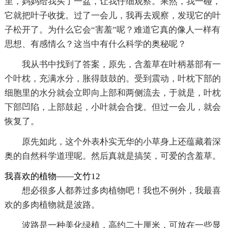
里，妈妈给我买了一盆，让我仔细观察。果然，我一碰，
它就把叶子收拢。过了一会儿，我再去观察，发现它的叶
子松开了。为什么它会“害羞”呢？难道它真的像人一样有
思想、有感情么？这当中有什么科学的奥秘呢？
我从书中找到了答案，原先，含羞草在叶柄基部有一
个叶枕，充满水分，胀得鼓鼓的。受到震动，叶枕下部的
细胞里的水分就会立即向上部和两侧流去，于就是，叶枕
下部凹陷，上部鼓起，小叶就会合拢。但过一会儿，就会
恢复了。
原先如此，这个外表朴实无华的小草身上还蕴藏着深
奥的自然科学道理呢。然后真就是搞笑，可爱的含羞草。
我喜欢的植物——文竹12
想必很多人都养过多肉植物吧！我也不例外，我最喜
欢的多肉植物就是波路。
波路是一种美化绿植，高约二十厘米，可放在一些显