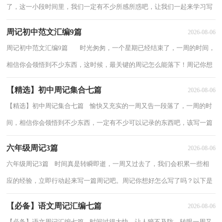
了，这一小段时间里，我们一定有不少所感所惑吧，让我们一起来学习写
周记吧。千万不能认为周记随便应付就可以，以...
周记初中范文汇编9篇
2026-08-06
周记初中范文汇编9篇 时光匆匆，一个星期已经结束了，一周的时间，
相信你会领悟到不少东西，这时候，最关键的周记怎么能落下！周记你想
好怎么写了吗？下面是小编帮大家整理的周记...
【精选】初中周记集合七篇
2026-08-06
【精选】初中周记集合七篇 愉快又充实的一周又告一段落了，一周的时
间，相信你会领悟到不少东西，一定有不少可以记录的东西吧，该写一篇
周记了。但是却发现不知道该写些什么，以下...
六年级周记3篇
2026-08-06
六年级周记3篇 时间真是转瞬即逝，一周又过去了，我们会积累一些相
应的经验，立即行动起来写一篇周记吧。周记你想好怎么写了吗？以下是
小编收集整理的六年级周记3篇，供大家参考借...
【必备】语文周记汇编七篇
2026-08-06
【必备】语文周记汇编七篇 时间过得太快，让人猝不及防，转眼一周又