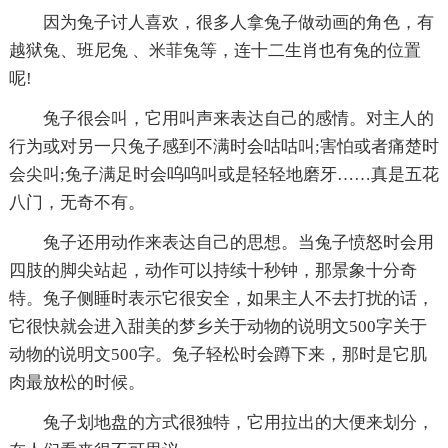
因为兔子讨人喜欢，很多人拿兔子做动画的角色，有
越狱兔、班尼兔 、米菲兔等，连十二生肖也有兔的位置
呢!
兔子很会叫，它用叫声来表达自己的感情。对主人的
行为或对另一只兔子感到不满时会咕咕叫;害怕或者痛楚时
会尖叫;兔子满足时会呜呜叫或是轻轻地磨牙……真是五花
八门，无奇不有。
兔子还用动作来表达自己的思想。当兔子愤怒时会用
四肢的脚尖站起，动作可以持续十秒钟，那景象十分奇
特。兔子侧睡时表示它很安全，如果主人不去打扰的话，
它很快就会进入甜美的梦乡关于动物的说明文500字关于
动物的说明文500字。兔子轻松时会蹲下来，那时是它肌
肉最放松的时候。
兔子划地盘的方式很独特，它用拉出的大便来划分，