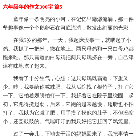
六年级年的作文300字 篇5
童年像一条明亮的小河，在记忆里潺潺流淌，那一件
坚趣事像一个个鹅卵石在河底流淌，散发出绚丽的光彩。
在我5岁的那年。一天，我起床没事干，就喂起了小
鸡。我抓了一把米，撒在地上。两只母鸡和一只白母鸡都
跑来吃。那只霸道的白母鸡把两只母鸡挤在一旁，自己津
津有味地吃了起来。
我看了十分生气，心想；这只母鸡既霸道，下蛋又
少。哼，我要给你减减肥。我从后院找了根竹子，打了它
一下。它拍着翅膀拍打一下。我赶着它在院子里绕圈，起
初，它跑得挺起劲，后来，它跑的越来越慢，翅膀也不拍
打了。我以为它减了肥，用手摸了摸他的肚子，不但没缩
小，还圆鼓鼓的。气喘吁吁的我只好把它赶回了鸡笼里。
过了一会儿，下地去干活的妈妈回来了，我把事情一