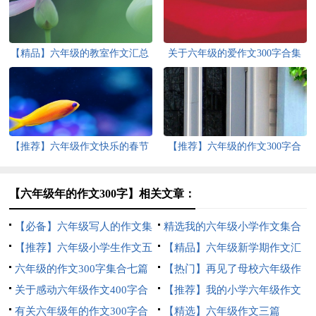
【精品】六年级的教室作文汇总
关于六年级的爱作文300字合集
6篇
八篇
【推荐】六年级作文快乐的春节
【推荐】六年级的作文300字合
作文合集6篇
集6篇
【六年级年的作文300字】相关文章：
【必备】六年级写人的作文集
精选我的六年级小学作文集合
锦6篇
【推荐】六年级小学生作文五
5篇
【精品】六年级新学期作文汇
篇
六年级的作文300字集合七篇
编七篇
【热门】再见了母校六年级作
关于感动六年级作文400字合
文合集五篇
【推荐】我的小学六年级作文
集5篇
有关六年级年的作文300字合
四篇
【精选】六年级作文三篇