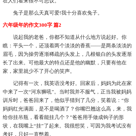
在人们看来很不可思议。
兔子是那么天真可爱!我十分喜欢兔子。
六年级年的作文300字 篇2
说起我的老爸，你都不知道从什么地方说起好。你
瞧：平头一个，还顶着两个淡淡的香蕉——是两条淡淡的
眉毛，因为操劳逐渐稀疏的头发上，几根银白的头发逐渐
长了出来。可他最大的特点还是他的幽默，只要有他在
家，家里就少不了开心的笑声。
记得有一次，我英语没考好。回家后，妈妈为此在家
中来了一次“河东狮吼”。当时我并不服气，正当我被妈妈
训斥时，爸爸回来了，他似乎猜到了几分，笑着说：“你
妈妈红光满面，是不是喝酒了？你嘴巴翘这么高，来，我
给你挂吊瓶，看看能挂几个？”爸爸用手做成钩子的形
状，在我嘴上“挂”了起来。我很想笑，可因为我考试没有
考好，只好一直憋着。