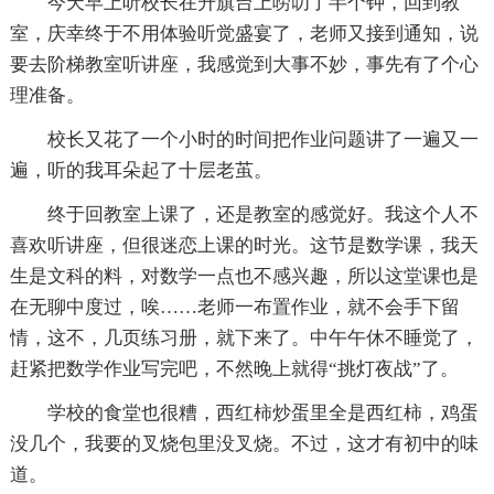
今天早上听校长在升旗台上唠叨了半个钟，回到教
室，庆幸终于不用体验听觉盛宴了，老师又接到通知，说
要去阶梯教室听讲座，我感觉到大事不妙，事先有了个心
理准备。
校长又花了一个小时的时间把作业问题讲了一遍又一
遍，听的我耳朵起了十层老茧。
终于回教室上课了，还是教室的感觉好。我这个人不
喜欢听讲座，但很迷恋上课的时光。这节是数学课，我天
生是文科的料，对数学一点也不感兴趣，所以这堂课也是
在无聊中度过，唉……老师一布置作业，就不会手下留
情，这不，几页练习册，就下来了。中午午休不睡觉了，
赶紧把数学作业写完吧，不然晚上就得“挑灯夜战”了。
学校的食堂也很糟，西红柿炒蛋里全是西红柿，鸡蛋
没几个，我要的叉烧包里没叉烧。不过，这才有初中的味
道。