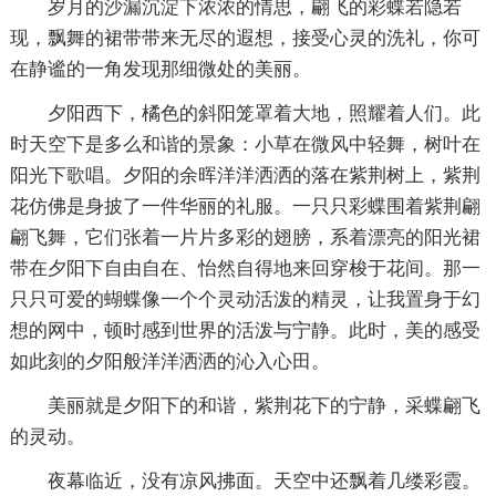
岁月的沙漏沉淀下浓浓的情思，翩飞的彩蝶若隐若
现，飘舞的裙带带来无尽的遐想，接受心灵的洗礼，你可
在静谧的一角发现那细微处的美丽。
夕阳西下，橘色的斜阳笼罩着大地，照耀着人们。此
时天空下是多么和谐的景象：小草在微风中轻舞，树叶在
阳光下歌唱。夕阳的余晖洋洋洒洒的落在紫荆树上，紫荆
花仿佛是身披了一件华丽的礼服。一只只彩蝶围着紫荆翩
翩飞舞，它们张着一片片多彩的翅膀，系着漂亮的阳光裙
带在夕阳下自由自在、怡然自得地来回穿梭于花间。那一
只只可爱的蝴蝶像一个个灵动活泼的精灵，让我置身于幻
想的网中，顿时感到世界的活泼与宁静。此时，美的感受
如此刻的夕阳般洋洋洒洒的沁入心田。
美丽就是夕阳下的和谐，紫荆花下的宁静，采蝶翩飞
的灵动。
夜幕临近，没有凉风拂面。天空中还飘着几缕彩霞。