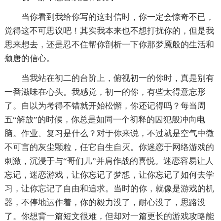
当你看到我给你写的这封信时，你一定会惊奇不已，
觉得这不可思议吧！其实我本来也不想打扰你的，但是我
思来想去，还是忍不住帮你剖析一下你那梦魇般的生活和
颓唐的信心。
当我站在初二的台阶上，俯视初一的你时，真是别有
一番滋味在心头。我感觉，初一的你，有些太得意忘形
了。自以为考得不错就开始松懈，你还记得吗？每当周
五“解放”的时候，你总是如同一个初释的囚犯般冲向电
脑。作业、复习是什么？对于你来说，不过就是空气中微
不可言的灰尘颗粒，任它自生自灭。你迷恋于网络游戏的
刺激，沉浸于与“哥们儿”并肩作战的喜悦。迷恋容易让人
忘记，迷恋游戏，让你忘记了梦想，让你忘记了如何去学
习，让你忘记了自由和追求。当时的你，就像是游戏的机
器，不停地运作着，你的毅力没了，耐心没了，思路没
了。你想背一篇短文很难，但却对一篇更长的游戏攻略能