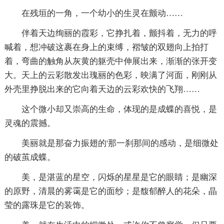
在残垣的一角，一个幼小的生灵在颤动……
伴着天边绚丽的霞彩，它挣扎着，颤抖着，无力的呼
喊着，想冲破这裹在身上的束缚，褶皱的双翅向上拍打
着，弯曲的触角从灰黄的躯壳中伸展出来，渐渐的张开变
大。天上的云彩散发出瑰丽的色彩，映满了河面，刚刚从
外壳里挣脱出来的它向着天边的云彩欢快的飞翔……
这个微小却又崇高的生命，体现的是成蝶的喜悦，是
灵魂的震撼。
美丽就是那奋力振翅的'那一刹那间的感动，是细微处
的破茧成蝶。
美，是湛蓝的星空，闪烁的星星是它的眼睛；是幽深
的原野，清晨的雾霭是它的面纱；是馥郁醉人的花朵，晶
莹的露珠是它的装饰。