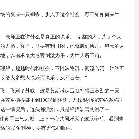
慢慢的变成一只蝴蝶，步入了这个社会，可不知如何去生
。老师正在讲什么是真正的快乐。“卑鄙的人，为了个人
己的人格，尊严，只要有利可图，他就感到快乐。卑鄙的人
酒地，以追求最大感官刺激为乐，为世人所不齿。
刻理解，超越时代和社会，不随波逐流，同流合污，始终不
以给大多数人快乐而快乐，从不言苦。”
前飞，飞到了苏联，这是莫斯科保卫战打得正激烈的一天，
在苏军指挥部不到100米处降落，人数很少的苏军指挥部
知这一情况后，连头都没抬，只是轻描淡写的说了一
气使苏军士气大增，上下一心共同歼灭了这股伞兵。看到朱
猛的'抗争精神，要有勇气和胆识。