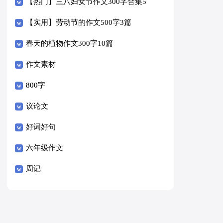
【热门】三八妇女节作文300字合集5
篇
【实用】劳动节的作文500字3篇
春天的植物作文300字10篇
作文素材
800字
议论文
好词好句
六年级作文
周记