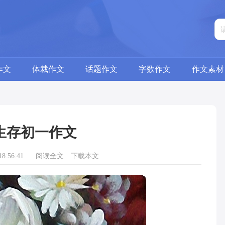
作文
体裁作文
话题作文
字数作文
作文素材
生存初一作文
8:56:41
阅读全文
下载本文