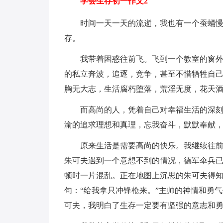
学会生存初一作文2
时间一天一天的流逝，我也有一个蚕蛹
存。
我带着困惑往前飞。飞到一个教室的窗外
的私立奔波，追逐，竞争，甚至不惜牺牲自
胸无大志，生活腐朽堕落，荒淫无度，花天
而高尚的人，凭着自己对幸福生活的深
渝的追求理想和真理，忘我奋斗，默默奉献，
原来生活是需要高尚的快乐。我继续往
朱可夫遇到一个意想不到的情况，德军伞兵已
顿时一片混乱。正在地图上沉思的朱可夫得
句：“给我拿只冲锋枪来。”主帅的神情和勇
可夫，我明白了生存一定要有坚强的意志和勇