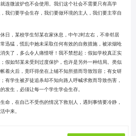
，就连微波炉也不会使用。我们这个社会不需要只有高学
以，我们要学会生存，我们要做环境的主人，我们要主宰自
休日，某校学生邹某在家休息，中午2时左右，不幸邻居
非常迅猛，慌乱中她未采取任何有效的自救措施，被浓烟呛
就消失了，多么令人痛惜呀！我不禁想起：假如学校真正实
练；假如邹某未受到过度保护，也许是另外一种结局。类似
蚊帐着火后，竟吓得坐在上铺不知所措而导致毁容；有女研
活；有学生被歹徒追杀却不知向路人呼喊求救而导致伤害，
故的发生，必须让每一个学生学会生存。
的生命，在自己不受伤的情况下救别人，遇到事情要冷静，
生活中来。