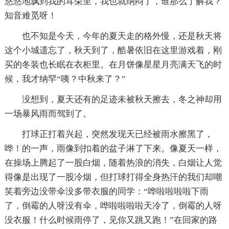
悠悠地飘到我的耳朵里，我也就纳闷了，谁那么了解我？
知音难觅呀！
也不知是今天，今年的夏天走的格外慢，还是秋天将
这个小城遗忘了，秋天到了，酷暑依旧在这里游戏着，刚
买的冬装也长眠在衣柜里。在月饼像星星月亮满天飞的时
候，我才纳罕“咦？中秋来了？”
没想到，夏天还有的足迹未被秋天擦去，冬之神却用
一场暴风雨而驾到了。
打球正打着兴起，突然发现天已经被雨水擦黑了，
哗！的一声，雨像到扣着的盆子淋了下来。像夏天一样，
在操场上腾起了一股白烟，随着热浪的消失，白烟让人觉
得像是出现了一股冷烟，但打球打得全身热汗的我们却嘲
笑着旁边没带伞没多带衣服的同学：“哗啦啦啦啦下雨
了，倒霉的人呀没有伞，哗啦啦啦啦天冷了，倒霉的人呀
没衣服！什么时候雨停了，见你又跳又跑！”在回家的路