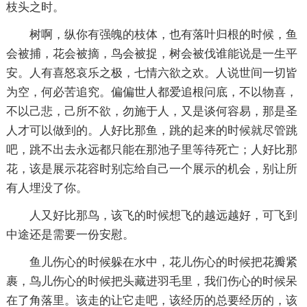
枝头之时。
树啊，纵你有强魄的枝体，也有落叶归根的时候，鱼
会被捕，花会被摘，鸟会被捉，树会被伐谁能说是一生平
安。人有喜怒哀乐之极，七情六欲之欢。人说世间一切皆
为空，何必苦追究。偏偏世人都爱追根问底，不以物喜，
不以己悲，己所不欲，勿施于人，又是谈何容易，那是圣
人才可以做到的。人好比那鱼，跳的起来的时候就尽管跳
吧，跳不出去永远都只能在那池子里等待死亡；人好比那
花，该是展示花容时别忘给自己一个展示的机会，别让所
有人埋没了你。
人又好比那鸟，该飞的时候想飞的越远越好，可飞到
中途还是需要一份安慰。
鱼儿伤心的时候躲在水中，花儿伤心的时候把花瓣紧
裹，鸟儿伤心的时候把头藏进羽毛里，我们伤心的时候呆
在了角落里。该走的让它走吧，该经历的总要经历的，该