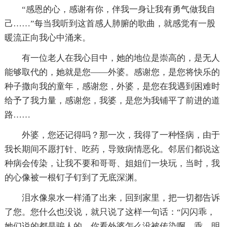
“感恩的心，感谢有你，伴我一身让我有勇气做我自
己……”每当我听到这首感人肺腑的歌曲，就感觉有一股
暖流正向我心中涌来。
有一位老人在我心目中，她的地位是崇高的，是无人
能够取代的，她就是您——外婆。感谢您，是您将快乐的
种子撒向我的童年，感谢您，外婆，是您在我遇到困难时
给予了我力量，感谢您，我婆，是您为我铺平了前进的道
路……
外婆，您还记得吗？那一次，我得了一种怪病，由于
我长期间不愿打针、吃药，导致病情恶化。邻居们都说这
种病会传染，让我不要和哥哥、姐姐们一块玩，当时，我
的心像被一根钉子钉到了无底深渊。
泪水像泉水一样涌了出来，回到家里，把一切都告诉
了您。您什么也没说，就只说了这样一句话：“闪闪乖，
她们说的都是骗人的，你看外婆怎么没被传染啊，乖，明