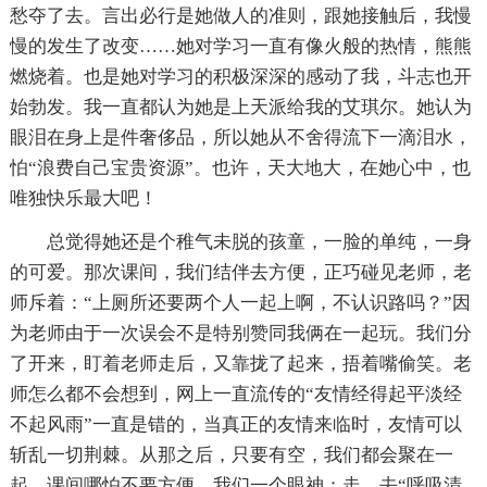
愁夺了去。言出必行是她做人的准则，跟她接触后，我慢
慢的发生了改变……她对学习一直有像火般的热情，熊熊
燃烧着。也是她对学习的积极深深的感动了我，斗志也开
始勃发。我一直都认为她是上天派给我的艾琪尔。她认为
眼泪在身上是件奢侈品，所以她从不舍得流下一滴泪水，
怕“浪费自己宝贵资源”。也许，天大地大，在她心中，也
唯独快乐最大吧！
总觉得她还是个稚气未脱的孩童，一脸的单纯，一身
的可爱。那次课间，我们结伴去方便，正巧碰见老师，老
师斥着：“上厕所还要两个人一起上啊，不认识路吗？”因
为老师由于一次误会不是特别赞同我俩在一起玩。我们分
了开来，盯着老师走后，又靠拢了起来，捂着嘴偷笑。老
师怎么都不会想到，网上一直流传的“友情经得起平淡经
不起风雨”一直是错的，当真正的友情来临时，友情可以
斩乱一切荆棘。从那之后，只要有空，我们都会聚在一
起。课间哪怕不要方便，我们一个眼神：走，去“呼吸清