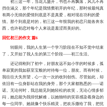
初三这一年，当花儿盛开，书也不再飘落，风儿不再
挡住涵义，那个年纪是我情窦初开的年纪，那时候最纯真
有两小无猜的爱情到底是不是真爱，相对现在功利的爱
情。那个到底是对的，初三这一年恨我的初恋只能各奔东
西，也许初恋对每个人来说是羞涩而美好的。
回忆初三的作文 篇6
转眼间，我的人生第一个学习阶段在不知不觉中结束
了，又开始了我人生的第三个阶段——初三生活。
还记得刚到了初中，好朋友远不如小学的时候多，孤
单寂寞的我如获至宝般的对待每一位，朋友。而有时候，
我往往大失所望，心一次一次的收到创伤。尽管如此，却
依旧有一位身影站在我的身旁，那个大家都熟悉的——诺
诺。无论何时，我总能见到她轻松的欢笑，无论心情多郁
闷，她总能为我排忧解难，以她独特的笑容感染着身边的
每一位同学。她就像个快乐精灵，把欢乐撒给了我，把忧