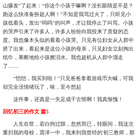
山爆发”了起来：“你这个小孩干嘛啊？没长眼睛是不是？
跑这么快准备扮超人啊！”不知是我骂过火了，只听见小
孩低着头，发出“呜呜”的叫声，才让我停止了叫骂。小孩
的哭声引来了许多人，许多人纷纷向我投来了质疑的态
度。我也像木头似的看着小孩哭。只见有位妇女从人群中
挤了出来，看起来是这位小孩的母亲，只见妇女立刻掏出
纸巾，果断地给小孩擦泪水。我也趁机从人群中溜走
了……
“恺恺，我买到啦！”只见爸爸拿着游戏币大喊，可我
却完全没情绪玩了，唉，至今想起
这件事，还真是一失足成千古恨啊！我真惭愧！
回忆初三的作文 篇5
人生在世，若白驹过隙，忽然而已，转眼间，我这次
重归我的母校，震泽一中，我来到我曾经的'初三教师，那