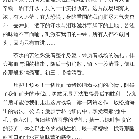
辛勤，洒下汗水，只为一个美得收获。这片战场烟雾太
浓，有人迷茫，有人恐惧，身陷重围的我们拼尽力气去奋
斗，去冲刺，洒下的汗水与泪珠滋养字脚下的土地，苦涩
的味道不言而喻，刺激着我们的神经，所有人都不敢回
头，因为只有前进……
茶水的苦涩弥漫着整个身躯，经历着战场的洗礼，体
会那血与泪的撞击，随后一切消散，留下一股清香，似江
南那般多情秀丽。初三，带着清香。
压抑！烦闷！一切负面情绪影响着我们的心情，阻碍
了我们前进的步伐i，勇敢无畏无法取得最后的胜利，劳逸
节后却能使我们走出这片战场。读一两篇名作，放松脑海
里的语法、公式；漫步于斜飞细雨中，享受着那‘想牛
毛，像花针，向细丝’的雨露的洗礼；拾一片绿叶轻嗅它
的芬芳，体会那生命的勃勃生机；咬一颗樱桃，找寻那酸
甜可口的汁水带给味蕾的感受……