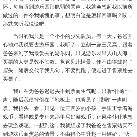
怀，每当听到游乐园那脆弱的哭声，我就会想起我以前所
做过的一件令我惭愧的事，想明白这是怎样回事吗？唉，
那就来听我说说吧。
当时的我只是一个小小的少先队员。有一天，爸爸开
心地对我说要去游乐园，我听了，立刻一蹦三尺高，跟着
爸爸来到了我最爱去的游乐园。只见游乐园里人山人海，
买票的人更是数不胜数。爸爸见此情景，便不由得皱起了
眉头，随后交代了我几句，不要乱跑，便走进了售票处去
买票了。
我正在为爸爸迟迟买不到票而生气呢，只听“扑通”一
声，随后我便摔倒在了地板上，也听见了“哎哟”一声叫
唤。我抬头一看，只见一位三四岁的小孩，手里正拿着游
戏币，看样貌是专程来那里买好游戏币，正风尘仆仆地想
去玩游戏呢。一想到这，我就想起了我爸爸在售票站买不
到游戏币而焦急的情景，不由得心中升起一种嫉妒，“火