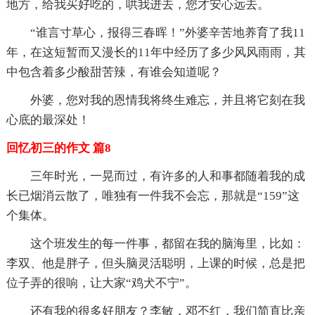
地方，给我买好吃的，哄我进去，您才安心远去。
“谁言寸草心，报得三春晖！”外婆辛苦地养育了我11
年，在这短暂而又漫长的11年中经历了多少风风雨雨，其
中包含着多少酸甜苦辣，有谁会知道呢？
外婆，您对我的恩情我将终生难忘，并且将它刻在我
心底的最深处！
回忆初三的作文 篇8
三年时光，一晃而过，有许多的人和事都随着我的成
长已烟消云散了，唯独有一件我不会忘，那就是“159”这
个集体。
这个班发生的每一件事，都留在我的脑海里，比如：
李双、他是胖子，但头脑灵活聪明，上课的时候，总是把
位子弄的很响，让大家“鸡犬不宁”。
还有我的很多好朋友？李敏，邓丕红，我们简直比亲