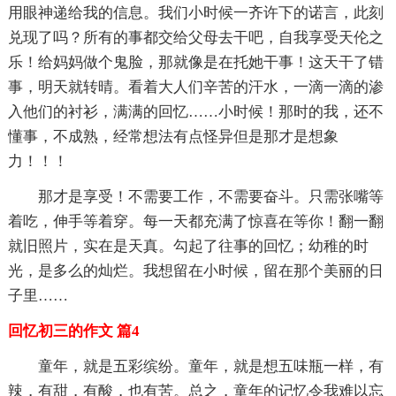
用眼神递给我的信息。我们小时候一齐许下的诺言，此刻
兑现了吗？所有的事都交给父母去干吧，自我享受天伦之
乐！给妈妈做个鬼脸，那就像是在托她干事！这天干了错
事，明天就转晴。看着大人们辛苦的汗水，一滴一滴的渗
入他们的衬衫，满满的回忆……小时候！那时的我，还不
懂事，不成熟，经常想法有点怪异但是那才是想象
力！！！
那才是享受！不需要工作，不需要奋斗。只需张嘴等
着吃，伸手等着穿。每一天都充满了惊喜在等你！翻一翻
就旧照片，实在是天真。勾起了往事的回忆；幼稚的时
光，是多么的灿烂。我想留在小时候，留在那个美丽的日
子里……
回忆初三的作文 篇4
童年，就是五彩缤纷。童年，就是想五味瓶一样，有
辣，有甜，有酸，也有苦。总之，童年的记忆令我难以忘