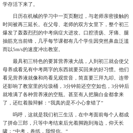
学存活下来了。
日历在机械的学习中一页页翻过，与老师亲密接触的
时间被再三延长。在父母、老师的双方女里下，整个初三
爆发了轰轰烈烈的中考病症大进攻。口腔溃疡、牙痛、腿
抽筋充当前锋，几乎每节课都有几个学生因突然鼻血泛滥
而以5m/s的速度冲出教室。
最具初三特色的要算营养液大战，人到初三就会使父
母养成看见有中考两字的东西就要买回来的好习惯。他们
看见营养液就像和尚看见观世音，简直要三拜九叩。连带
还影响了教室里的垃圾桶，3分钟前还空空如也，3分钟后
就堆满了各种营养液的空瓶。甚至有人把脑白金都拿来
了，还红着脸辩解：“我真的是不小心拿错了”
呜呼，这就是我们初三生活，在中考面前每个人都成
了拼命三郎，只等中考结束后光着脚跑到海边，仰天长
啸：“中考，卷纸，我恨你。”