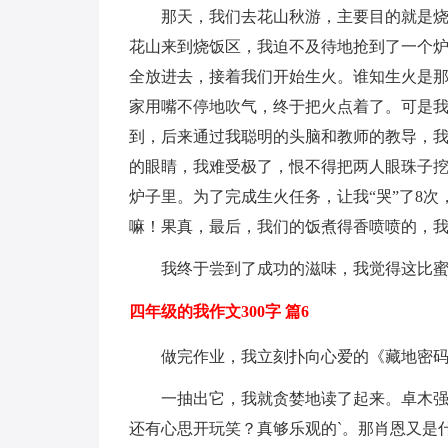
那天，我们去花山秋游，主要目的就是
花山来到烧饭区，我迫不及待地抢到了一个
全放进去，接着我们开始生火。谁知生火是那
家用嘴不停地吹气，终于把火点着了。可是
到，后来通过我聪明的头脑和教师的教导，
的眼睛，我难受极了，恨不得把两人眼珠子
炉子里。为了完成生火任务，让我“哭”了8
嘛！果真，最后，我们的饭煮得香喷喷的，我
我终于尝到了成功的滋味，我觉得这比
四年级的我作文300字 篇6
做完作业，我立刻扑向心爱的《藏地密
一抽出它，我就贪婪地读了起来。卓木
还有心思开玩笑？真够乐观的`。那肖恩又是