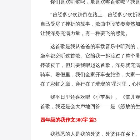
你们喜欢听歌吗，最喜欢哪首歌呢？我
“曾经多少次跌倒在路上，曾经多少次折
自己受尽了挫折的故事，歌曲中段节奏突然
让我浑身充满力量，有一种要飞的感觉。
这首歌是我从爸爸的车载音乐中听到的
坐车都必听这首歌。它陪我一起渡过了整个
摔破皮了，但只要我唱起这首歌，浑身就充
骑车。暑假里，我们全家开车去旅游，大家一
在了彩虹之巔，穿行在了璀璨的`星河里，心
我平日里还喜欢唱《小苹果》、《倍儿
首歌，我还是会大声地回答——是《怒放的
四年级的我作文300字 篇3
我熟悉的人是我的外婆，外婆住在乡下