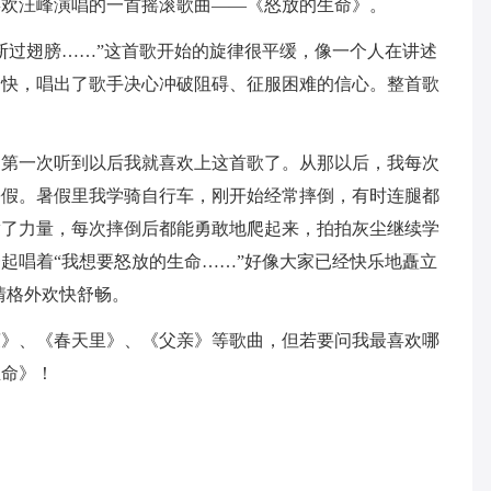
喜欢汪峰演唱的一首摇滚歌曲——《怒放的生命》。
断过翅膀……”这首歌开始的旋律很平缓，像一个人在讲述
加快，唱出了歌手决心冲破阻碍、征服困难的信心。整首歌
，第一次听到以后我就喜欢上这首歌了。从那以后，我每次
暑假。暑假里我学骑自行车，刚开始经常摔倒，有时连腿都
满了力量，每次摔倒后都能勇敢地爬起来，拍拍灰尘继续学
起唱着“我想要怒放的生命……”好像大家已经快乐地矗立
情格外欢快舒畅。
爽》、《春天里》、《父亲》等歌曲，但若要问我最喜欢哪
生命》！
。