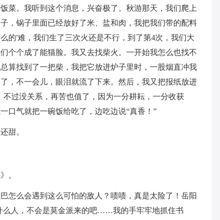
烧饭菜。我听到这个消息，兴奋极了。秋游那天，我们爬上
炉子，锅子里面已经放好了米、盐和肉，我把我们带的配料
么的'难，我们生了三次火还是不行，到了第4次，我们大
我们个个成了能猫脸。我又去找柴火。一开始我怎么也找不
我总算找到了一把柴，我把它放进炉子里时，一股烟直冲我
挖了，不一会儿，眼泪就流了下来。然后，我又把报纸放进
次，不过没关系，再苦也值了，因为一分耕耘，一分收获
一口气就把一碗饭给吃了，边吃边说“真香！”
蜜还甜。
码》。
强巴怎么会遇到这么可怕的敌人？啧啧，真是太险了！岳阳
什么人，不会是莫金派来的吧……我的手牢牢地抓住书