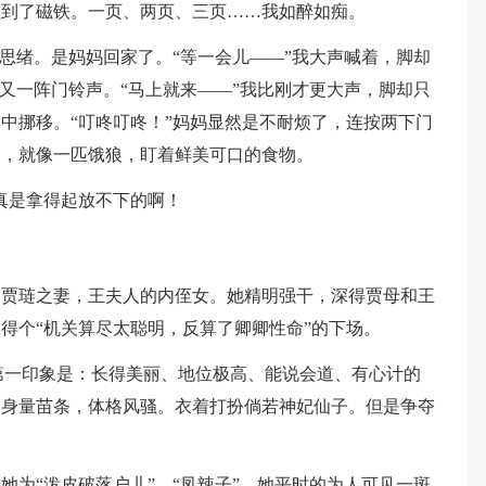
碰到了磁铁。一页、两页、三页……我如醉如痴。
的思绪。是妈妈回家了。“等一会儿——”我大声喊着，脚却
”又一阵门铃声。“马上就来——”我比刚才更大声，脚却只
中挪移。“叮咚叮咚！”妈妈显然是不耐烦了，连按两下门
书，就像一匹饿狼，盯着鲜美可口的食物。
真是拿得起放不下的啊！
。贾琏之妻，王夫人的内侄女。她精明强干，深得贾母和王
得个“机关算尽太聪明，反算了卿卿性命”的下场。
的第一印象是：长得美丽、地位极高、能说会道、有心计的
。身量苗条，体格风骚。衣着打扮倘若神妃仙子。但是争夺
她为“泼皮破落户儿”、“凤辣子”，她平时的为人可见一斑