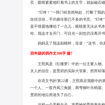
页，眼睛紧紧地盯着书上的文字，就如磁石
“叮咚！”一阵门铃忽然响起，打断了我
纹丝没动，手仍握住那已不多的书页。“叮咚
是不情愿地挪动了一点儿，眼睛更无法从书本
铃。我这才去开门，可目光一刻也仍没离开
妈妈见了我这副模样，笑道：“这书，你
四年级的我作文300字 篇7
王熙凤是《红楼梦》中的一位主要人物
夫人的信任，是贾府的实际大管家。然而却落
在语文书的'第22课，王熙凤在我眼中
一个人。一双丹凤三角眼，两弯柳叶吊梢眉
贾府的地位而迷失了自己。
这样一个美貌女子，宠爱她的贾母率先称