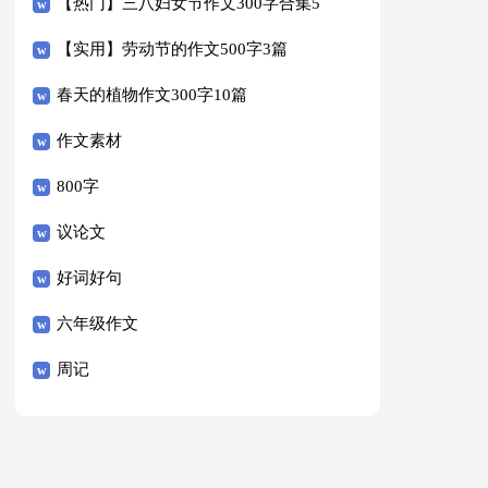
【热门】三八妇女节作文300字合集5
篇
【实用】劳动节的作文500字3篇
春天的植物作文300字10篇
作文素材
800字
议论文
好词好句
六年级作文
周记