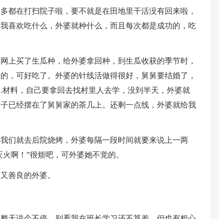
不多都在打扫院子啦，要不就是在田地里干活没有回来啦，
。我喜欢吃什么，外婆就种什么，而且每次都是成功的，吃
在网上买了生瓜种，给外婆拿回种，到生瓜收获的季节时，
嫩的，可好吃了。外婆的针线活做得很好，舅舅要结婚了，
.材料，自己要拿回去找村里人去学，没到半天，外婆就
盒子已经摆在了舅舅家的茶几上。还剩一点线，外婆就给我
到我们就去后院烧烤，外婆每隔一段时间就要来说上一两
灭火啊！”很烦吧，可外婆她不觉的。
叨又善良的外婆。
巴整天说个不停。别看我在班长学习还不算差，但也有粗心