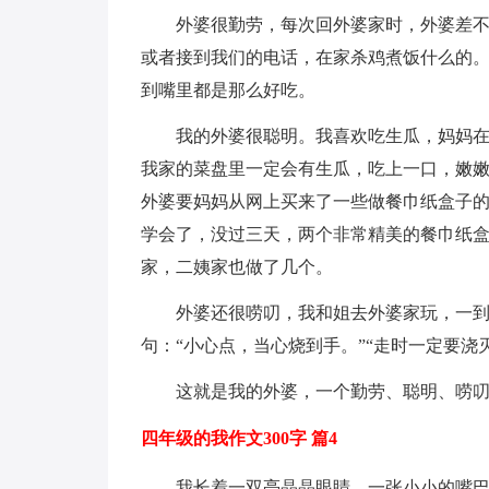
外婆很勤劳，每次回外婆家时，外婆差
或者接到我们的电话，在家杀鸡煮饭什么的
到嘴里都是那么好吃。
我的外婆很聪明。我喜欢吃生瓜，妈妈
我家的菜盘里一定会有生瓜，吃上一口，嫩
外婆要妈妈从网上买来了一些做餐巾纸盒子的
学会了，没过三天，两个非常精美的餐巾纸
家，二姨家也做了几个。
外婆还很唠叨，我和姐去外婆家玩，一
句：“小心点，当心烧到手。”“走时一定要浇
这就是我的外婆，一个勤劳、聪明、唠
四年级的我作文300字 篇4
我长着一双亮晶晶眼睛，一张小小的嘴