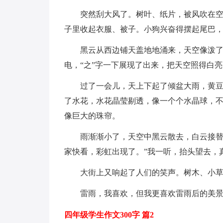
突然刮大风了。树叶、纸片，被风吹在空
子里收起衣服、被子。小狗兴奋得摆起尾巴
黑云从西边铺天盖地地涌来，天空像泼
电，“之”字一下展现了出来，把天空照得白亮
过了一会儿，天上下起了倾盆大雨，黄
了水花，水花晶莹剔透，像一个个水晶球，
像巨大的珠帘。
雨渐渐小了，天空中黑云散去，白云接替
家快看，彩虹出现了。”我一听，抬头望去，
大街上又响起了人们的笑声。树木、小
雷雨，我喜欢，但我更喜欢雷雨后的美
四年级学生作文300字 篇2