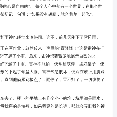
我的心是自由的”。 每个人心中都有一个世界，在那个世
都切记一句话：“如果没有翅膀，就合着梦一起飞”。
神和雨神也经常来凑热闹。这不，前几天刚下了雷阵雨。
正在写作业，忽然传来一声巨响“轰隆隆！”这是雷神在打
答”下起了小雨。后来，雷神想要骄傲地展示自己的'才
啦”下起了中雨。雷神不服输，便拿起鼓棒，摆好架子，使
犹豫的下起了倾盆大雨。雷神气急败坏，便踩在鼓上用脚跺
谁。直到他俩累到极点了，雨停了，雷不打了，一切恢复了
行车去了。楼下的平地上有几个小小的坑，坑里满是雨水，
幸亏我穿的是短裤，如果我穿的是长裤，那就会弄脏我的裤