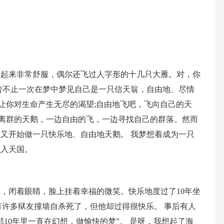
看起来非常舒服，偶尔还飞过人字形的十几只大雁。对，你
曾不止一次在梦中梦见自己是一只信天翁，自由地、尽情
，让你对生命产生无尽的渴望;自由地飞吧，飞向自己的天
只离群的天鹅，一边自由的飞，一边寻找自己的群落。然而
又开始做一只快乐地、自由地天鹅。 我梦想着成为一只
飞入天国。
，闭着眼睛，脸上挂着幸福的微笑。快乐地度过了10年坐
有许多狱友撞墙自杀死了，但他却过得很快乐。 事后有人
10年里一直在幻想，做愉快的梦”。 是呀，我想起了海