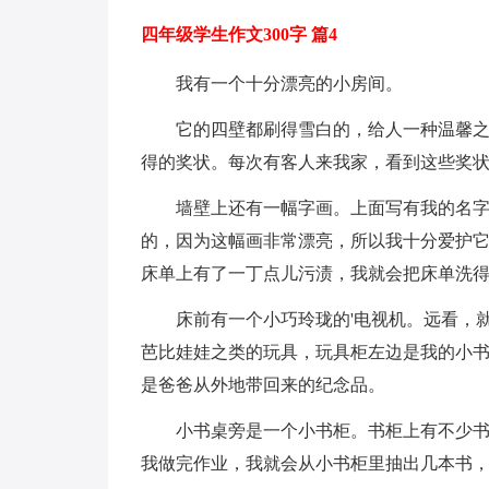
四年级学生作文300字 篇4
我有一个十分漂亮的小房间。
它的四壁都刷得雪白的，给人一种温馨
得的奖状。每次有客人来我家，看到这些奖
墙壁上还有一幅字画。上面写有我的名
的，因为这幅画非常漂亮，所以我十分爱护
床单上有了一丁点儿污渍，我就会把床单洗
床前有一个小巧玲珑的'电视机。远看，
芭比娃娃之类的玩具，玩具柜左边是我的小
是爸爸从外地带回来的纪念品。
小书桌旁是一个小书柜。书柜上有不少
我做完作业，我就会从小书柜里抽出几本书，