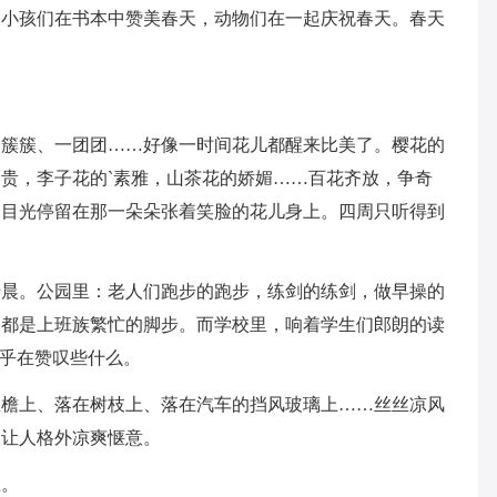
，小孩们在书本中赞美春天，动物们在一起庆祝春天。春天
！
一簇簇、一团团……好像一时间花儿都醒来比美了。樱花的
贵，李子花的`素雅，山茶花的娇媚……百花齐放，争奇
的目光停留在那一朵朵张着笑脸的花儿身上。四周只听得到
于晨。公园里：老人们跑步的跑步，练剑的练剑，做早操的
处都是上班族繁忙的脚步。而学校里，响着学生们郎朗的读
似乎在赞叹些什么。
屋檐上、落在树枝上、落在汽车的挡风玻璃上……丝丝凉风
，让人格外凉爽惬意。
在。