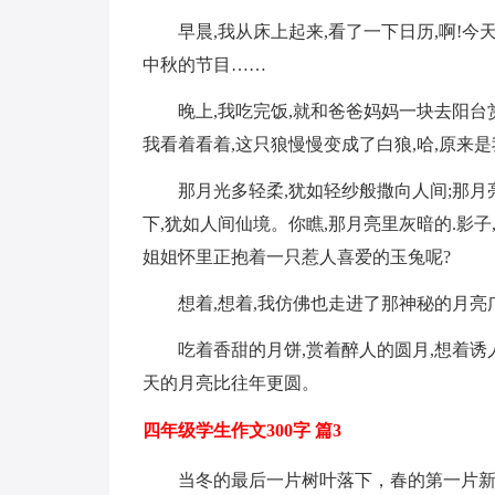
早晨,我从床上起来,看了一下日历,啊!
中秋的节目……
晚上,我吃完饭,就和爸爸妈妈一块去阳
我看着看着,这只狼慢慢变成了白狼,哈,原来
那月光多轻柔,犹如轻纱般撒向人间;那月
下,犹如人间仙境。你瞧,那月亮里灰暗的.影
姐姐怀里正抱着一只惹人喜爱的玉兔呢?
想着,想着,我仿佛也走进了那神秘的月亮
吃着香甜的月饼,赏着醉人的圆月,想着诱
天的月亮比往年更圆。
四年级学生作文300字 篇3
当冬的最后一片树叶落下，春的第一片