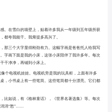
之感。在雪白的墙壁上，贴着许多我从一年级到五年级所获
状，都夸我能干。我甭提多高兴了。
字，那三个大字显得刚劲有力。这幅字画是爸爸托人给我写
它。字画下面是我的小床，这张小床陪伴了我许多年。每次
得干干净净，再铺到小床上。
就像个电视机娃娃。电视机旁是我的玩具柜，上面有许多
书桌，小书桌上有一些笔筒。这些笔筒都十分漂亮。它们都
书，比如说，有《格林童话》，《世界名著选集》等。每次
消消“愁”……