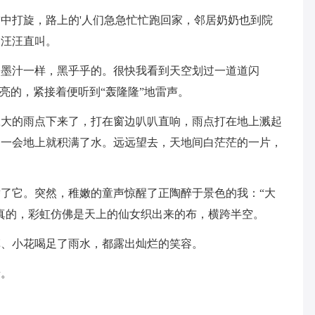
中打旋，路上的'人们急急忙忙跑回家，邻居奶奶也到院
，汪汪直叫。
了墨汁一样，黑乎乎的。很快我看到天空划过一道道闪
亮的，紧接着便听到“轰隆隆”地雷声。
豆大的雨点下来了，打在窗边叭叭直响，雨点打在地上溅起
不一会地上就积满了水。远远望去，天地间白茫茫的一片，
了它。突然，稚嫩的童声惊醒了正陶醉于景色的我：“大
真的，彩虹仿佛是天上的仙女织出来的布，横跨半空。
草、小花喝足了雨水，都露出灿烂的笑容。
景。