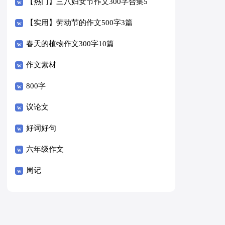
【热门】三八妇女节作文300字合集5
篇
【实用】劳动节的作文500字3篇
春天的植物作文300字10篇
作文素材
800字
议论文
好词好句
六年级作文
周记