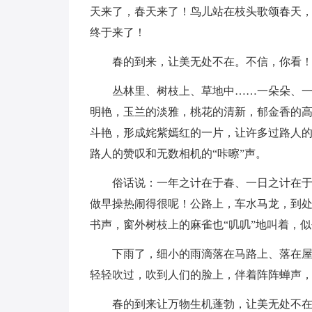
天来了，春天来了！鸟儿站在枝头歌颂春天
终于来了！
春的到来，让美无处不在。不信，你看
丛林里、树枝上、草地中……一朵朵、
明艳，玉兰的淡雅，桃花的清新，郁金香的高
斗艳，形成姹紫嫣红的一片，让许多过路人
路人的赞叹和无数相机的“咔嚓”声。
俗话说：一年之计在于春、一日之计在
做早操热闹得很呢！公路上，车水马龙，到
书声，窗外树枝上的麻雀也“叽叽”地叫着，
下雨了，细小的雨滴落在马路上、落在
轻轻吹过，吹到人们的脸上，伴着阵阵蝉声
春的到来让万物生机蓬勃，让美无处不