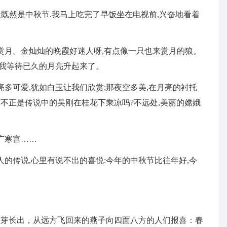
今天既然是中秋节.我马上吃完了早饭坐在电视前,兴奋地看着
台赏月。金灿灿的晚霞好迷人呀,有点像一只也来赏月的狼。
是我等待已久的月亮升起来了。
亮多可爱,犹如白玉让我们欣赏;那夜空多美,在月亮的衬托
子,不正是传说中的吴刚在桂花下乘凉吗?不远处,美丽的嫦娥
广寒宫……
人的传说,心里有说不出的喜悦:今年的中秋节比往年好,今
新芽长出，从远方飞回来的燕子向四面八方的人们报喜：春