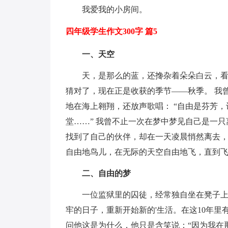
我爱我的小房间。
四年级学生作文300字 篇5
一、天空
天，是那么的蓝，还搀杂着朵朵白云，
猜对了，现在正是收获的季节——秋季。 我
地在海上翱翔，还放声歌唱： “自由是芬芳
堂……” 我曾不止一次在梦中梦见自己是一
找到了自己的伙伴，却在一天凌晨悄然离去，
自由地鸟儿，在无际的天空自由地飞，直到
二、自由的梦
一位监狱里的囚徒，经常独自坐在凳子上
牢的日子，重新开始新的'生活。在这10年里
问他这是为什么，他只是含笑说：“因为我在那