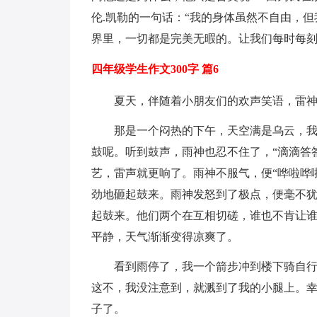
伦.凯勒的一句话：“我的身体虽然不自由，但
界里，一切都是完美无暇的。让我们每时每刻
四年级学生作文300字 篇6
夏天，伴随着小朋友们的欢声笑语，雷
那是一个闷热的下午，天空满是乌云，我
鼓呢。听到鼓声，雨神也忍不住了，“滴滴答
艺，雷声就更响了。雨神不服气，便“哗啦哗
劲地砸起鼓来。雨神发怒到了极点，便毫不
起鼓来。他们两个在互相切磋，谁也不肯让
平静，天气渐渐变得凉爽了。
看到雨停了，我一个箭步冲到楼下骑自
这不，我没注意到，就溅到了我的小腿上。
子了。