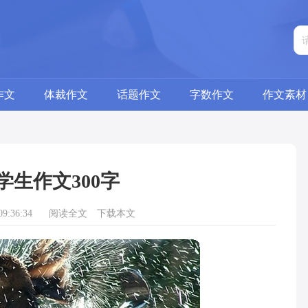
作文
体裁作文
话题作文
字数作文
作文素材
学生作文300字
9:36:34
阅读全文
下载本文