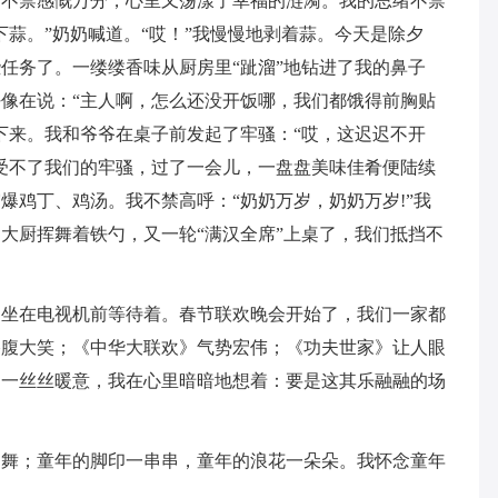
中不禁感慨万分，心里又荡漾了幸福的涟漪。我的思绪不禁
一下蒜。”奶奶喊道。“哎！”我慢慢地剥着蒜。今天是除夕
任务了。一缕缕香味从厨房里“跐溜”地钻进了我的鼻子
像在说：“主人啊，怎么还没开饭哪，我们都饿得前胸贴
下来。我和爷爷在桌子前发起了牢骚：“哎，这迟迟不开
受不了我们的牢骚，过了一会儿，一盘盘美味佳肴便陆续
爆鸡丁、鸡汤。我不禁高呼：“奶奶万岁，奶奶万岁!”我
大厨挥舞着铁勺，又一轮“满汉全席”上桌了，我们抵挡不
围坐在电视机前等待着。春节联欢晚会开始了，我们一家都
捧腹大笑；《中华大联欢》气势宏伟；《功夫世家》让人眼
过一丝丝暖意，我在心里暗暗地想着：要是这其乐融融的场
的舞；童年的脚印一串串，童年的浪花一朵朵。我怀念童年