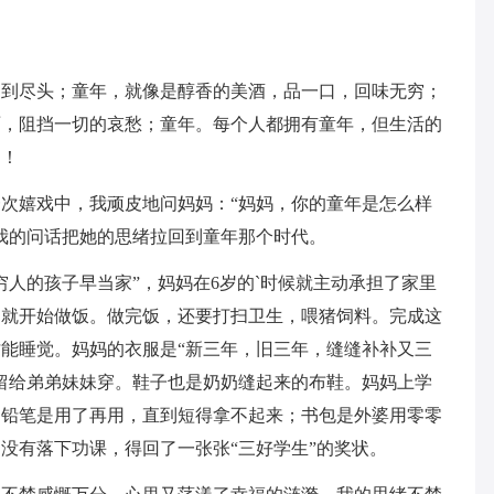
不到尽头；童年，就像是醇香的美酒，品一口，回味无穷；
雨，阻挡一切的哀愁；童年。每个人都拥有童年，但生活的
同！
次嬉戏中，我顽皮地问妈妈：“妈妈，你的童年是怎么样
我的问话把她的思绪拉回到童年那个时代。
穷人的孩子早当家”，妈妈在6岁的`时候就主动承担了家里
，就开始做饭。做完饭，还要打扫卫生，喂猪饲料。完成这
才能睡觉。妈妈的衣服是“新三年，旧三年，缝缝补补又三
留给弟弟妹妹穿。鞋子也是奶奶缝起来的布鞋。妈妈上学
；铅笔是用了再用，直到短得拿不起来；书包是外婆用零零
没有落下功课，得回了一张张“三好学生”的奖状。