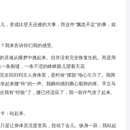
儿，变成比登天还难的大事，而这件“飘忽不定”的事，就
呀？我来告诉你们我的感受。
我的灵魂从睡梦中拽起来。但并没有完全恢复生机。而是用
出一条裂缝，一条干涩的眯眯眼儿望着天花
经完全回归到主人身体里，是时候“摆脱”地心引力了。我两
坐起来腰“咔”的一声。我瞬间感到撕心裂肺的疼。手立马
这次我有“经验”了，腰已经适应了，我一鼓作气坐了起来。
关卡：站起来。
我只是让身体灵活度变高，扭动了会儿。纵身一跃，我站起