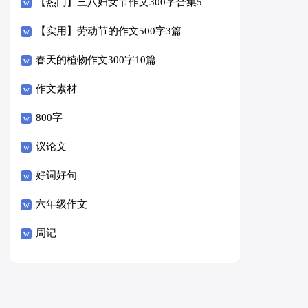
【热门】三八妇女节作文300字合集5
篇
【实用】劳动节的作文500字3篇
春天的植物作文300字10篇
作文素材
800字
议论文
好词好句
六年级作文
周记