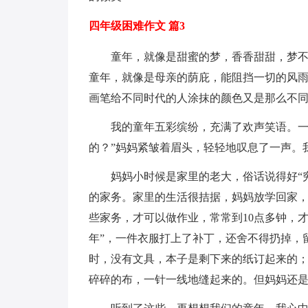
四年级困难作文 篇3
童年，就像是甜蜜的梦，香香甜甜，梦
童年，就像是母亲的荫庇，能阻挡一切的风
画笔给不同时代的人涂抹的颜色又是那么不
我的童年五彩缤纷，充满了欢声笑语。一
的？”妈妈紧皱着眉头，轻轻地叹息了一声。
妈妈小时候是家里的老大，俗话说得好“
的家务。家里的生活很拮据，妈妈放学回家
些家务，才可以做作业，常常到10点多钟，
年”，一件衣服打上了补丁，还舍不得扔掉，
时，没有文具，本子是剩下来的纸订起来的
碎碎的布，一针一线地缝起来的。但妈妈还是