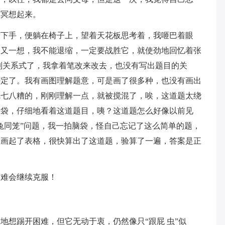
思冥想起来。
何下手，便躺在椅子上，望着天花板思考着，我咂巴着眼
是又一想，我不能退缩，一定要战胜它，就使劲地回忆着张
列关系式了，我拿着笔改来改去，也没有写出题目的关
否定了。我有画图理解题意，可是画了很多种，也没有画出
乱七八糟的，刚刚理解一点，就被搅混了，唉，这道题太绕
脑袋，仔细地看着这道题目，咦？这道题怎么好像以前见
兔同笼”问题，我一拍脑袋，怪自己忘记了这么简单的题，
上画起了表格，很快算出了这道题，验算了一遍，答案是正
困难会继续克服！
地想踢开困难，但它无动于衷，仍然像只“跟屁 虫”似