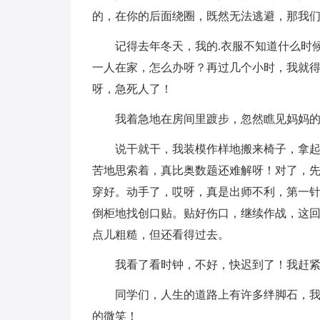
的，在你的后面绕圈，既然无法逃避，那我
记得去年冬天，我的.衣服不知道什么时
一人在家，怎么办呀？再过几个小时，我就
呀，急死人了！
我着急地在房间里踱步，忽然瞧见妈妈的
说干就干，我装模作样地搬来椅子，拿起
苦地思索着，真比奥数题还难解呀！对了，
穿好。动手了，哎呀，真是出师不利，第一
倒柜地找创口贴。贴好伤口，继续作战，这
点儿粗糙，但还看得过去。
我看了看时钟，不好，快迟到了！我赶
同学们，人生的道路上有许多绊脚石，
的微笑！