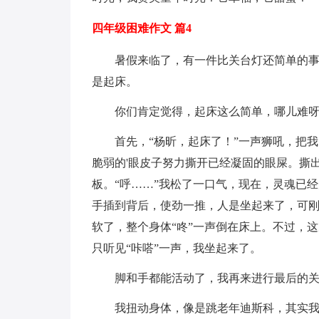
四年级困难作文 篇4
暑假来临了，有一件比关台灯还简单的事
是起床。
你们肯定觉得，起床这么简单，哪儿难
首先，“杨昕，起床了！”一声狮吼，把
脆弱的'眼皮子努力撕开已经凝固的眼屎。撕
板。“呼……”我松了一口气，现在，灵魂已
手插到背后，使劲一推，人是坐起来了，可刚
软了，整个身体“咚”一声倒在床上。不过，
只听见“咔嗒”一声，我坐起来了。
脚和手都能活动了，我再来进行最后的
我扭动身体，像是跳老年迪斯科，其实