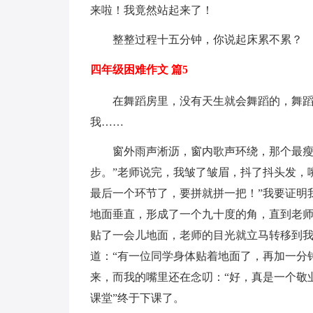
来啦！我竟然站起来了！
整整过程十五分钟，你说起床累不累？
四年级困难作文 篇5
在舞蹈房里，没有天生就会舞蹈的，舞
我……
窗外雨声淅沥，窗内歌声环绕，那个最瘦
步。”老师说完，我皱了皱眉，抖了抖头发，
最后一个环节了，要拼就拼一把！”我要证明
地面垂直，形成了一个九十度的角，直到老
贴了一会儿地面，老师的目光就立马转移到我
道：“有一位同学身体贴着地面了，再加一分
来，而我的嘴里还在念叨：“好，真是一个敬业
课堂”终于下课了。