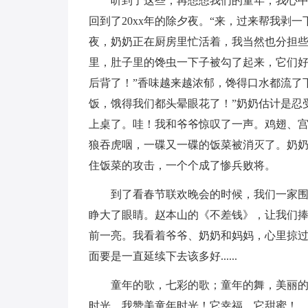
听到了这些，再想想我们的童年，我心
回到了20xx年的除夕夜。“来，过来帮我剥
夜，奶奶正在厨房里忙活着，我当然也分担些
里，肚子里的馋虫一下子被勾了起来，它们好
后背了！”香味越来越浓郁，馋得口水都流了
饭，饿得我们都头晕眼花了！”奶奶估计是忍
上桌了。哇！我和爷爷惊叹了一声。鸡翅、宫
狼吞虎咽，一碟又一碟的饭菜被消灭了。奶奶
住饭菜的攻击，一个个成了惨兵败将。
到了看春节联欢晚会的时候，我们一家
睁大了眼睛。赵本山的《不差钱》，让我们
前一亮。我看着爷爷、奶奶和妈妈，心里掠
面要是一直延续下去该多好......
童年的歌，七彩的歌；童年的舞，美丽
时光，我赞美童年时光！它幸福，它甜蜜！