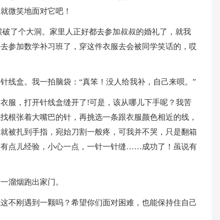
们就微笑地面对它吧！
候破了个大洞。家里人正好都去参加叔叔的婚礼了，就我
得去参加数学补习班了，穿这件衣服去会被同学笑话的，哎
针线盒。我一拍脑袋：“真笨！没人给我补，自己来呗。”
衣服，打开针线盒缝开了!可是，该从哪儿下手呢？我苦
先找根张着大嘴巴的针，再挑选一条跟衣服颜色相近的线，
针就被扎到手指，宛始刀割一般疼，可我并不哭，只是翻箱
回有点儿经验，小心一点，一针一针缝……成功了！虽说有
紧一溜烟跑出家门。
我这不刚遇到一颗吗？希望你们面对困难，也能保持住自己