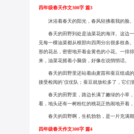
四年级春天作文300字 篇3
沐浴着春天的阳光，春风轻拂着我的脸
春天的田野到处是油菜花的海洋。这边
见每一棵油菜都从根部向四周分出很多枝条
形的花丛，密密地开着金黄色的小花。一排
来，油菜花摇着小脑袋，好像在说悄悄话。
春天的田野里还站着由麦苗和蚕豆组成
接受检阅的`仪仗队；蚕豆就放松多了，它们
春天的田野里，路边长满了嫩绿的小草
看，地头还有一树粉红的桃花正热闹地开着
春天的田野啊，生机勃勃，是一片充满
四年级春天作文300字 篇4