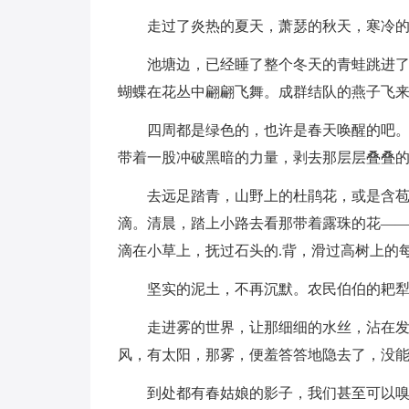
走过了炎热的夏天，萧瑟的秋天，寒冷
池塘边，已经睡了整个冬天的青蛙跳进
蝴蝶在花丛中翩翩飞舞。成群结队的燕子飞
四周都是绿色的，也许是春天唤醒的吧
带着一股冲破黑暗的力量，剥去那层层叠叠
去远足踏青，山野上的杜鹃花，或是含
滴。清晨，踏上小路去看那带着露珠的花—
滴在小草上，抚过石头的.背，滑过高树上的
坚实的泥土，不再沉默。农民伯伯的耙
走进雾的世界，让那细细的水丝，沾在
风，有太阳，那雾，便羞答答地隐去了，没
到处都有春姑娘的影子，我们甚至可以