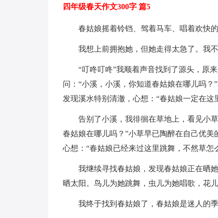
四年级春天作文300字 篇5
春姑娘摇着铃铛、驾着马车、唱着欢快
我想上前拥抱她，但她走得太急了。我
“叮咚叮咚”我顺着声音找到了源头，原
问：“小溪，小溪，你知道春姑娘在哪儿吗？
发现溪水特别清澈，心想：“春姑娘一定在这
告别了小溪，我徘徊在草地上，看见小草
春姑娘在哪儿吗？”小草早已陶醉在自己优美
心想：“春姑娘已经来过这里跳舞，不然草怎
我继续寻找春姑娘，发现春姑娘正在晒
晒太阳。鸟儿为她跳舞，虫儿为她唱歌，花
我终于找到春姑娘了，春姑娘是迷人的