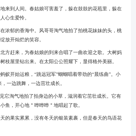
息地来到人间。春姑娘可害羞了，躲在鼓鼓的花苞里，躲在
让人心生爱怜。
浸在浓郁的香海中。风哥哥淘气地拍了拍桃花妹妹的头，桃
蜂绽放开灿烂的笑容。
从北方赶来，为春姑娘的到来合唱了一曲欢迎之歌。大树妈
从树枝屋里钻出来。在太阳公公照耀下，显得格外美丽。
蚂蚁开始运粮，“跳远冠军”蝈蝈唱着带劲的“晨练曲”。小
来，一边跳舞，一边茁壮成长。
看见它淘气地拍了拍身边的小草，滋润着它茁壮成长。它有
、小鱼，开心地＂哗哗哗＂地唱起了歌。
秋天的果实累累，没有冬天的银装素裹，但是春天的鸟语花