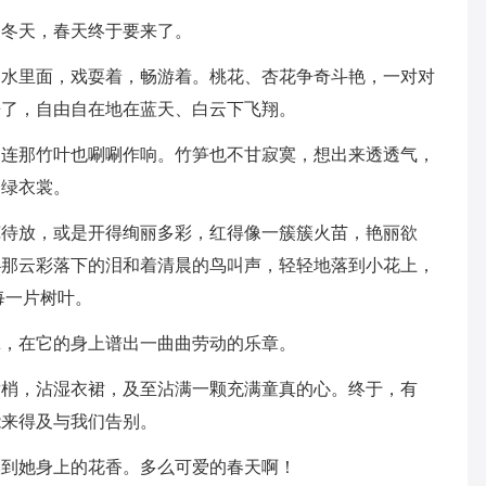
的冬天，春天终于要来了。
了水里面，戏耍着，畅游着。桃花、杏花争奇斗艳，一对对
来了，自由自在地在蓝天、白云下飞翔。
。连那竹叶也唰唰作响。竹笋也不甘寂寞，想出来透透气，
的绿衣裳。
苞待放，或是开得绚丽多彩，红得像一簇簇火苗，艳丽欲
—那云彩落下的泪和着清晨的鸟叫声，轻轻地落到小花上，
每一片树叶。
犁，在它的身上谱出一曲曲劳动的乐章。
发梢，沾湿衣裙，及至沾满一颗充满童真的心。终于，有
能来得及与我们告别。
嗅到她身上的花香。多么可爱的春天啊！