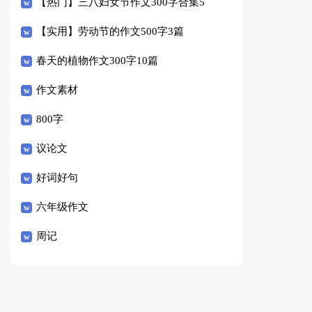
【热门】三八妇女节作文300字合集5
篇
【实用】劳动节的作文500字3篇
春天的植物作文300字10篇
作文素材
800字
议论文
好词好句
六年级作文
周记