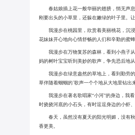
春姑娘插上花一般华丽的翅膀，悄无声
刚要出头的小草里，还躲在嫩绿的叶子里。
我漫步在桃园里，欣赏着美丽桃花，沉
花妹妹开心地向心情舒畅的人们和辛勤的蜜
我漫步在万物复苏的森林，看到小燕子
妈的树叶宝宝听到美妙的歌声，争先恐后地
我漫步在绿意盎然的草地上，看到勤劳的
草伴随着蝈蝈的`歌声一个个地从大地里钻出
我漫步在著名歌唱家“小河”的身边，我
时挠挠河底的小石头，有时逗逗身边的小虾
春天，虽然没有夏天的阳光明媚，没有
香更美。