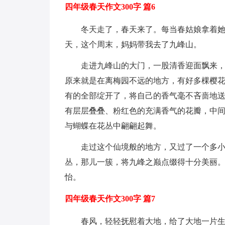
四年级春天作文300字 篇6
冬天走了，春天来了。每当春姑娘拿着
天，这个周末，妈妈带我去了九峰山。
走进九峰山的大门，一股清香迎面飘来，
原来就是在离梅园不远的地方，有好多棵樱
有的全部绽开了，将自己的香气毫不吝啬地
有层层叠叠、粉红色的充满香气的花瓣，中
与蝴蝶在花丛中翩翩起舞。
走过这个仙境般的地方，又过了一个多
丛，那儿一簇，将九峰之巅点缀得十分美丽
怡。
四年级春天作文300字 篇7
春风，轻轻抚慰着大地，给了大地一片