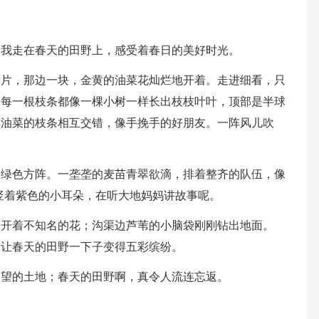
。我走在春天的田野上，感受着春日的美好时光。
一片，那边一块，金黄的油菜花灿烂地开着。走进细看，只
。每一根枝条都像一棵小树一样长出枝枝叶叶，顶部是半球
排油菜的枝条相互交错，像手挽手的好朋友。一阵风儿吹
的绿色方阵。一垄垄的麦苗青翠欲滴，排着整齐的队伍，像
竖着紫色的小耳朵，在听大地妈妈讲故事呢。
，开着不知名的花；沟渠边芦苇的小脑袋刚刚钻出地面。
，让春天的田野一下子变得五彩缤纷。
期望的土地；春天的田野啊，真令人流连忘返。