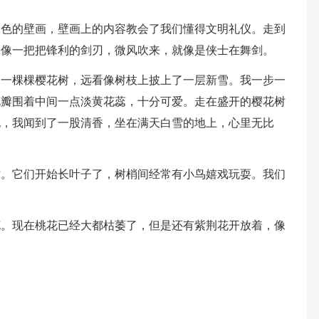
铜色的壁画，壁画上的内容教会了我们懂得文明礼仪。走到
子像一把把锋利的剑刃，微风吹来，就像是侠士在舞剑。
了一棵棵樱花树，远看像树枝上披上了一层新雪。我一步一
花瓣围着中间一点淡黄花蕊，十分可爱。走在盛开的樱花树
地，我闻到了一股清香，坐在满天白雪的地上，心里无比
树。它们开始长叶子了，树梢间经常有小鸟嬉戏玩耍。我们
花。现在桃花已经大都枯萎了，但是还有紫荆花开放着，像