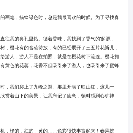
她的画笔，描绘绿色时，总是我最喜欢的时候。为了寻找春
直往我的鼻孔里钻。循着香味，我找到了香气的'起源，
花树，樱花有的含苞待放，有的已经展开了三五片花瓣儿，
送给游人，游人不是在拍照，就是在樱花树下流连。樱花拥
间有黄色的花蕊，花香不但吸引来了游人，也吸引来了蜜蜂
小时，我们爬上了九峰之巅。那里开满了映山红，这儿一
。欣赏着山下的美景，让我忘记了疲惫，顿时感到心旷神
生机，绿的，红的，黄的……色彩很快丰富起来！春风拂