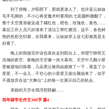
到了傍晚，夕阳西下，那就更迷人了。也许是云妹妹
毛手毛脚的，不小心将变魔术时要用的.七彩颜料撒翻了，
整个天空逐渐被染成了橘红色，橙色，玫瑰色，黄色……
幕后工作人员只好请来了清洁工帮忙擦洗，这不，各色鲜
艳的色彩交织着，在我看来，云妹妹穿上这七彩裙真是太
好看了。
晚上的我做完作业也喜欢走到阳台上，仰望宁静而又
浩瀚的夜空。夜晚的天空像一块大幕布。天空中几颗小星
星敏捷地闪烁着，几朵黑云被风姑娘推了一下，遮盖了小
星星，不一会儿，不甘心的小星星又探出脑袋来了，似乎
不愿放弃在这“大舞台”上的每一次展示自己的机会。
美丽的天空令我浮想联翩……
四年级学生作文300字 篇4