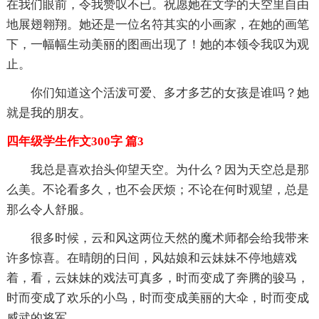
在我们眼前，令我赞叹不已。祝愿她在文学的天空里自由
地展翅翱翔。她还是一位名符其实的小画家，在她的画笔
下，一幅幅生动美丽的图画出现了！她的本领令我叹为观
止。
你们知道这个活泼可爱、多才多艺的女孩是谁吗？她
就是我的朋友。
四年级学生作文300字 篇3
我总是喜欢抬头仰望天空。为什么？因为天空总是那
么美。不论看多久，也不会厌烦；不论在何时观望，总是
那么令人舒服。
很多时候，云和风这两位天然的魔术师都会给我带来
许多惊喜。在晴朗的日间，风姑娘和云妹妹不停地嬉戏
着，看，云妹妹的戏法可真多，时而变成了奔腾的骏马，
时而变成了欢乐的小鸟，时而变成美丽的大伞，时而变成
威武的将军……