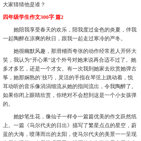
大家猜猜他是谁？
四年级学生作文300字 篇2
她陪我享受春天的欢乐，陪我度过金色的炎夏，伴我
一起陶醉在凉爽的秋日，跟我一起走过寒冷的严冬。
她很幽默风趣，那滑稽而夸张的动作经常惹人开怀大
笑，我认为“开心果”这个外号对她来说再合适不过了。她
多才多艺，还是一个才女。有一次我到她家去欣赏她弹古
筝，她那娴熟的`技巧，灵活的手指在琴弦上跳动着，悦
耳动听的音乐像涓涓细流从她的指间流出，令我陶醉了。
如果你闭上眼睛欣赏，你绝对不会想到这是一个小女孩弹
的。
她妙笔生花，像仙子一样令一篇篇优美的作文跃然纸
上。一篇《马尔代夫的日出》描写了繁星点点的星空，蔚
蓝的大海，喷薄而出的太阳，使马尔代夫的美景一一呈现