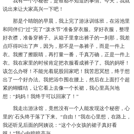
我有一个小秘密，是谁都不知道的事情。今天，我就
说出来让大家高兴一下吧！
那是个睛朗的早晨，我上完了游泳训练班，在浴池里
和同伴们“过”完了“泼水节”准备穿衣服。穿好衣服，整理
好衣襟，准备穿裤子。从箱子里拿出裤子的一刹那，我差
点吓得叫出了声，因为，那不是一条裤子，而是一件上
衣。我擦了擦眼睛，再打量一番，千真万确，正是一件上
衣。我在家里的时候肯定把衣服看成裤子了。我的妈呀！
该怎么办呀！不能光着屁股回家吧！我苦思冥想，终于想
出了一个好办法。我把浴巾围在腰上，然后在上面打个超
紧的蝴蝶结，让它看上去像一个长裙，我心里高兴地
想：“妈妈！我终于可以回家了！”
我走出游泳馆，竟然没有一个人能发现这个秘密，心
里的`石头终于落了下来。“自由！”我在心里想，在路上，
我还听见后面的阿姨说：“这个小女孩的裙子真好看
呀！”我心中暗暗高兴。