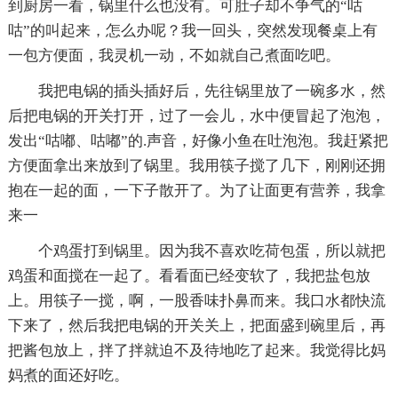
到厨房一看，锅里什么也没有。可肚子却不争气的“咕
咕”的叫起来，怎么办呢？我一回头，突然发现餐桌上有
一包方便面，我灵机一动，不如就自己煮面吃吧。
我把电锅的插头插好后，先往锅里放了一碗多水，然
后把电锅的开关打开，过了一会儿，水中便冒起了泡泡，
发出“咕嘟、咕嘟”的.声音，好像小鱼在吐泡泡。我赶紧把
方便面拿出来放到了锅里。我用筷子搅了几下，刚刚还拥
抱在一起的面，一下子散开了。为了让面更有营养，我拿
来一
个鸡蛋打到锅里。因为我不喜欢吃荷包蛋，所以就把
鸡蛋和面搅在一起了。看看面已经变软了，我把盐包放
上。用筷子一搅，啊，一股香味扑鼻而来。我口水都快流
下来了，然后我把电锅的开关关上，把面盛到碗里后，再
把酱包放上，拌了拌就迫不及待地吃了起来。我觉得比妈
妈煮的面还好吃。