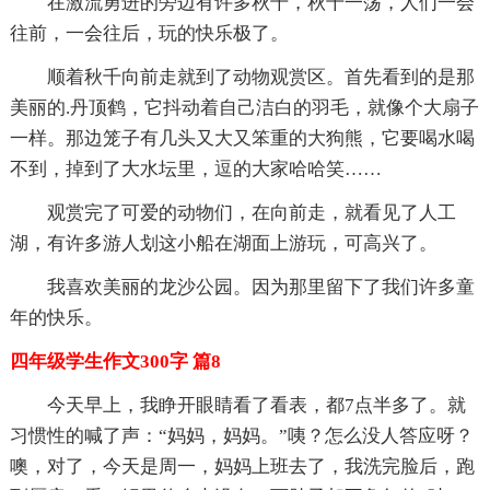
在激流勇进的旁边有许多秋千，秋千一荡，人们一会
往前，一会往后，玩的快乐极了。
顺着秋千向前走就到了动物观赏区。首先看到的是那
美丽的.丹顶鹤，它抖动着自己洁白的羽毛，就像个大扇子
一样。那边笼子有几头又大又笨重的大狗熊，它要喝水喝
不到，掉到了大水坛里，逗的大家哈哈笑……
观赏完了可爱的动物们，在向前走，就看见了人工
湖，有许多游人划这小船在湖面上游玩，可高兴了。
我喜欢美丽的龙沙公园。因为那里留下了我们许多童
年的快乐。
四年级学生作文300字 篇8
今天早上，我睁开眼睛看了看表，都7点半多了。就
习惯性的喊了声：“妈妈，妈妈。”咦？怎么没人答应呀？
噢，对了，今天是周一，妈妈上班去了，我洗完脸后，跑