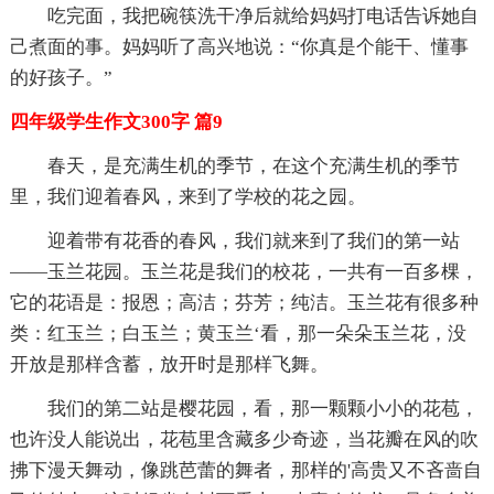
吃完面，我把碗筷洗干净后就给妈妈打电话告诉她自
己煮面的事。妈妈听了高兴地说：“你真是个能干、懂事
的好孩子。”
四年级学生作文300字 篇9
春天，是充满生机的季节，在这个充满生机的季节
里，我们迎着春风，来到了学校的花之园。
迎着带有花香的春风，我们就来到了我们的第一站
——玉兰花园。玉兰花是我们的校花，一共有一百多棵，
它的花语是：报恩；高洁；芬芳；纯洁。玉兰花有很多种
类：红玉兰；白玉兰；黄玉兰‘看，那一朵朵玉兰花，没
开放是那样含蓄，放开时是那样飞舞。
我们的第二站是樱花园，看，那一颗颗小小的花苞，
也许没人能说出，花苞里含藏多少奇迹，当花瓣在风的吹
拂下漫天舞动，像跳芭蕾的舞者，那样的'高贵又不吝啬自