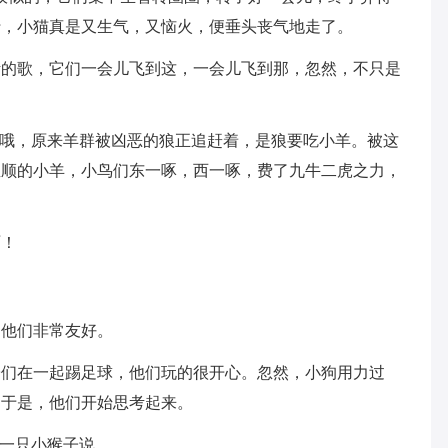
行，小猫真是又生气，又恼火，便垂头丧气地走了。
听的歌，它们一会儿飞到这，一会儿飞到那，忽然，不只是
声呢？哦，原来羊群被凶恶的狼正追赶着，是狼要吃小羊。被这
温顺的小羊，小鸟们东一啄，西一啄，费了九牛二虎之力，
啊！
，他们非常友好。
子们在一起踢足球，他们玩的很开心。忽然，小狗用力过
，于是，他们开始思考起来。
”一只小猴子说。