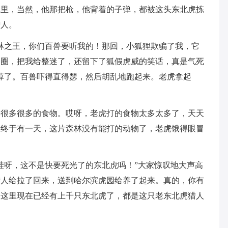
林里，当然，他那把枪，他背着的子弹，都被这头东北虎拣
猎人。
林之王，你们百兽要听我的！那回，小狐狸欺骗了我，它
一圈，把我给整迷了，还留下了狐假虎威的笑话，真是气死
掉了。百兽吓得直得瑟，然后胡乱地跑起来。老虎拿起
来很多很多的食物。哎呀，老虎打的食物太多太多了，天天
。终于有一天，这片森林没有能打的动物了，老虎饿得眼冒
哇呀，这不是快要死光了的东北虎吗！”大家惊叹地大声高
猎人给拉了回来，送到哈尔滨虎园给养了起来。真的，你有
，这里现在已经有上千只东北虎了，都是这只老东北虎猎人