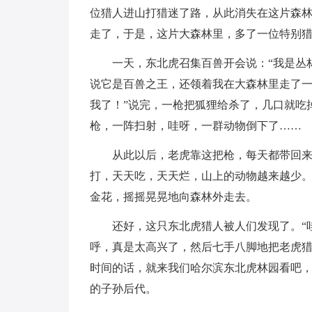
位猎人进山打猎迷了路，从此消失在这片森
走了，于是，这片大森林里，多了一位特别
一天，东北虎召集百兽开会说：“我是丛
说它是百兽之王，还领着我在大森林里走了
我了！”说完，一枪把狐狸给杀了，几口就吃
枪，一阵扫射，哇呀，一群动物倒下了……
从此以后，老虎靠这把枪，每天都带回
打，天天吃，天天烂，山上的动物越来越少
金花，摇摇晃晃地向森林外走去。
还好，这只东北虎猎人被人们发现了。“
呼，真是太高兴了，然后七手八脚地把老虎
时间的话，就来我们哈尔滨东北虎林园看吧
的子孙后代。