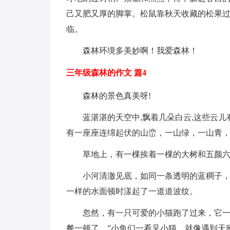
己又肥又厚的脚掌。松鼠靠秋天收藏的松果
临。
森林环境多美妙啊！我爱森林！
三年级森林的作文 篇4
森林的景色真美呀!
蓝湛湛的天空中,飘着几朵白云,这些云儿
有一座座连绵起伏的山峦，一山绿，一山青
草地上，有一棵挨着一棵的大树和五颜
小河清澈见底，如同一条透明的蓝稠子
一样的水面顿时漾起了一道道波纹。
忽然，有一只可爱的小猫跑了过来，它一
餐一顿了。”小鱼们一看见小猫，就像遇到天