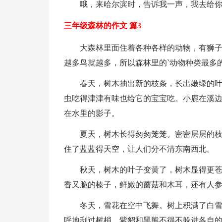
哦，来哈尔滨时，告诉我一声，我去给
三年级森林的作文 篇3
大森林里面住着各种各样的动物，有狮
越多鸟就越多，所以森林里的`动物种类最多
春天，树木抽出新的枝条，长出嫩绿的
虫吃得津津有味也给它的宝宝吃。小鹿在溪
在水里的影子。
夏天，树木长得匆匆笼笼。密密层层的
住了蓝蓝得天空，让人们分不清东南西北。
秋天，树木的叶子变黄了，树木显得更
香又脆的榛子，鲜嫩的蘑菇和木耳，还有人
冬天，雪花在空中飞舞。树上积满了白
呼地刮过树梢。紫貂和黑熊不得不躲进各自