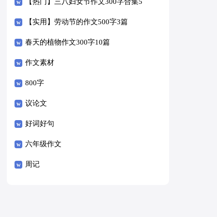
【热门】三八妇女节作文300字合集5
篇
【实用】劳动节的作文500字3篇
春天的植物作文300字10篇
作文素材
800字
议论文
好词好句
六年级作文
周记