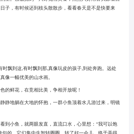
过日子，有时候还到枝头散散步，看看春天是不是快要来
有时飘到这,有时飘到那,真像玩皮的孩子,到处奔跑。远处
，真像一幅优美的山水画。
六色的鲜花，在竞相比美，争相开放呢！
，静静地躺在大地的怀抱，一群小鱼顶着水儿游过来，明镜
看到小鱼，就两眼发直，直流口水，心里想：“我可以饱
敌似的，它们集中生智转圈圈，转了好一会儿，终于弄得