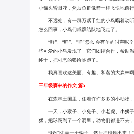
小猫头昏眼花，然后鱼群像箭一样飞快地前
不远处，有一群万紫千红的小鸟唱着动
怎么回事，小鸟们成群结队地飞走了。
“咩”、“咩”、“咩”怎么 会有羊的叫
些可爱的小鸟发现了，它们团结合作，帮助
终于，把可恶的狼给啄跑了。
我真喜欢这美丽、有趣、和谐的大森林
三年级森林的作文 篇5
在森林王国里，住着许许多多的小动物
一天，小猴子、小兔子、小老虎、小狮
猛，把球踢到了一个洞里，动物们都进不去
“我们先弄一个钩子，然后把球钩出来！