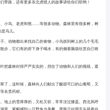
你们带路，还有更多东北虎猎人的故事讲给你们听哟！
子、小鸟、老虎和熊……等很多动物。森林里有很多树，树
的是鸟儿。
叶子。动物都出来找自己的食物，小鸟抓到树上的几个毛毛
边散步，它们有的府下身子喝水，有的侧着脑袋欣赏自己映
枝叶把森林封得严严实实的，挡住了动物和人们的视线，遮
苍翠了，这时候，森林向人们献出了酸甜可口的山葡萄，又
参等名贵药材。
雪。地上的雪厚厚的，又松又软，常常没过膝盖。西北风呼
的洞里。紫貂捕到一只野兔当美餐，黑熊只好用舌头舔着自