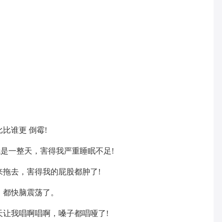
比谁更 倒霉!
是一整天，害得我严重睡眠不足!
来拖去，害得我的屁股都肿了!
，都快脑震荡了。
天让我唱啊唱啊，嗓子都唱哑了!