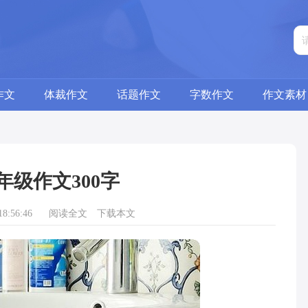
作文
体裁作文
话题作文
字数作文
作文素材
年级作文300字
8:56:46
阅读全文
下载本文