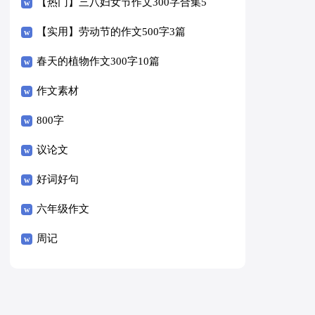
【热门】三八妇女节作文300字合集5
篇
【实用】劳动节的作文500字3篇
春天的植物作文300字10篇
作文素材
800字
议论文
好词好句
六年级作文
周记