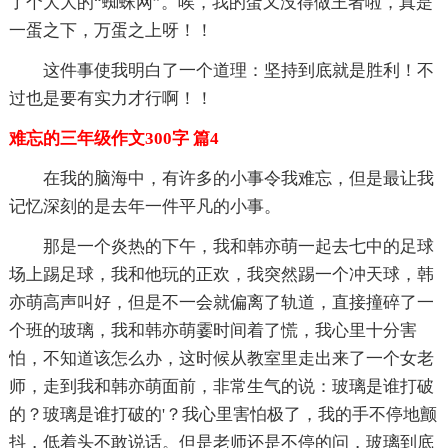
了个大大的“蜘蛛网”。唉，我的蛋又没得做王者啦，真是
一蛋之下，万蛋之上呀！！
这件事使我明白了一个道理：坚持到底就是胜利！不
过也是要有实力才行啊！！
难忘的三年级作文300字 篇4
在我的脑海中，有许多的小事令我难忘，但是最让我
记忆深刻的是去年一件平凡的小事。
那是一个炎热的下午，我和韩亦萌一起去七中的足球
场上踢足球，我和他玩的正欢，我突然踢一个冲天球，韩
亦萌高声叫好，但是不一会就偏离了轨道，直接撞碎了一
个班的玻璃，我和韩亦萌霎时间着了慌，我心里十分害
怕，不知道该怎么办，这时候从教室里走出来了一个女老
师，走到我和韩亦萌面前，非常生气的说：玻璃是谁打破
的？玻璃是谁打破的'？我心里害怕极了，我的手不停地颤
抖，低着头不敢说话。但是老师还是不停的问，玻璃到底