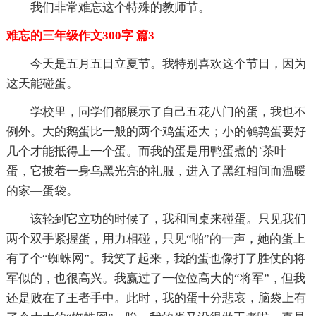
我们非常难忘这个特殊的教师节。
难忘的三年级作文300字 篇3
今天是五月五日立夏节。我特别喜欢这个节日，因为
这天能碰蛋。
学校里，同学们都展示了自己五花八门的蛋，我也不
例外。大的鹅蛋比一般的两个鸡蛋还大；小的鹌鹑蛋要好
几个才能抵得上一个蛋。而我的蛋是用鸭蛋煮的`茶叶
蛋，它披着一身乌黑光亮的礼服，进入了黑红相间而温暖
的家—蛋袋。
该轮到它立功的时候了，我和同桌来碰蛋。只见我们
两个双手紧握蛋，用力相碰，只见“啪”的一声，她的蛋上
有了个“蜘蛛网”。我笑了起来，我的蛋也像打了胜仗的将
军似的，也很高兴。我赢过了一位位高大的“将军”，但我
还是败在了王者手中。此时，我的蛋十分悲哀，脑袋上有