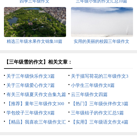
四季三年级作文
三年级小鱼的作文汇总10篇
精选三年级水果作文锦集10篇
实用的美丽的校园三年级作文
300字4篇
【三年级雪的作文】相关文章：
关于三年级快乐作文3篇
关于描写荷花的三年级作文3
关于三年级爱心作文7篇
篇
小学生三年级作文8篇
有关三年级夏天作文合集九篇
云三年级作文四篇
【推荐】童年三年级作文300
【热门】三年级伙伴作文3篇
字10篇
学包饺子三年级作文8篇
三年级桔子的作文汇总5篇
【精品】我喜欢三年级作文汇
【实用】三年级语文作文4篇
编五篇