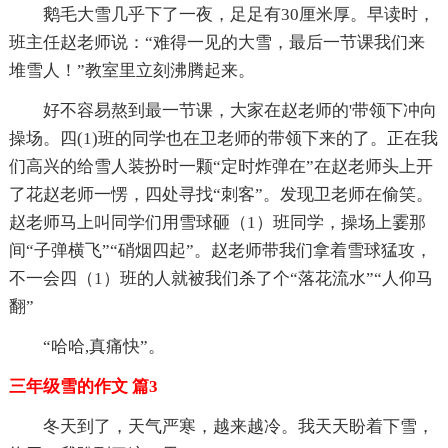
鹅毛大雪几乎下了一夜，足足有30厘米厚。早读时，
班主任赵老师说：“难得一见的大雪，最后一节课我们来
堆雪人！”教室里立刻沸腾起来。
好不容易熬到最一节课，大家在赵老师的'带领下冲向
操场。四(1)班的同学也在卫老师的带领下来的了。正在我
们高兴的给雪人装扮时一颗“定时炸弹在”在赵老师头上开
了花赵老师一愣，四处寻找“刺客”。发现卫老师在偷笑。
赵老师马上叫同学们用雪球砸（1）班同学，操场上霎那
间“子弹横飞”“硝烟四起”。赵老师带我们拿着雪球猛攻，
不一会四（1）班的人就被我们杀了个“落花流水”“人仰马
翻”
“哈哈,真痛快”。
三年级雪的作文 篇3
冬天到了，天气严寒，越来越冷。我天天盼着下雪，