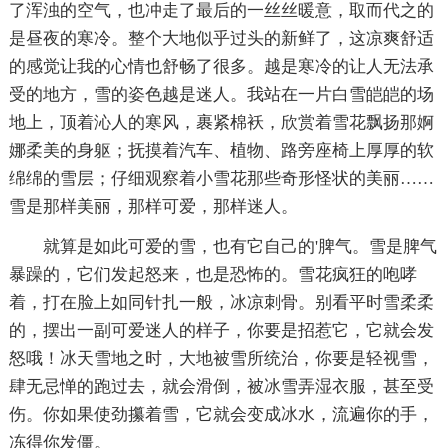
了浑浊的空气，也冲走了最后的一丝丝暖意，取而代之的
是昼夜的寒冷。整个大地似乎过头的新鲜了，这凉爽舒适
的感觉让我的心情也舒畅了很多。越是寒冷的让人无法承
受的地方，雪的姿色越是迷人。我站在一片白雪皑皑的场
地上，顶着沁人的寒风，裹紧棉袄，欣赏着雪花飘扬那婀
娜柔美的身躯；抚摸着汽车、植物、路旁座椅上厚厚的软
绵绵的雪层；仔细观察着小雪花那些奇形怪状的美丽……
雪是那样美丽，那样可爱，那样迷人。
就算是如此可爱的雪，也有它自己的'脾气。雪是脾气
暴躁的，它们发起怒来，也是恐怖的。雪花疯狂的咆哮
着，打在脸上如同针扎一般，冰凉刺骨。别看平时雪柔柔
的，摆出一副可爱迷人的样子，你要是招惹它，它就会发
怒哦！冰天雪地之时，大地被雪所统治，你要是轻视雪，
肆无忌惮的跑过去，就会滑倒，被冰雪弄湿衣服，甚至受
伤。你如果使劲攥着雪，它就会变成冰水，流遍你的手，
冻得你发僵。