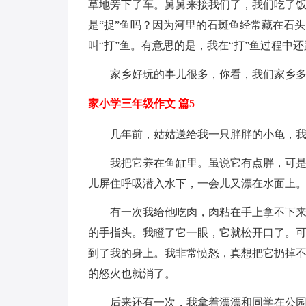
草地旁下了车。舅舅来接我们了，我们吃了饭后
是“捉”鱼吗？因为河里的石斑鱼经常藏在石
叫“打”鱼。有意思的是，我在“打”鱼过程中
家乡好玩的事儿很多，你看，我们家乡
家小学三年级作文 篇5
几年前，姑姑送给我一只胖胖的小龟，
我把它养在鱼缸里。虽说它有点胖，可
儿屏住呼吸潜入水下，一会儿又漂在水面上
有一次我给他吃肉，肉粘在手上拿不下
的手指头。我瞪了它一眼，它就松开口了。
到了我的身上。我非常愤怒，真想把它扔掉
的怒火也就消了。
后来还有一次，我拿着漂漂和同学在公