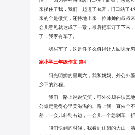
怕了，因为在福特4s店门口往里面看，感觉
来搂住了我，我们一起进了4s店，门口站了
来的全是微笑，还特地上来一位帅帅的叔叔
会儿意见就达成了一致，最后把车订了下来，
了，我家有车了。
我买车了，这是件多么值得让人回味无
家小学三年级作文 篇4
阳光明媚的星期六，我和妈妈、外公外
乡下的路程。
我们一路上说说笑笑，可外公却在认真
公肯定觉得心里美滋滋的。路上我一直催个不
差，一会儿斜到右边，一会儿一个急刹车，
咱们快到的时候，我看到辽阔的大山，