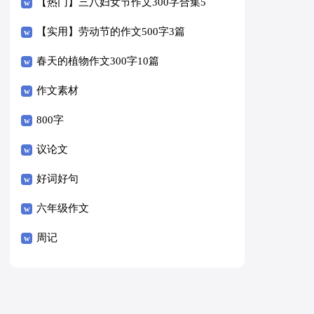
【热门】三八妇女节作文300字合集5
篇
【实用】劳动节的作文500字3篇
春天的植物作文300字10篇
作文素材
800字
议论文
好词好句
六年级作文
周记