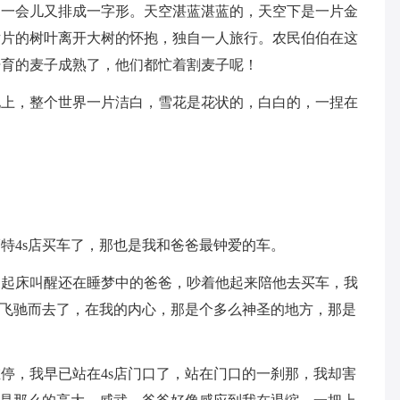
，一会儿又排成一字形。天空湛蓝湛蓝的，天空下是一片金
片片的树叶离开大树的怀抱，独自一人旅行。农民伯伯在这
培育的麦子成熟了，他们都忙着割麦子呢！
地上，整个世界一片洁白，雪花是花状的，白白的，一捏在
特4s店买车了，那也是我和爸爸最钟爱的车。
的起床叫醒还在睡梦中的爸爸，吵着他起来陪他去买车，我
店飞驰而去了，在我的内心，那是个多么神圣的地方，那是
停，我早已站在4s店门口了，站在门口的一刹那，我却害