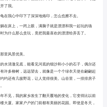
离开了我。
小龟在我心中印下了深深地烙印，怎么也擦不去。
我躺在床上，一闭上眼，满脑子就是漂漂和我一起玩的场
当时为什么那么贪玩，竟把我最喜欢的漂漂给弄丢了。
，那里风景优美。
河的水清澈见底，能看见河底的细沙和小小的石子，偶尔还
岸有许多柳树，远远望去，就像是一个个绿衣天使在翩翩起
隐约约还有几簇野花，让人觉得很美。山谷里，一排排房子
齐。
几年不见，我的家乡发生了翻天覆地的变化，它变得比以前
高楼大厦。家家户户的门前都有美丽的花园。即使是冬天，