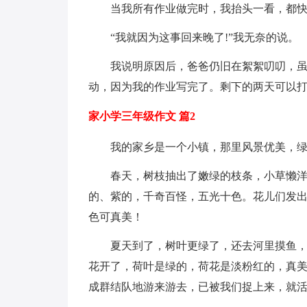
当我所有作业做完时，我抬头一看，都
“我就因为这事回来晚了!”我无奈的说。
我说明原因后，爸爸仍旧在絮絮叨叨，虽
动，因为我的作业写完了。剩下的两天可以
家小学三年级作文 篇2
我的家乡是一个小镇，那里风景优美，
春天，树枝抽出了嫩绿的枝条，小草懒洋
的、紫的，千奇百怪，五光十色。花儿们发
色可真美！
夏天到了，树叶更绿了，还去河里摸鱼
花开了，荷叶是绿的，荷花是淡粉红的，真
成群结队地游来游去，已被我们捉上来，就