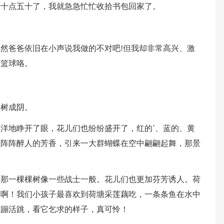
快十点五十了，我就急急忙忙收拾书包回家了。
然爸爸依旧在小声说我做的不对吧!但我却非常高兴、激
打篮球咯。
绿树成阴。
洋地睁开了眼，花儿们也纷纷盛开了，红的`、蓝的、黄
出阵阵醉人的芳香，引来一大群蝴蝶在空中翩翩起舞，那景
，那一棵棵树像一些战士一般。花儿们也更加芬芳诱人。荷
美啊！我们小孩子最喜欢到荷塘采莲藕吃，一条条鱼在水中
活蹦活跳，看它乞求的样子，真可怜！