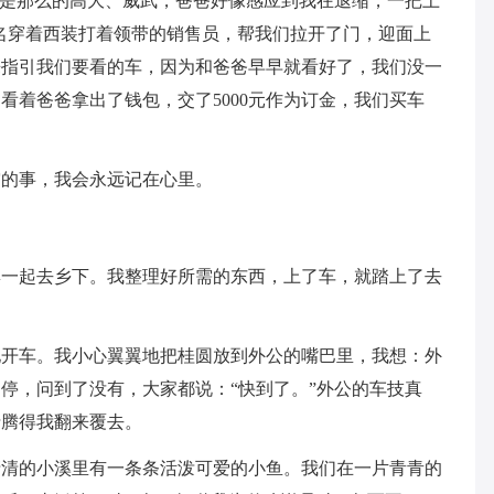
它是那么的高大、威武，爸爸好像感应到我在退缩，一把上
4名穿着西装打着领带的销售员，帮我们拉开了门，迎面上
来指引我们要看的车，因为和爸爸早早就看好了，我们没一
看着爸爸拿出了钱包，交了5000元作为订金，我们买车
穷的事，我会永远记在心里。
婆一起去乡下。我整理好所需的东西，上了车，就踏上了去
地开车。我小心翼翼地把桂圆放到外公的嘴巴里，我想：外
停，问到了没有，大家都说：“快到了。”外公的车技真
折腾得我翻来覆去。
清清的小溪里有一条条活泼可爱的小鱼。我们在一片青青的