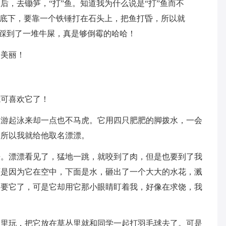
，去锄笋，“打”鱼。知道我为什么说是“打”鱼而不
头底下，要靠一个铁锤打在石头上，把鱼打昏，所以就
还踩到了一堆牛屎，真是够倒霉的哈哈！
多美丽！
我可喜欢它了！
是游起泳来却一点也不马虎。它用四只肥肥的脚拨水，一会
。所以我就给他取名漂漂。
来。漂漂看见了，猛地一跳，就咬到了肉，但是也要到了我
可是因为它在空中，下面是水，砸出了一个大大的水花，溅
不要它了，可是它却用它那小眼睛盯着我，好像在求饶，我
园里玩，把它放在草丛里就和同学一起打羽毛球去了。可是