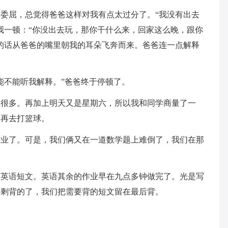
委屈，总觉得爸爸这样对我有点太过分了。“我没有出去
我一顿：“你没出去玩，那你干什么来，回家这么晚，跟你
的话从爸爸的嘴里朝我的耳朵飞奔而来。爸爸连一点解释
能不能听我解释。”爸爸终于停顿了。
业很多。再加上明天又是星期六，所以我和同学商量了一
天再去打篮球。
作业了。可是，我们俩又在一道数学题上难倒了，我们在那
的英语短文。英语其余的作业早在九点多钟做完了。光是写
只剩背的了，我们把需要背的短文留在最后背。