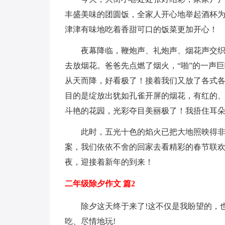
丰盛美味的团圆饭，全家人开心地举起酒杯
津津有味地吃着香甜可口的饭菜更加开心！
夜幕降临，鞭炮声、礼炮声、烟花声交
去放烟花。爸爸先点燃了烟火，“啪”的一声
从天而降，好看极了！接着我们又放了各式各
目的是绽放出犹如孔雀开屏的烟花，有红的
斗艳的花园，光彩夺目美丽极了！我捂住耳朵
此时，五光十色的焰火已把大地照映得
案，我们依依不舍的回家去看精彩的春节联
夜，迎接着新年的到来！
二年级除夕作文 篇2
除夕这天终于来了!这不仅是我盼望的，
吃、尽情地玩!