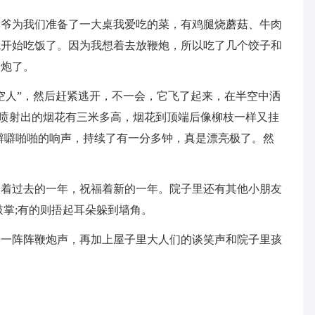
爷爷为我们准备了一大桌我爱吃的菜，有鸡腿烧蘑菇、牛肉
就开始吃饭了。因为我想着去放鞭炮，所以吃了几个饺子和
鞭炮了。
空人”，然后赶紧逃开，不一会，它飞了起来，在半空中洒
，它喷射出的烟花有三米多高，烟花到顶端后像柳枝一样又挂
噼噼啪啪的响声，持续了有一分多钟，真是漂亮极了。然
论着过去的一年，祝福着新的一年。院子里还有其他小朋友
鼓掌;有的则捂起耳朵躲到墙角。
来一阵阵鞭炮声，再加上屋子里大人们的谈笑声和院子里孩