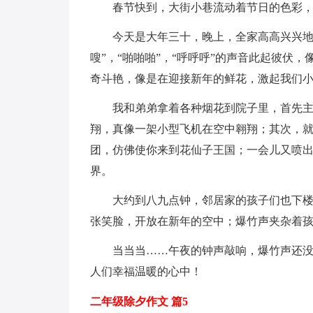
春节快到，大街小巷流动着节日的色彩
今天是大年三十，晚上，全家高高兴兴地
嗖”，“啪啪啪”，“呼呼呼”的声音此起彼伏
奇斗艳，像是在迎接新年的鲜花，激起我们
我和弟弟拿着各种烟花到院子里，首先主
翔，真像一架小型飞机在空中翱翔；其次，就
团，仿佛使你来到花仙子王国；一会儿又喷
界。
大约到八九点钟，邻居家的孩子们也下
张笑脸，开放在新年的空中；爆竹声夹杂着
当当当……午夜的钟声敲响，爆竹声还
人们幸福温暖的心中！
二年级除夕作文 篇5