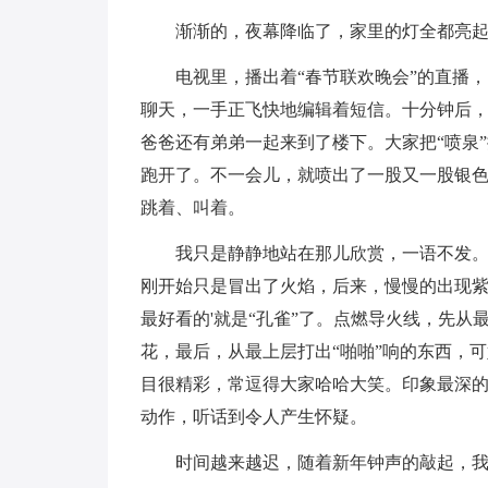
渐渐的，夜幕降临了，家里的灯全都亮
电视里，播出着“春节联欢晚会”的直播
聊天，一手正飞快地编辑着短信。十分钟后
爸爸还有弟弟一起来到了楼下。大家把“喷泉
跑开了。不一会儿，就喷出了一股又一股银
跳着、叫着。
我只是静静地站在那儿欣赏，一语不发。
刚开始只是冒出了火焰，后来，慢慢的出现
最好看的'就是“孔雀”了。点燃导火线，先
花，最后，从最上层打出“啪啪”响的东西，
目很精彩，常逗得大家哈哈大笑。印象最深
动作，听话到令人产生怀疑。
时间越来越迟，随着新年钟声的敲起，