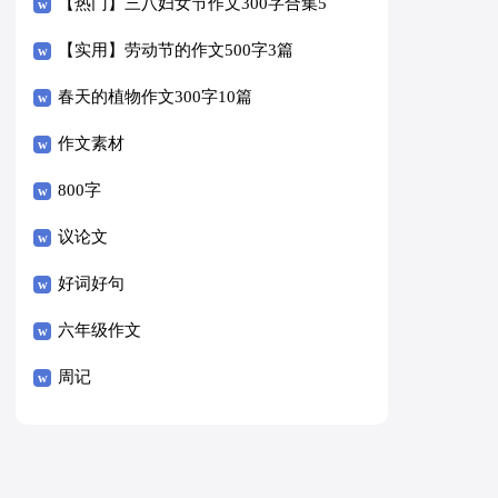
【热门】三八妇女节作文300字合集5
篇
【实用】劳动节的作文500字3篇
春天的植物作文300字10篇
作文素材
800字
议论文
好词好句
六年级作文
周记