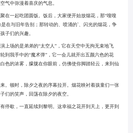
，空气中弥漫着喜庆的气息。
聚在一起吃团圆饭。饭后，大家便开始放烟花，那“嗖嗖
，像是在与旧年告别；那转动的、喷涌的`、闪光的烟花，争
小孩子们的兴趣。
演上场的是弟弟的“太空人”，它在天空中无拘无束地飞
轮到我手中的“魔术弹”，它一会儿就开出五颜六色的花
出白色的浓雾，朦胧在你眼前，仿佛使你脚踏轻云，来到仙
楼来。顿时，除夕之夜的序幕拉开。烟花映衬着孩童们一张
孩子们的笑声，回荡在除夕的夜空。
没有停歇，一直延续到黎明。这幸福之花开到天上，更开到