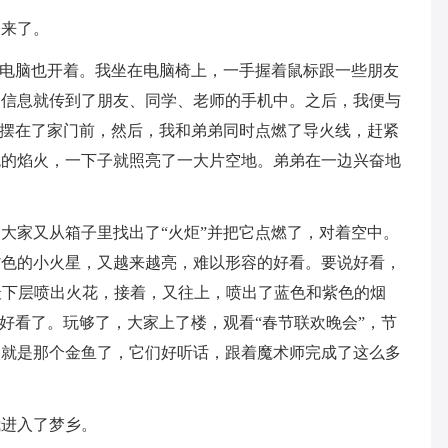
起来了。
，电脑也开着。我坐在电脑椅上，一手握着鼠标跟一些朋友
，信息就传到了朋友、同学、老师的手机中。之后，我便与
”摆在了家门前，然后，我和弟弟同时点燃了导火线，赶紧
色的焰火，一下子就照亮了一大片空地。弟弟在一边兴奋地
大家又从箱子里找出了“火炬”并把它点燃了，对着空中。
紫色的小火星，又越来越亮，难以形容的好看。要说好看，
从最下层喷出火花，接着，又往上，喷出了蓝色和紫色的烟
可好看了。玩够了，大家上了楼，观看“春节联欢晚会”，节
的就是那个金鱼了，它们好听话，跟着魔术师完成了这么多
我进入了梦乡。