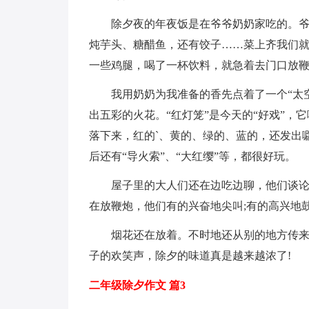
除夕夜的年夜饭是在爷爷奶奶家吃的。
炖芋头、糖醋鱼，还有饺子……菜上齐我们
一些鸡腿，喝了一杯饮料，就急着去门口放
我用奶奶为我准备的香先点着了一个“太
出五彩的火花。“红灯笼”是今天的“好戏”
落下来，红的`、黄的、绿的、蓝的，还发出
后还有“导火索”、“大红缨”等，都很好玩。
屋子里的大人们还在边吃边聊，他们谈
在放鞭炮，他们有的兴奋地尖叫;有的高兴地
烟花还在放着。不时地还从别的地方传
子的欢笑声，除夕的味道真是越来越浓了!
二年级除夕作文 篇3