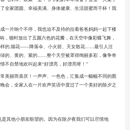
为了全家团圆、幸福美满、身体健康、生活甜蜜而干杯！我
织成一片响个不停，我也迫不及待的拉着爸爸妈妈一起下楼
巨响，顿时放出了五颜六色的花瓣，在天空中像彩蝶飞舞，
样的.烟花——降落伞、小火箭、天女散花……最引人注
、绿的、黄的、紫的……整个天空被罩得绚丽多彩，像争奇
情不自禁地欢叫起来“好漂亮，好漂亮呀！”
非常美丽而喜庆！一声声、一色色，汇集成一幅幅不同的图
欢晚会，全家人在一片欢声笑语中度过了一个美好的除夕之
也是其他小朋友盼望的。因为在除夕夜我们可以尽情地