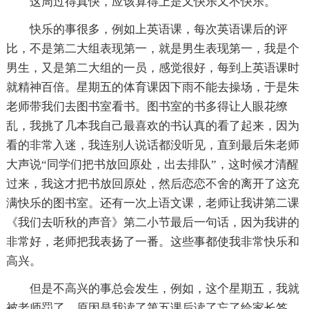
这周过得真快，应该算得上是又快乐又不快乐。
快乐的事很多，例如上英语课，每次英语课后的评
比，不是第二大组表现第一，就是男生表现第一，我是个
男生，又是第二大组的一员，感觉很好，每到上英语课时
就精神百倍。星期五的体育课因下雨不能去操场，于是朱
老师带我们去图书室看书。图书室的书多得让人眼花缭
乱，我挑了几本我自己最喜欢的书认真的看了起来，因为
看的非常入迷，我连别人说话都没听见，直到最后朱老师
大声说“同学们把书放回原处，出去排队”，这时候才清醒
过来，我这才把书放回原处，然后恋恋不舍的离开了这充
满快乐的图书室。还有一次上语文课，老师让我讲第二课
《我们去听秋的声音》第二小节最后一句话，因为我讲的
非常好，老师把我表扬了一番。这些事都使我非常快乐和
高兴。
但是不高兴的事总会发生，例如，这个星期五，我就
被老师罚了，原因是我读了第五课后读了忘了给家长签