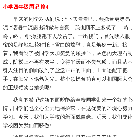
小学四年级周记 篇4
早来的同学对我们说：“下去看看吧，领操台更漂亮
呢!”话语中流露出骄傲与自豪。我也顾不上多想了，“咚，
咚，咚，咚”撒腿跑下去欣赏了。一出楼门，首先映入眼
帘的是绿地红花衬托下雪白的墙壁，真是焕然一新。接
着，我看到了被同学大加赞赏的领操台，灰色的大理石制
成，阶梯上不再有灰尘，变得平缓而不失气质，而且从不
引人注目的侧面改到了堂堂正正的正面，上面还配了把
手，在阳光下熠熠闪光。整个领操台简直可以和国际大会
的正规领奖台媲美呢!
我真的希望这新的面貌能给全校同学带来一个好的心
情，同学们也全心全力地保护它，在这优美的环境心努力
学习。今天，我们为学校的新面貌自豪。明天，我们要让
学校因为我们而骄傲!