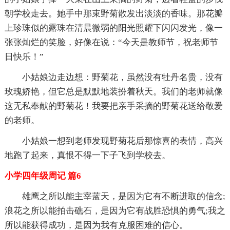
朝学校走去。她手中那束野菊散发出淡淡的香味。那花瓣
上珍珠似的露珠在清晨微弱的阳光照耀下闪闪发光，像一
张张灿烂的笑脸，好像在说：“今天是教师节，祝老师节
日快乐！”
小姑娘边走边想：野菊花，虽然没有牡丹名贵，没有
玫瑰娇艳，但它总是默默地装扮着秋天。我们的老师就像
这无私奉献的野菊花！我要把亲手采摘的野菊花送给敬爱
的老师。
小姑娘一想到老师发现野菊花后那惊喜的表情，高兴
地跑了起来，真恨不得一下子飞到学校去。
小学四年级周记 篇6
雄鹰之所以能主宰蓝天，是因为它有不断进取的信念;
浪花之所以能拍击礁石，是因为它有战胜恐惧的勇气;我之
所以能获得成功，是因为我有克服困难的信心。