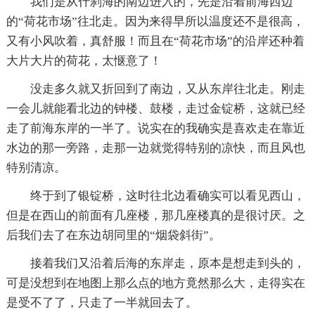
我们是从什刹海的南边进入的，先是沿着前海西边
的“荷花市场”往北走。因为来得早所以温度还不是很高，
又有小风吹着，真舒服！而且在“荷花市场”的沿岸还种着
大片大片的荷花，太惬意了！
没走多久就又折回到了南边，又从东岸往北走。刚走
一会儿就能看北边的钟楼、鼓楼，走过金锭桥，这就已经
走了前海东岸的一半了。说实在的我确实是喜欢走在靠近
水边的那一旁路，走那一边就觉得特别的凉快，而且风也
特别清凉。
终于到了银锭桥，这时往北边看确实可以看见西山，
但是在西山的前面有几座楼，那几座楼真的是很讨厌。之
后我们去了在东边胡同里的“烟袋斜街”。
接着我们又沿着后海的东岸走，原本是想走到头的，
可是没想到在地图上那么点的地方竟然那么大，走得实在
是受不了了，只走了一半就回去了。