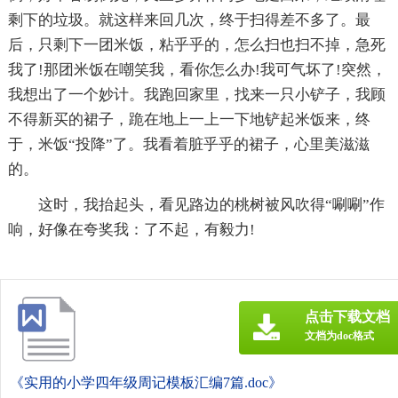
剩下的垃圾。就这样来回几次，终于扫得差不多了。最
后，只剩下一团米饭，粘乎乎的，怎么扫也扫不掉，急死
我了!那团米饭在嘲笑我，看你怎么办!我可气坏了!突然，
我想出了一个妙计。我跑回家里，找来一只小铲子，我顾
不得新买的裙子，跪在地上一上一下地铲起米饭来，终
于，米饭“投降”了。我看着脏乎乎的裙子，心里美滋滋
的。
这时，我抬起头，看见路边的桃树被风吹得“唰唰”作
响，好像在夸奖我：了不起，有毅力!
点击下载文档
文档为doc格式
《实用的小学四年级周记模板汇编7篇.doc》