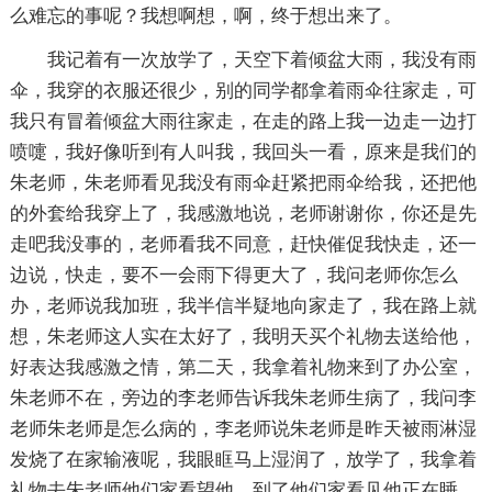
么难忘的事呢？我想啊想，啊，终于想出来了。
我记着有一次放学了，天空下着倾盆大雨，我没有雨
伞，我穿的衣服还很少，别的同学都拿着雨伞往家走，可
我只有冒着倾盆大雨往家走，在走的路上我一边走一边打
喷嚏，我好像听到有人叫我，我回头一看，原来是我们的
朱老师，朱老师看见我没有雨伞赶紧把雨伞给我，还把他
的外套给我穿上了，我感激地说，老师谢谢你，你还是先
走吧我没事的，老师看我不同意，赶快催促我快走，还一
边说，快走，要不一会雨下得更大了，我问老师你怎么
办，老师说我加班，我半信半疑地向家走了，我在路上就
想，朱老师这人实在太好了，我明天买个礼物去送给他，
好表达我感激之情，第二天，我拿着礼物来到了办公室，
朱老师不在，旁边的李老师告诉我朱老师生病了，我问李
老师朱老师是怎么病的，李老师说朱老师是昨天被雨淋湿
发烧了在家输液呢，我眼眶马上湿润了，放学了，我拿着
礼物去朱老师他们家看望他，到了他们家看见他正在睡