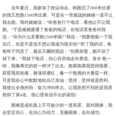
去年夏日，我参加了校运动会。刚跑完了800米比赛
的我又想跑1500米比赛。可是在一旁观战的姥姥一直不让
我去跑。我对姥姥说：“给爸爸打个电话，看他让不让我
跑。”于是姥姥拨通了爸爸的电话，在电话里爸爸对我
说：“你为什么非要跑1500米呢?”我说：“我要锻炼一下我
自己，你是不是也不想让我成为懦夫哇!”听了我的话，爸
爸终于同意了，最后又嘱咐我说：“别累坏喽，跑不动了
就下来。”我放下电话，信心百倍地走向赛道。发令 枪一
响，我像离弦的箭一样冲了出去。跑着跑着我觉得很累，
双臂甩得发痛，脸涨得通红，像一个熟透的大番茄一样。
可是我在心中默默地给自己加油：坚持，坚持就是胜利。
我使出全身的劲，奋力冲向终点。让我意想不到的是我竟
然得了第4名。我心里有说不出的喜悦!
困难是成长路上不可缺少的一道风景。面对困难，我
会坚定信心，化信心为动力，克服困难，走向成功。