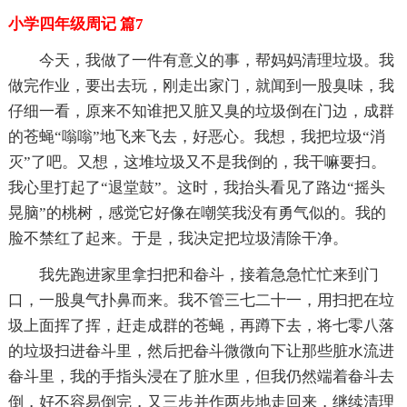
小学四年级周记 篇7
今天，我做了一件有意义的事，帮妈妈清理垃圾。我
做完作业，要出去玩，刚走出家门，就闻到一股臭味，我
仔细一看，原来不知谁把又脏又臭的垃圾倒在门边，成群
的苍蝇“嗡嗡”地飞来飞去，好恶心。我想，我把垃圾“消
灭”了吧。又想，这堆垃圾又不是我倒的，我干嘛要扫。
我心里打起了“退堂鼓”。这时，我抬头看见了路边“摇头
晃脑”的桃树，感觉它好像在嘲笑我没有勇气似的。我的
脸不禁红了起来。于是，我决定把垃圾清除干净。
我先跑进家里拿扫把和畚斗，接着急急忙忙来到门
口，一股臭气扑鼻而来。我不管三七二十一，用扫把在垃
圾上面挥了挥，赶走成群的苍蝇，再蹲下去，将七零八落
的垃圾扫进畚斗里，然后把畚斗微微向下让那些脏水流进
畚斗里，我的手指头浸在了脏水里，但我仍然端着畚斗去
倒，好不容易倒完，又三步并作两步地走回来，继续清理