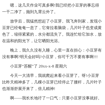
嗯，这几天作业可真多啊!我已经把小豆芽的事忘得
一干二净了，抛到九霄云外了。
放学后，我猛然想起了小豆芽。我飞奔到家，发现小
豆芽已经奄奄一息了，它耷拉着脑袋，几片叶子也变成黄
色了，缩得紧紧的，水分都流失了。我连忙给它加水，放
在温和的阳光下，让它晒阳光浴。
晚上，我久久没有入睡，心里一直在担心：小豆芽有
没有事啊?明天会好吗?小豆芽，你可千万不要有事啊!!!
小豆芽“苏醒”了 20xx-x-8 星期六
今天一大清早，我就爬起来看小豆芽了。呀!小豆芽
比昨天精神多了，几棵小豆芽已经停止了腰杆，几片叶子
也渐渐舒展开来了，倍儿精神!
啊——我长长地吁了一口气：只要小豆芽没事就好。