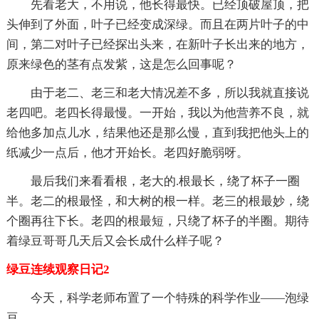
先看老大，不用说，他长得最快。已经顶破屋顶，把
头伸到了外面，叶子已经变成深绿。而且在两片叶子的中
间，第二对叶子已经探出头来，在新叶子长出来的地方，
原来绿色的茎有点发紫，这是怎么回事呢？
由于老二、老三和老大情况差不多，所以我就直接说
老四吧。老四长得最慢。一开始，我以为他营养不良，就
给他多加点儿水，结果他还是那么慢，直到我把他头上的
纸减少一点后，他才开始长。老四好脆弱呀。
最后我们来看看根，老大的.根最长，绕了杯子一圈
半。老二的根最怪，和大树的根一样。老三的根最妙，绕
个圈再往下长。老四的根最短，只绕了杯子的半圈。期待
着绿豆哥哥几天后又会长成什么样子呢？
绿豆连续观察日记2
今天，科学老师布置了一个特殊的科学作业——泡绿
豆。