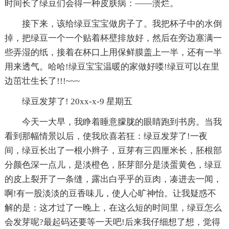
时间长了绿豆们会得一种皮肤病：——溃烂。
接下来，该给绿豆宝宝做房子了。我把杯子中的水倒
掉，把绿豆一个一个贴着杯壁排放好，然后在旁边塞满一
些弄湿的纸，接着在杯口上用保鲜膜盖上一半，还有一半
用来透气。哈哈!绿豆宝宝温暖的家做好喽!绿豆可以在里
边茁壮生长了!!!~~~
绿豆发芽了! 20xx-x-9 星期五
今天一大早，我睁着睡意朦胧的眼睛跑到书房。当我
看到那幅情景以后，使我欣喜若狂：绿豆发芽了!一夜
间，绿豆长出了一根小辫子，豆芽有三四厘米长，胚根部
分颜色深一点儿，是淡橙色，胚芽部分是淡蛋黄色，绿豆
的皮上裂开了一条缝，露出白乎乎的豆肉，凑进去一闻，
啊!有一股淡淡的豆香味儿，使人心旷神怡。让我疑惑不
解的是：这才过了一晚上，在这么短的时间里，绿豆怎么
会发芽呢?最起码还要等一天吧!后来我仔细想了想，觉得