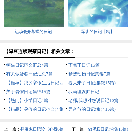
篇
运动会开幕式的日记
军训的日记【精】
【绿豆连续观察日记】相关文章：
笑猫日记范文汇总4篇
下雪了日记15篇
有关做蛋糕日记汇总7篇
精选动物日记集锦7篇
【推荐】我的寒假生活日记四
春天来了日记(集锦15篇)
篇
关于暑假日记集锦15篇
我当理发师日记
【热门】小学日记4篇
老师,我想对您说日记10篇
【精品】暑假的日记范文合集
元宵节的日记(集合15篇)
五篇
上一篇：
捣蛋鬼日记读书心得6篇
下一篇：
做蛋糕日记(合集15篇)