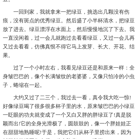
一回到家，我就拿来一把绿豆，挑选出几颗没有伤
痕，没有斑点的优秀绿豆。然后盛了小半杯清水，把绿豆
放了进去。绿豆漂浮在水面上，然后慢慢地沉了下去。我
一直没闲着，过一会儿就跑过去看看绿豆，又过一会儿再
又过去看看，仿佛真恨不得它马上发芽、长大、开花、结
果。
过了一个小时左右，我看见绿豆还是和原来一样：全
身皱巴巴的，像个长满皱纹的老婆婆，又像只怕冷的小虫
子，蜷缩在一起。
大约又过了二三个，我过去一看，真令我大吃一惊!
好像绿豆喝了很多很多杯子里的水，原来皱巴巴的小绿豆
一眨眼的功夫就变成了一个又白又胖的胖绿豆了!真是脱
颖而出!它的全身光滑极了，圆鼓鼓的，像一个胖娃娃正
在甜甜地熟睡呢!于是，我把它们从杯子里捞出来，因为