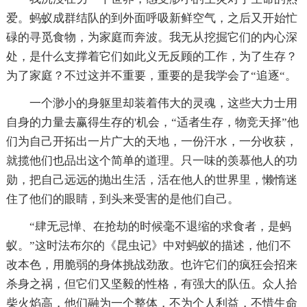
爱。蚂蚁成群结队的到外面呼吸新鲜空气，之后又开始忙
碌的寻觅食物，为家庭而奔波。我无从挖掘它们的内心深
处，是什么支撑着它们如此义无反顾的工作，为了生存？
为了家庭？不过这并不重要，重要的是我学会了“追逐“。
一个渺小的身躯里却装着伟大的灵魂，这些大力士用
自身的力量去赢得生存的'机会，“适者生存，物竞天择”他
们为自己开拓出一片广大的天地，一份汗水，一分收获，
就揽他们也品出这个简单的道理。只一味的羡慕他人的功
勋，把自己远远的抛出生活，活在他人的世界里，懒惰迷
住了他们的眼睛，到头来受害的是他们自己。
“肆无忌惮、在抢劫的时候毫不退缩的求食者，是蚂
蚁。”这时法布尔的《昆虫记》中对蚂蚁的描述，他们不
改本色，用脆弱的身体挑战劲敌。也许它们的疯狂会招来
杀身之祸，但它们又坚毅的性格，有强大的队伍。众人拾
柴火焰高，他们融为一个整体，不为个人利益，不惜生命