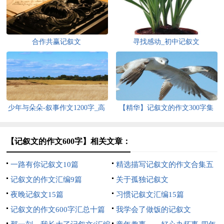
合作共赢记叙文
寻找感动_初中记叙文
少年与朵朵-叙事作文1200字_高
【精华】记叙文的作文300字集
一记叙文
合6篇
【记叙文的作文600字】相关文章：
一路有你记叙文10篇
精选描写记叙文的作文合集五
记叙文的作文汇编9篇
篇
关于孤独记叙文
夜晚记叙文15篇
习惯记叙文汇编15篇
记叙文的作文600字汇总十篇
我学会了做饭的记叙文