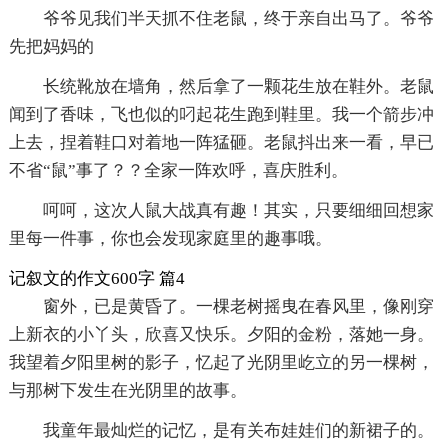
爷爷见我们半天抓不住老鼠，终于亲自出马了。爷爷
先把妈妈的
长统靴放在墙角，然后拿了一颗花生放在鞋外。老鼠
闻到了香味，飞也似的叼起花生跑到鞋里。我一个箭步冲
上去，捏着鞋口对着地一阵猛砸。老鼠抖出来一看，早已
不省“鼠”事了？？全家一阵欢呼，喜庆胜利。
呵呵，这次人鼠大战真有趣！其实，只要细细回想家
里每一件事，你也会发现家庭里的趣事哦。
记叙文的作文600字 篇4
窗外，已是黄昏了。一棵老树摇曳在春风里，像刚穿
上新衣的小丫头，欣喜又快乐。夕阳的金粉，落她一身。
我望着夕阳里树的影子，忆起了光阴里屹立的另一棵树，
与那树下发生在光阴里的故事。
我童年最灿烂的记忆，是有关布娃娃们的新裙子的。