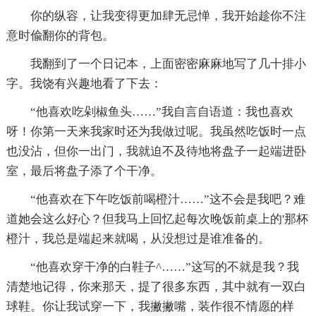
你的纵容，让我变得更加肆无忌惮，我开始趁你不注
意时偸翻你的背包。
我翻到了一个日记本，上面密密麻麻地写了几十排小
字。我饶有兴趣地看了下去：
“他喜欢吃剁椒鱼头……”我自言自语道：我也喜欢
呀！你第一天来我家时还为我做过呢。我虽然吃饭时一点
也没沾，但你一出门，我就迫不及待地将盘子一起端进卧
室，最后将盘子添了个干净。
“他喜欢在下午吃饭前喝橙汁……”这不会是我吧？难
道她会这么好心？但我马上回忆起每次晚饭前桌上的'那杯
橙汁，我总是端起来就喝，从没想过是谁准备的。
“他喜欢穿干净的白鞋子^……”这写的不就是我？我
清楚地记得，你来那天，提了很多东西，其中就有一双白
球鞋。你让我试穿一下，我撇撇嘴，装作很不情愿的样