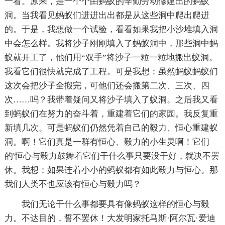
一看。原来，是一个个由蚂蚁的辛勤劳动修建出的蚂蚁
洞。当我看见蚂蚁们进进出出都是从这些洞中爬出爬进
的。于是，我想做一个试验，看看如果我把小沙堆填入洞
中会怎么样。我将沙子刚刚填入了蚂蚁洞中，那些洞中蚂
蚁就开工了，他们用“双手”将沙子一粒一粒地搬出蚁洞。
我看它们很快就完成了工程。可是我想：虽然蚂蚁蚂蚁们
这次会把沙子全搬完，可他们还会搬第二次、三次、四
次……吗？我带着疑问又将沙子填入了蚁洞。之后我又看
到蚂蚁们在努力的奋斗着，重建着它们的家园。我反复重
新填几次。可是蚂蚁们仍然凭着自己的毅力、恒心重建蚁
洞。啊！它们真是一群有恒心、毅力的小生灵啊！它们
的'恒心与毅力鼓舞着它们干什么事只要没干好，就决不罢
休。我想：如果连着小小的蚂蚁都有如此毅力与恒心。那
我们人类不也应该有恒心与毅力吗？
我们无论干什么事都要具有像蚂蚁这样的恒心与毅
力。不达目的，誓不罢休！大发明家托马斯·阿尔瓦·爱迪