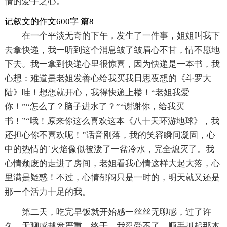
情的爱子之心。
记叙文的作文600字 篇8
在一个平淡无奇的下午，发生了一件事，姐姐叫我下
去拿快递，我一听到这个消息皱了皱眉心不甘，情不愿地
下去。我一拿到快递心里很惊喜，因为快递是一本书，我
心想：难道是老姐发善心给我买我日思夜想的《斗罗大
陆》哇！想想就开心，我得快递上楼！“老姐我爱
你！”“怎么了？脑子进水了？”“谢谢你，给我买
书！”“哦！原来你这么喜欢这本《八十天环游地球》，我
还担心你不喜欢呢！”话音刚落，我的笑容瞬间凝固，心
中的热情的`火焰像似被泼了一盆冷水，完全熄灭了。我
心情颓废的走进了房间，老姐看我心情这样大起大落，心
里满是疑惑！不过，心情郁闷只是一时的，明天就又还是
那一个活力十足的我。
第二天，吃完早饭就开始感一丝丝无聊感，过了许
久，无聊感越发严重，终于，我忍受不了，顺手抓起那本