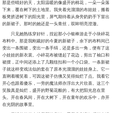
那是些晴好的天，太阳温暖的像盛开的棉花，一朵一朵落
下来，覆在树下的土地里。我夹着光溜溜的布娃娃，搬着
板凳挤进树下的阳光里，屏气期待着从身旁奶奶手下冒出
的新裙子。那时的她还是一头青丝，双眸明亮澄澈。
只见她熟练穿好针，捏起那小小银棒游走于小块碎花
布料中。那是我刚裁好的今夏的新裙子，余下的布料间已
变出一条围裙，变出一条手绢，还是多出一角，便有了这
小娃娃的新衣裳。小碎花布被缝起了花边，剪出了袖口和
裙摆，正中间还添上了几颗纽扣和一个小口袋。一条新裙
子就这样变戏法似的套在了原本光溜溜的娃娃身上。它一
直咧着嘴笑着，可因这裙子仿佛又笑得灿烂了点。我看它
开心也跟着傻乐，一旁的魔法师亦浮出大片欣喜。这三个
笑脸真是灿烂，盛开的野菊花般的，有大把阳光息在里
头。开在春风间，开在大树下，开在童年的欢乐中，亦开
在光阴的故事里。