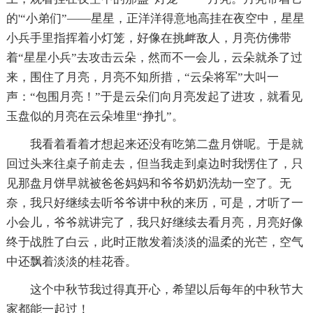
的'“小弟们”——星星，正洋洋得意地高挂在夜空中，星星
小兵手里指挥着小灯笼，好像在挑衅敌人，月亮仿佛带
着“星星小兵”去攻击云朵，然而不一会儿，云朵就杀了过
来，围住了月亮，月亮不知所措，“云朵将军”大叫一
声：“包围月亮！”于是云朵们向月亮发起了进攻，就看见
玉盘似的月亮在云朵堆里“挣扎”。
我看着看着才想起来还没有吃第二盘月饼呢。于是就
回过头来往桌子前走去，但当我走到桌边时我愣住了，只
见那盘月饼早就被爸爸妈妈和爷爷奶奶洗劫一空了。无
奈，我只好继续去听爷爷讲中秋的来历，可是，才听了一
小会儿，爷爷就讲完了，我只好继续去看月亮，月亮好像
终于战胜了白云，此时正散发着淡淡的温柔的光芒，空气
中还飘着淡淡的桂花香。
这个中秋节我过得真开心，希望以后每年的中秋节大
家都能一起过！