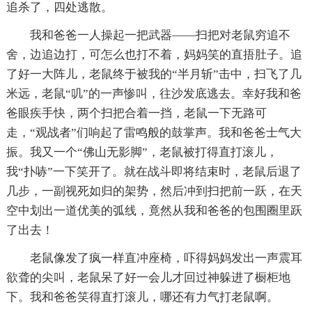
追杀了，四处逃散。
我和爸爸一人操起一把武器——扫把对老鼠穷追不
舍，边追边打，可怎么也打不着，妈妈笑的直捂肚子。追
了好一大阵儿，老鼠终于被我的“半月斩”击中，扫飞了几
米远，老鼠“叽”的一声惨叫，往沙发底逃去。幸好我和爸
爸眼疾手快，两个扫把合着一挡，老鼠一下无路可
走，“观战者”们响起了雷鸣般的鼓掌声。我和爸爸士气大
振。我又一个“佛山无影脚”，老鼠被打得直打滚儿，
我“扑哧”一下笑开了。就在战斗即将结束时，老鼠后退了
几步，一副视死如归的架势，然后冲到扫把前一跃，在天
空中划出一道优美的弧线，竟然从我和爸爸的包围圈里跃
了出去！
老鼠像发了疯一样直冲座椅，吓得妈妈发出一声震耳
欲聋的尖叫，老鼠呆了好一会儿才回过神躲进了橱柜地
下。我和爸爸笑得直打滚儿，哪还有力气打老鼠啊。