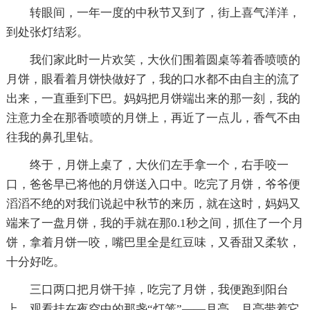
转眼间，一年一度的中秋节又到了，街上喜气洋洋，
到处张灯结彩。
我们家此时一片欢笑，大伙们围着圆桌等着香喷喷的
月饼，眼看着月饼快做好了，我的口水都不由自主的流了
出来，一直垂到下巴。妈妈把月饼端出来的那一刻，我的
注意力全在那香喷喷的月饼上，再近了一点儿，香气不由
往我的鼻孔里钻。
终于，月饼上桌了，大伙们左手拿一个，右手咬一
口，爸爸早已将他的月饼送入口中。吃完了月饼，爷爷便
滔滔不绝的对我们说起中秋节的来历，就在这时，妈妈又
端来了一盘月饼，我的手就在那0.1秒之间，抓住了一个月
饼，拿着月饼一咬，嘴巴里全是红豆味，又香甜又柔软，
十分好吃。
三口两口把月饼干掉，吃完了月饼，我便跑到阳台
上，观看挂在夜空中的那盏“灯笼”——月亮。月亮带着它