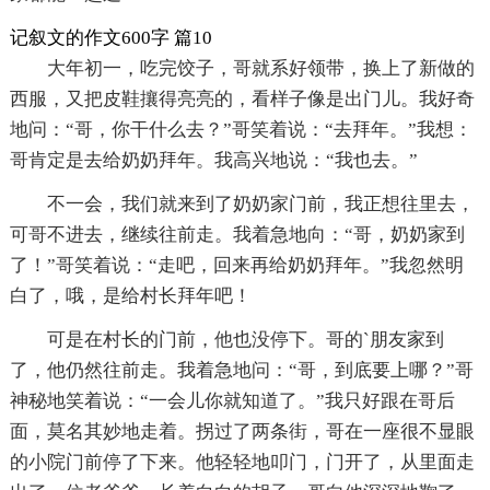
记叙文的作文600字 篇10
大年初一，吃完饺子，哥就系好领带，换上了新做的
西服，又把皮鞋攘得亮亮的，看样子像是出门儿。我好奇
地问：“哥，你干什么去？”哥笑着说：“去拜年。”我想：
哥肯定是去给奶奶拜年。我高兴地说：“我也去。”
不一会，我们就来到了奶奶家门前，我正想往里去，
可哥不进去，继续往前走。我着急地向：“哥，奶奶家到
了！”哥笑着说：“走吧，回来再给奶奶拜年。”我忽然明
白了，哦，是给村长拜年吧！
可是在村长的门前，他也没停下。哥的`朋友家到
了，他仍然往前走。我着急地问：“哥，到底要上哪？”哥
神秘地笑着说：“一会儿你就知道了。”我只好跟在哥后
面，莫名其妙地走着。拐过了两条街，哥在一座很不显眼
的小院门前停了下来。他轻轻地叩门，门开了，从里面走