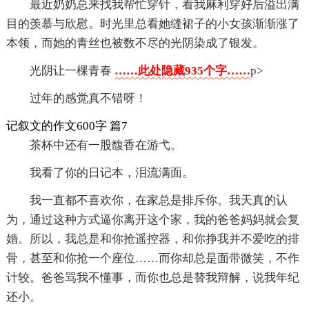
最近奶奶总来找我帮忙穿针，看我麻利穿好后溢出满
目的羡慕与欣慰。时光里总看她缝裙子的小女孩渐渐涨了
本领，而她的青丝也被数不尽的光阴染成了银发。
光阴让一棵青春
……此处隐藏935个字……
p>
过年的感觉真不错呀！
记叙文的作文600字 篇7
茶杯中还有一股馥香在游弋。
我看了你的日记本，泪流满面。
我一直都不喜欢你，在家总是排斥你。我天真的认
为，通过这种方式逼你离开这个家，我的爸爸妈妈就会复
婚。所以，我总是和你抢遥控器，和你挣我并不爱吃的排
骨，甚至和你抢一个座位……而你却总是面带微笑，不作
计较。爸爸骂我不懂事，而你也总是替我辩解，说我年纪
还小。