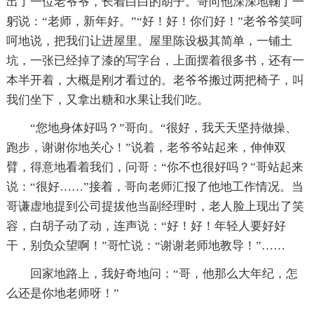
出了一位老爷爷，长着白白的胡子。哥向他深深地鞠了一
躬说：“老师，新年好。”“好！好！你们好！”老爷爷笑呵
呵地说，把我们让进屋里。屋里陈设极其简单，一铺土
坑，一张已经掉了漆的写字台，上面摆着很多书，还有一
本半开着，大概是刚才看过的。老爷爷搬过两把椅子，叫
我们坐下，又拿出糖和水果让我们吃。
“您地身体好吗？”哥向。“很好，我天天坚持做操、
跑步，谢谢你地关心！”说着，老爷爷站起来，伸伸双
臂，得意地看着我们，问哥：“你不也很好吗？”哥站起来
说：“很好……”接着，哥向老师汇报了他地工作情况。当
哥谦虚地提到公司提拔他当副经理时，老人脸上现出了笑
容，白胡子动了动，连声说：“好！好！年轻人要好好
干，别负众望啊！”哥忙说：“谢谢老师地教导！”……
回家地路上，我好奇地问：“哥，他那么大年纪，怎
么还是你地老师呀！”