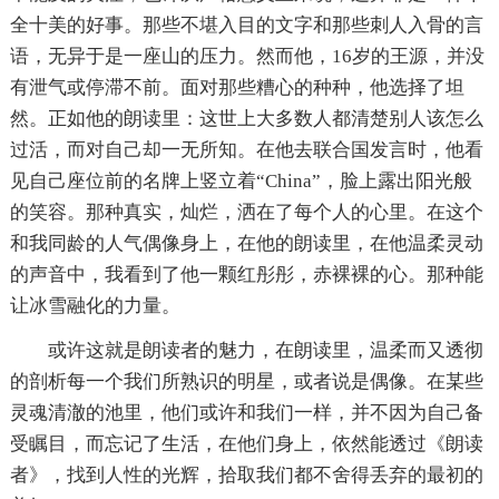
全十美的好事。那些不堪入目的文字和那些刺人入骨的言
语，无异于是一座山的压力。然而他，16岁的王源，并没
有泄气或停滞不前。面对那些糟心的种种，他选择了坦
然。正如他的朗读里：这世上大多数人都清楚别人该怎么
过活，而对自己却一无所知。在他去联合国发言时，他看
见自己座位前的名牌上竖立着“China”，脸上露出阳光般
的笑容。那种真实，灿烂，洒在了每个人的心里。在这个
和我同龄的人气偶像身上，在他的朗读里，在他温柔灵动
的声音中，我看到了他一颗红彤彤，赤裸裸的心。那种能
让冰雪融化的力量。
或许这就是朗读者的魅力，在朗读里，温柔而又透彻
的剖析每一个我们所熟识的明星，或者说是偶像。在某些
灵魂清澈的池里，他们或许和我们一样，并不因为自己备
受瞩目，而忘记了生活，在他们身上，依然能透过《朗读
者》，找到人性的光辉，拾取我们都不舍得丢弃的最初的