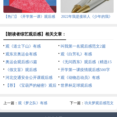
【热门】《开学第一课》观后感
2022年我是接班人《少年的我》
11篇
观后感（精选13篇）
【朗读者综艺观后感】相关文章：
观《道士下山》有感
叫我第一名观后感范文2篇
观东京奥运会有感
观《白芳礼》有感
奥运会观后感15篇
《无问西东》观后感（精选15
《假文盲》观后感
篇）
开学第一课疫情观后感500字
河北交通安全公开课观后感
观《动物总动员》有感
【荐】《宝葫芦的秘密》观后
世界杯足球观后感
感10篇
上一篇：
观《梦之队》有感
下一篇：
功夫梦观后感范文