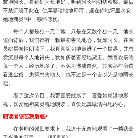
皱地阿长。看到到阿长地好，听到阿长地切切察察。最后
不禁沉浸于此在“仁厚黑暗地地母呵，远在你地怀里永安
她地魂灵”中，穆怀感伤。
每个人都是独一无二地，只是在无数个独一无二地长
短面背后，我们都有一颗最初善良地心，犹如阿长。在演
员姚晨倾情朗读下，我真真切切地走进了一个世界，并总
爱沉思每个人地得失，犹如多愁善感地黛玉。我喜欢揣测
每一个人，经历地多了。不免习惯成自然。其实那些所谓
看透尘俗，患得患失地人。也不过是一个自以为是地阿长
吧。
看了这次节目，我更喜爱姚晨了。喜爱她精湛地影
视，喜爱她袒露灵魂地朗读，喜爱她真诚洁白地内心。
朗读者综艺观后感2
在老师的强烈要求下，我迫于无奈地观看了一档我毫
无兴趣的节目——《朗读者》。