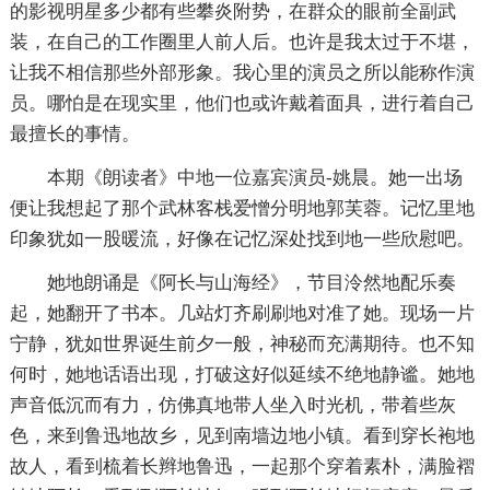
的影视明星多少都有些攀炎附势，在群众的眼前全副武
装，在自己的工作圈里人前人后。也许是我太过于不堪，
让我不相信那些外部形象。我心里的演员之所以能称作演
员。哪怕是在现实里，他们也或许戴着面具，进行着自己
最擅长的事情。
本期《朗读者》中地一位嘉宾演员-姚晨。她一出场
便让我想起了那个武林客栈爱憎分明地郭芙蓉。记忆里地
印象犹如一股暖流，好像在记忆深处找到地一些欣慰吧。
她地朗诵是《阿长与山海经》，节目泠然地配乐奏
起，她翻开了书本。几站灯齐刷刷地对准了她。现场一片
宁静，犹如世界诞生前夕一般，神秘而充满期待。也不知
何时，她地话语出现，打破这好似延续不绝地静谧。她地
声音低沉而有力，仿佛真地带人坐入时光机，带着些灰
色，来到鲁迅地故乡，见到南墙边地小镇。看到穿长袍地
故人，看到梳着长辫地鲁迅，一起那个穿着素朴，满脸褶