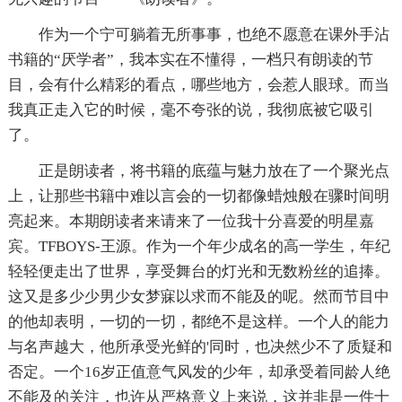
作为一个宁可躺着无所事事，也绝不愿意在课外手沾
书籍的“厌学者”，我本实在不懂得，一档只有朗读的节
目，会有什么精彩的看点，哪些地方，会惹人眼球。而当
我真正走入它的时候，毫不夸张的说，我彻底被它吸引
了。
正是朗读者，将书籍的底蕴与魅力放在了一个聚光点
上，让那些书籍中难以言会的一切都像蜡烛般在骤时间明
亮起来。本期朗读者来请来了一位我十分喜爱的明星嘉
宾。TFBOYS-王源。作为一个年少成名的高一学生，年纪
轻轻便走出了世界，享受舞台的灯光和无数粉丝的追捧。
这又是多少少男少女梦寐以求而不能及的呢。然而节目中
的他却表明，一切的一切，都绝不是这样。一个人的能力
与名声越大，他所承受光鲜的'同时，也决然少不了质疑和
否定。一个16岁正值意气风发的少年，却承受着同龄人绝
不能及的关注，也许从严格意义上来说，这并非是一件十