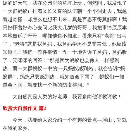
媚的好天气，我在公园里的草坪上玩，偶然间，我发现了
一大群蚂蚁正排着又长又直的队伍朝一个小洞走去，我越
看越奇怪，却怎么也想不出来，真是百思不得其解啊！我
只好怀着好奇心去问比我大几岁的哥哥，我把事情原原本
本地告诉了哥哥，哪知他也不知道。看来只有“老将”出马
了，“老将”就是我舅妈，我舅妈学历不是非常低，他应该
知道吧！我把一整件事情一五一十地告诉了舅妈，舅妈听
了，笑眯眯的回答：“那是因为蚂蚁也会像人一样感到
热，而一大群蚂蚁一中的'一只蚂蚁感到热，就会告诉”蚂
蚁群“，蚂蚁只要感到热，就知道会下雨了，蚂蚁们一知
道会下雨，就要找一个新的防潮得洞。”
大自然真是人类的好老师，我要多向他请教请教！
欣赏大自然作文 篇2
今天，我要给大家介绍一个有趣的景点—浮山，它就
在我的家乡。