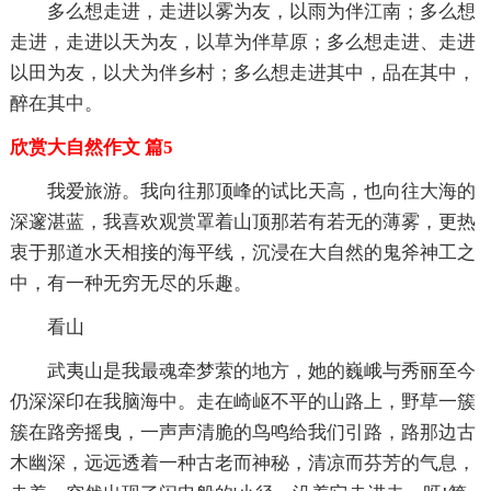
多么想走进，走进以雾为友，以雨为伴江南；多么想
走进，走进以天为友，以草为伴草原；多么想走进、走进
以田为友，以犬为伴乡村；多么想走进其中，品在其中，
醉在其中。
欣赏大自然作文 篇5
我爱旅游。我向往那顶峰的试比天高，也向往大海的
深邃湛蓝，我喜欢观赏罩着山顶那若有若无的薄雾，更热
衷于那道水天相接的海平线，沉浸在大自然的鬼斧神工之
中，有一种无穷无尽的乐趣。
看山
武夷山是我最魂牵梦萦的地方，她的巍峨与秀丽至今
仍深深印在我脑海中。走在崎岖不平的山路上，野草一簇
簇在路旁摇曳，一声声清脆的鸟鸣给我们引路，路那边古
木幽深，远远透着一种古老而神秘，清凉而芬芳的气息，