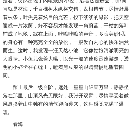
走着，突然出现了闪电般的'小径，沿着它走进去，呀!简
直就是林海，千百棵树木纵横交错，盘根错节，尽情舒展
着枝条，叶尖晃着炫目的光芒，投下淡淡的绿影，把天空
遮成一片浓荫，好不容易才能发现一角蔚蓝，干枯的落叶
铺成了地毯，踩在上面，咔嚓咔嚓的声音，多么美妙!我
的身心有一种完完全全的放松，一股发自内心的快乐油然
而生。这时，我发现一汪天然小池，它像姑娘清澈明亮的
大眼睛。小鱼儿张着大嘴，以光一般的速度迅速游走，透
明的小虾卡在石缝里，瞪着黑豆般的眼睛警惕地望着四
周。=
踏上最后一级台阶，远处一座座山绵亘万里，静静坐
落在那里，山顶风光无限好，我张开双臂，尽情享受着微
风裹挟着山中独有的清气迎面袭来，这种感觉充满了温
暖。
看海