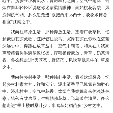
心中。漫步在小桥流水，青房翠瓦之间，空气中雨露，云
烟在向我轻轻诉说这你迷蒙柔情眼神，面如桃花容貌，风
流倜傥气韵。多么想走进“欲把西湖比西子，淡妆浓抹总
相宜”江南之中。
我向往草原生活，那种奔放生活。望着广袤草原，忆
起豪迈苍凉藏歌，狂野健壮骏马。宽厚苍凉已弥散在湛蓝
深远心中。奔跑在放草丛中，空气中朝霞，和风在向我高
声赞耀着你淋漓尽致张扬，挥鞭扬蹄豪放，青草，奶茶清
香。多么想走进“天苍苍，野茫茫，风吹草低见牛羊”草原
之中。
我向往乡村生活，那种纯朴生活。看着炊烟袅袅，忆
起乡村朴素大方，祥和安宁。泥土清香早已氤氲在陶醉心
中。漫步村中，空气中花香，炊烟向我娓娓道来你淡淡色
彩，错落有致房屋，生机勃勃花草，飞鸟破空清灵。多么
想走进“蚕上楼时桑叶少，水鸣车处稻苗多”乡村之中。