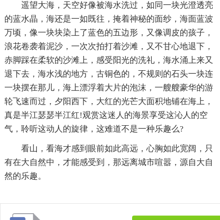
遥望大海，天空好像被海水洗过，如同一块光澄透亮
的蓝水晶，海还是一如既往，掩着神秘的面纱，海面蓝波
万顷，像一块块染上了蓝色的五边形，又像调皮的孩子，
浪花卷袭着泥沙，一次次拍打着沙滩，又不甘心地退下，
赤脚踩在柔软的沙滩上，感受阳光的洗礼，海水涌上来又
退下去，海水浅的地方，古铜色的，不规则的石头一块连
一块摆在那儿，海上漂浮着大片的泡沫，一艘艘豪华的游
轮飞速而过，夕阳西下，大红的光芒大面积地铺在海上，
真是半江瑟瑟半江红!观赏这迷人的海景享受这沁人的空
气，聆听这动人的旋律，这难道不是一种乐趣么?
看山，看海才感到眼前如此高远，心胸如此宽阔，只
有在大自然中，才能感受到，那远离城市喧嚣，源自大自
然的乐趣。