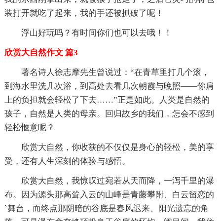
装打开就吃了起来，我的手还被抓破了呢！
浮山好玩吗？有时间你们也可以去哦！！
欣赏大自然作文 篇3
著名诗人徐志摩先生曾说过：“在青草里打几个滚，
到海水里洗几次浴，到高处去看几次朝霞与晚照——你肩
上的负担就会轻松了下去……”正是如此。人类是自然的
孩子，自然是人类的母亲。回归故乡的我们，怎会不感到
轻松惬意呢？
欣赏大自然，你收获的不仅仅是身心的轻松，美的享
受，还有人生深刻的体验与感悟。
欣赏大自然，我惊叹过宛若从天而降，一泻千里的瀑
布。因为源头那高耸入云的山峰是青藤攀附、白云留恋的
`舞台，而终点那阴暗的谷底是春风迟来、阳光遗忘的角