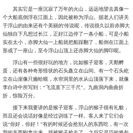
其实它是一座沉寂了万年的火山，远远地望去真像一
个大船底倒浮在江面上，因此被称为浮山。据老人们讲关
于浮山的由来还有个美丽的'传说呢，传说很久以前赤脚大
仙独自下凡想过长江，正好江边停了一条小船，可是小船
实在太小，赤脚大仙一上船就把船踩翻了，船倒在江面上
形成了一座山，至今浮山山顶上还赤脚大仙的脚印呢。
浮山有一些很好玩的地方，比如猴子迎客，天鹅孵
蛋，还有各种奇形怪状的石头矗立在山间。有一个石头屹
立在山崖像只癞蛤蟆，水帘洞里的水从山顶落下来，就像
李白诗中所写到：“飞流直下三千尺”。九曲洞内曲曲折
折，惊险万分。
接下来我要讲的是猴子迎客，浮山的猴子很有礼貌，
而且还会说话好像是经过训练了一样。客人来了它们会
说“你好，你好！”有的时候还会抢别人的东西吃，有一次
我的东西刚拿出来，就被猴子抢走了，之后它灵巧的将包