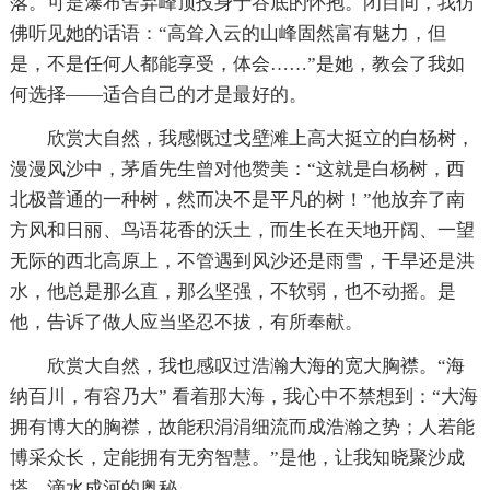
落。可是瀑布舍弃峰顶投身于谷底的怀抱。闭目间，我仿
佛听见她的话语：“高耸入云的山峰固然富有魅力，但
是，不是任何人都能享受，体会……”是她，教会了我如
何选择——适合自己的才是最好的。
欣赏大自然，我感慨过戈壁滩上高大挺立的白杨树，
漫漫风沙中，茅盾先生曾对他赞美：“这就是白杨树，西
北极普通的一种树，然而决不是平凡的树！”他放弃了南
方风和日丽、鸟语花香的沃土，而生长在天地开阔、一望
无际的西北高原上，不管遇到风沙还是雨雪，干旱还是洪
水，他总是那么直，那么坚强，不软弱，也不动摇。是
他，告诉了做人应当坚忍不拔，有所奉献。
欣赏大自然，我也感叹过浩瀚大海的宽大胸襟。“海
纳百川，有容乃大” 看着那大海，我心中不禁想到：“大海
拥有博大的胸襟，故能积涓涓细流而成浩瀚之势；人若能
博采众长，定能拥有无穷智慧。”是他，让我知晓聚沙成
塔、滴水成河的奥秘。