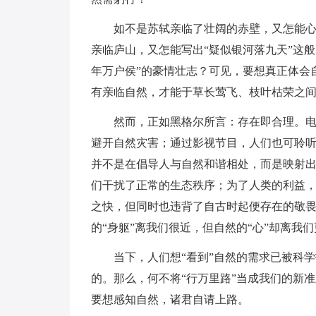
如不是苏轼亲临了壮阔的赤壁，又怎能心
亲临庐山，又怎能写出“疑似银河落九天”这
年万户侯”的豪情壮志？可见，要想真正体会
有亲临自然，才能于草长莺飞、枝叶枯荣之
然而，正如黑格尔所言：存在即合理。
避开自然灾害；通过影视节目，人们也可聆
并不是在倡导人与自然和谐相处，而是映射
们干扰了正常的生态秩序；为了人类的利益
之快，但同时也违背了自古时起便存在的敬畏
的“身躯”离我们很近，但自然的“心”却离我
当下，人们想“看到”自然的需求已被科
的。那么，何不将“行万里路”当成我们的新
要想感知自然，诸君自请上路。