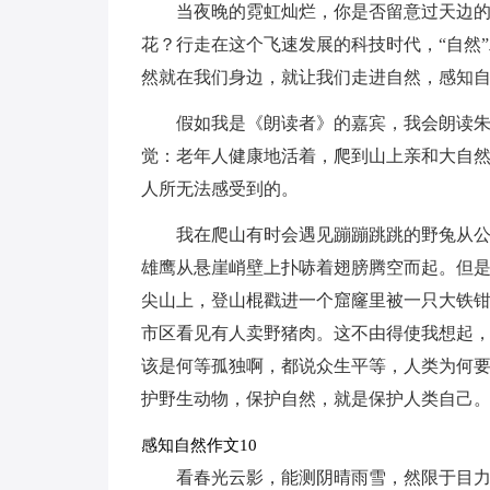
当夜晚的霓虹灿烂，你是否留意过天边
花？行走在这个飞速发展的科技时代，“自然
然就在我们身边，就让我们走进自然，感知
假如我是《朗读者》的嘉宾，我会朗读
觉：老年人健康地活着，爬到山上亲和大自
人所无法感受到的。
我在爬山有时会遇见蹦蹦跳跳的野兔从
雄鹰从悬崖峭壁上扑哧着翅膀腾空而起。但
尖山上，登山棍戳进一个窟窿里被一只大铁
市区看见有人卖野猪肉。这不由得使我想起
该是何等孤独啊，都说众生平等，人类为何
护野生动物，保护自然，就是保护人类自己
感知自然作文10
看春光云影，能测阴晴雨雪，然限于目