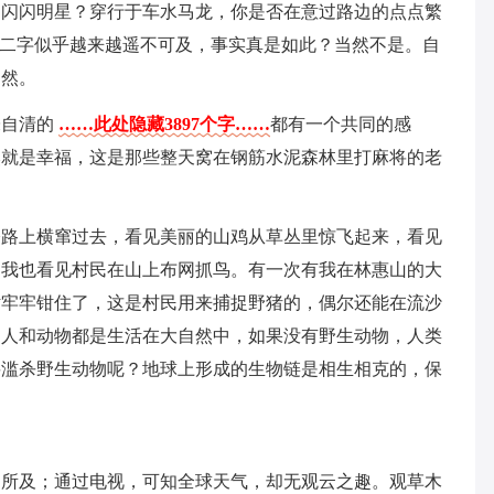
的闪闪明星？穿行于车水马龙，你是否在意过路边的点点繁
”二字似乎越来越遥不可及，事实真是如此？当然不是。自
自然。
朱自清的
……此处隐藏3897个字……
都有一个共同的感
然就是幸福，这是那些整天窝在钢筋水泥森林里打麻将的老
公路上横窜过去，看见美丽的山鸡从草丛里惊飞起来，看见
是我也看见村民在山上布网抓鸟。有一次有我在林惠山的大
钳牢牢钳住了，这是村民用来捕捉野猪的，偶尔还能在流沙
，人和动物都是生活在大自然中，如果没有野生动物，人类
要滥杀野生动物呢？地球上形成的生物链是相生相克的，保
。
力所及；通过电视，可知全球天气，却无观云之趣。观草木