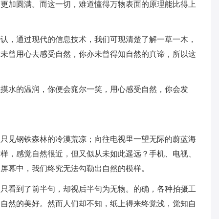
命更加圆满。而这一切，难道懂得万物表面的原理能比得上
否认，通过现代的信息技术，我们可现清楚了解一草一木，
你未曾用心去感受自然，你亦未曾得知自然的真谛，所以这
融摸水的温润，你便会窕尔一笑，用心感受自然，你会发
却只见钢铁森林的冷漠荒凉；向往电视里一望无际的蔚蓝海
这样，感觉自然很近，但又似从未如此遥远？手机、电视、
的屏幕中，我们终究无法勾勒出自然的模样。
们只看到了前半句，却视后半句为无物。的确，各种拍摄工
知自然的美好。然而人们却不知，纸上得来终觉浅，觉知自