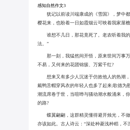
感知自然作文3
犹记以前读川端康成的《雪国》，梦中
樱花来，也盼着一日如霞烟云可映着我家屋
谁想不几日，那花竟死了。老农听着我的
法。”
那一刻，我猛然间开悟，原来世间万事
不易，又何来的花团锦簇、万紫千红?
想来又有多少人沉迷于仿效他人的热潮，
戴鸭舌帽穿风衣的年轻人也多了起来;歌德为
潮流席卷于世，当喧哗与骚动潮水般涌来，
的路?
蝶翼翩翩，这群精灵懂得避开烛光，不
亦该如此。古人诗云：“深处种菱浅种稻，不