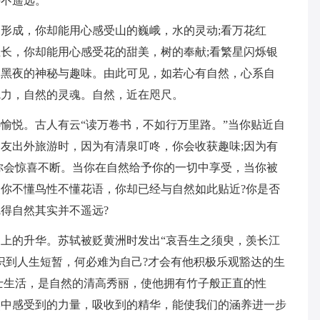
并不遥远。
形成，你却能用心感受山的巍峨，水的灵动;看万花红
长，你却能用心感受花的甜美，树的奉献;看繁星闪烁银
受黑夜的神秘与趣味。由此可见，如若心有自然，心系自
魅力，自然的灵魂。自然，近在咫尺。
愉悦。古人有云“读万卷书，不如行万里路。”当你贴近自
友出外旅游时，因为有清泉叮咚，你会收获趣味;因为有
你会惊喜不断。当你在自然给予你的一切中享受，当你被
你不懂鸟性不懂花语，你却已经与自然如此贴近?你是否
得自然其实并不遥远?
上的升华。苏轼被贬黄洲时发出“哀吾生之须臾，羡长江
识到人生短暂，何必难为自己?才会有他积极乐观豁达的生
士生活，是自然的清高秀丽，使他拥有竹子般正直的性
然中感受到的力量，吸收到的精华，能使我们的涵养进一步