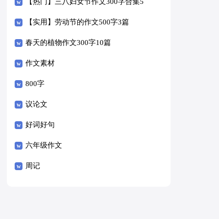
【热门】三八妇女节作文300字合集5
篇
【实用】劳动节的作文500字3篇
春天的植物作文300字10篇
作文素材
800字
议论文
好词好句
六年级作文
周记