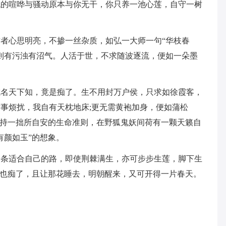
代的喧哗与骚动原本与你无干，你只养一池心莲，自守一树
者心思明亮，不掺一丝杂质，如弘一大师一句“华枝春
则有污浊有沼气。人活于世，不求随波逐流，便如一朵墨
成名天下知，竟是痴了。生不用封万户侯，只求如徐霞客，
事烦扰，我自有天枕地床;更无需黄袍加身，便如蒲松
秉持一拙所自安的生命准则，在野狐鬼妖间荷有一颗天籁自
有颜如玉”的想象。
一条适合自己的路，即使荆棘满生，亦可步步生莲，脚下生
这也痴了，且让那花睡去，明朝醒来，又可开得一片春天。