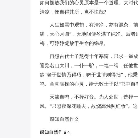
如何摆放我们的心灵原本是一个道理。大时
清凉，便自得其所，岂不快哉?
人生如雪中观鹤，有清净，亦有混杂。前
满，天心月圆”，天地间便盈满了纯净。后者
梅，可静静绽放于生命的绢帛。
再想古代士子熬得十年寒窗，只求一举
遍览名山大川，一仆一驴，一笔一绢，任他世
龄“老于世情乃得巧，昧于世情则得拙”，他
鸣、童真满掬的心灵，给无数士子以“书中自
天籁自鸣，不择好音。为人处世，选择
风。“只恐夜深花睡去，故烧高烛照红妆”。
感知自然作文
感知自然作文4