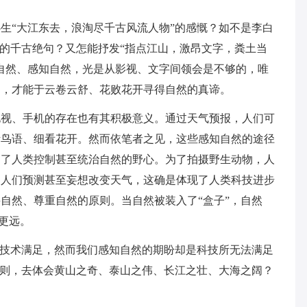
生“大江东去，浪淘尽千古风流人物”的感慨？如不是李白
般的千古绝句？又怎能抒发“指点江山，激昂文字，粪土当
自然、感知自然，光是从影视、文字间领会是不够的，唯
间，才能于云卷云舒、花败花开寻得自然的真谛。
电视、手机的存在也有其积极意义。通过天气预报，人们可
听鸟语、细看花开。然而依笔者之见，这些感知自然的途径
出了人类控制甚至统治自然的野心。为了拍摄野生动物，人
，人们预测甚至妄想改变天气，这确是体现了人类科技进步
自然、尊重自然的原则。当自然被装入了“盒子”，自然
们更远。
学技术满足，然而我们感知自然的期盼却是科技所无法满足
准则，去体会黄山之奇、泰山之伟、长江之壮、大海之阔？