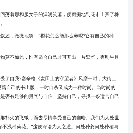
都回荡着那和服女子的温润笑靥，便痴痴地到花市上买了株
檐。
叙述，微微地笑：“樱花怎么能那么养呢?它有自己的种
万物莫不如此，惟有适合自己才可开出一片繁华，否则生且
丢了自我?塞辛格《麦田上的守望者》风靡一时，大街上
慰藉自己的书出版，一时自杀又成为一种时尚。当时尚的
你是否有足够的勇气与自信，坚持自己，寻找一条适合自己
做那扑火的飞蛾，而去尽情享受自己的幽暗。我们为人处世
深不浅种荷花。”这便深谙为人之道。何处种菱何处种稻与