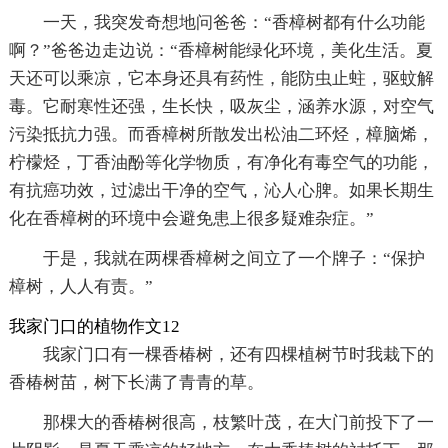
一天，我突发奇想地问爸爸：“香樟树都有什么功能
啊？”爸爸边走边说：“香樟树能绿化环境，美化生活。夏
天还可以乘凉，它本身还具有药性，能防虫止蛀，驱蚊解
毒。它耐寒性还强，生长快，吸灰尘，涵养水源，对空气
污染抵抗力强。而香樟树所散发出松油二环烃，樟脑烯，
柠檬烃，丁香油酚等化学物质，有净化有毒空气的功能，
有抗癌功效，过滤出干净的空气，沁人心脾。如果长期生
化在香樟树的环境中会避免患上很多疑难杂症。”
于是，我就在两棵香樟树之间立了一个牌子：“保护
樟树，人人有责。”
我家门口的植物作文12
我家门口有一棵香椿树，还有四棵植树节时我栽下的
香椿树苗，树下长满了青青的草。
那棵大的香椿树很高，枝繁叶茂，在大门前投下了一