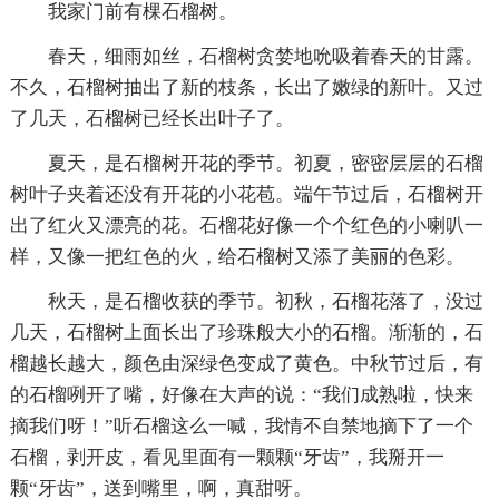
我家门前有棵石榴树。
春天，细雨如丝，石榴树贪婪地吮吸着春天的甘露。
不久，石榴树抽出了新的枝条，长出了嫩绿的新叶。又过
了几天，石榴树已经长出叶子了。
夏天，是石榴树开花的季节。初夏，密密层层的石榴
树叶子夹着还没有开花的小花苞。端午节过后，石榴树开
出了红火又漂亮的花。石榴花好像一个个红色的小喇叭一
样，又像一把红色的火，给石榴树又添了美丽的色彩。
秋天，是石榴收获的季节。初秋，石榴花落了，没过
几天，石榴树上面长出了珍珠般大小的石榴。渐渐的，石
榴越长越大，颜色由深绿色变成了黄色。中秋节过后，有
的石榴咧开了嘴，好像在大声的说：“我们成熟啦，快来
摘我们呀！”听石榴这么一喊，我情不自禁地摘下了一个
石榴，剥开皮，看见里面有一颗颗“牙齿”，我掰开一
颗“牙齿”，送到嘴里，啊，真甜呀。