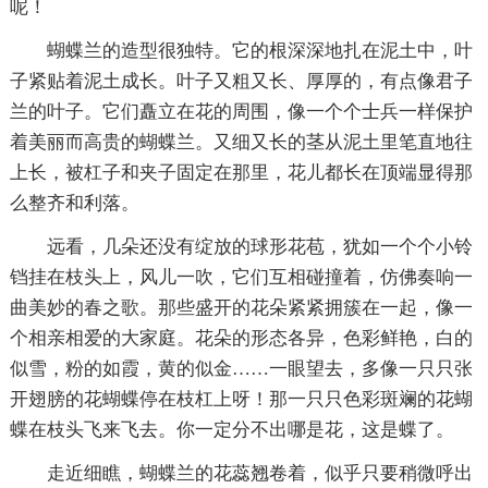
呢！
蝴蝶兰的造型很独特。它的根深深地扎在泥土中，叶
子紧贴着泥土成长。叶子又粗又长、厚厚的，有点像君子
兰的叶子。它们矗立在花的周围，像一个个士兵一样保护
着美丽而高贵的蝴蝶兰。又细又长的茎从泥土里笔直地往
上长，被杠子和夹子固定在那里，花儿都长在顶端显得那
么整齐和利落。
远看，几朵还没有绽放的球形花苞，犹如一个个小铃
铛挂在枝头上，风儿一吹，它们互相碰撞着，仿佛奏响一
曲美妙的春之歌。那些盛开的花朵紧紧拥簇在一起，像一
个相亲相爱的大家庭。花朵的形态各异，色彩鲜艳，白的
似雪，粉的如霞，黄的似金……一眼望去，多像一只只张
开翅膀的花蝴蝶停在枝杠上呀！那一只只色彩斑斓的花蝴
蝶在枝头飞来飞去。你一定分不出哪是花，这是蝶了。
走近细瞧，蝴蝶兰的花蕊翘卷着，似乎只要稍微呼出