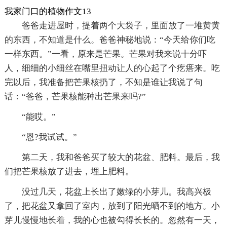
我家门口的植物作文13
爸爸走进屋时，提着两个大袋子，里面放了一堆黄黄
的东西，不知道是什么。爸爸神秘地说：“今天给你们吃
一样东西。”一看，原来是芒果。芒果对我来说十分吓
人，细细的小细丝在嘴里扭动让人的心起了个疙瘩来。吃
完以后，我准备把芒果核扔了，不知是谁让我说了句
话：“爸爸，芒果核能种出芒果来吗?”
“能哎。”
“恩?我试试。”
第二天，我和爸爸买了较大的花盆、肥料。最后，我
们把芒果核放了进去，埋上肥料。
没过几天，花盆上长出了嫩绿的小芽儿。我高兴极
了，把花盆又拿回了室内，放到了阳光晒不到的地方。小
芽儿慢慢地长着，我的心也被勾得长长的。忽然有一天，