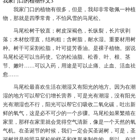
我家门口的植物作文3
我家门口的植物有很多，但是，我却非常敬佩一种植
物，那就是四季常青，不怕风雪的马尾松。
马尾松树干较直；树皮深褐色，长纵裂，长片状剥
落；木材纹理直，结构粗；含树脂，耐水湿。重要材用树
种。树干可采割松脂，叶可提芳香油。是裸子植物。据说
马尾松还可以当药使。它的松油脂、松香、叶、根、茎
节、嫩叶……可以入药，用途是可以止痛、止血、活血祛
愈……
马尾松最喜欢生活在潮湿又有阳光的地方。因为在潮
湿的地方可以帮它们增长营养，可是光有潮湿，没有阳光
光有潮湿也不行，阳光可以帮它们吸收二氧化碳，吐出新
鲜的氧气，这是必不可少的一个步骤。马尾松如果繁殖在
家里，那样在家里就会觉得空气清新，像是一个天然的氧
气机。在圣诞节的时候，我们一定会买圣诞树，可是，圣
诞树就是按照马尾松的样子和体形来制作的，所以，在过