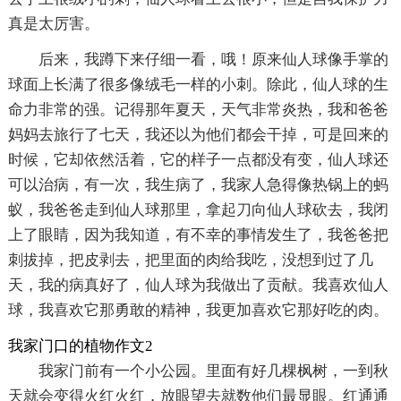
真是太厉害。
后来，我蹲下来仔细一看，哦！原来仙人球像手掌的
球面上长满了很多像绒毛一样的小刺。除此，仙人球的生
命力非常的强。记得那年夏天，天气非常炎热，我和爸爸
妈妈去旅行了七天，我还以为他们都会干掉，可是回来的
时候，它却依然活着，它的样子一点都没有变，仙人球还
可以治病，有一次，我生病了，我家人急得像热锅上的蚂
蚁，我爸爸走到仙人球那里，拿起刀向仙人球砍去，我闭
上了眼睛，因为我知道，有不幸的事情发生了，我爸爸把
刺拔掉，把皮剥去，把里面的肉给我吃，没想到过了几
天，我的病真好了，仙人球为我做出了贡献。我喜欢仙人
球，我喜欢它那勇敢的精神，我更加喜欢它那好吃的肉。
我家门口的植物作文2
我家门前有一个小公园。里面有好几棵枫树，一到秋
天就会变得火红火红，放眼望去就数他们最显眼。红通通