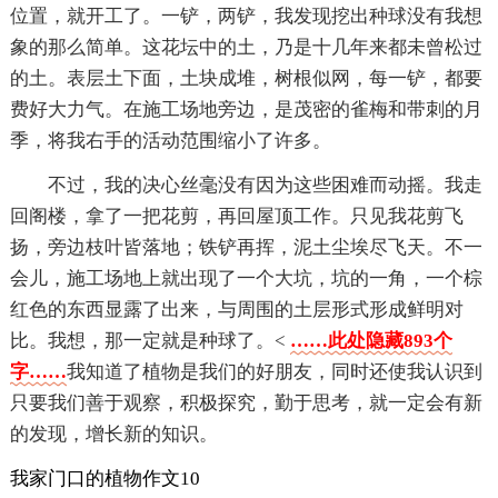
位置，就开工了。一铲，两铲，我发现挖出种球没有我想
象的那么简单。这花坛中的土，乃是十几年来都未曾松过
的土。表层土下面，土块成堆，树根似网，每一铲，都要
费好大力气。在施工场地旁边，是茂密的雀梅和带刺的月
季，将我右手的活动范围缩小了许多。
不过，我的决心丝毫没有因为这些困难而动摇。我走
回阁楼，拿了一把花剪，再回屋顶工作。只见我花剪飞
扬，旁边枝叶皆落地；铁铲再挥，泥土尘埃尽飞天。不一
会儿，施工场地上就出现了一个大坑，坑的一角，一个棕
红色的东西显露了出来，与周围的土层形式形成鲜明对
比。我想，那一定就是种球了。<
……此处隐藏893个
字……
我知道了植物是我们的好朋友，同时还使我认识到
只要我们善于观察，积极探究，勤于思考，就一定会有新
的发现，增长新的知识。
我家门口的植物作文10