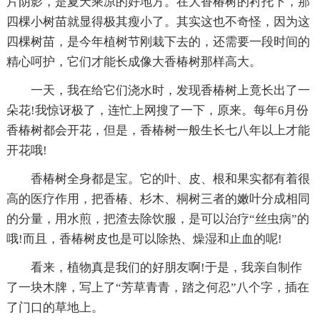
片阴影，是夏天乘凉的好地方。在大香椿树的衬托下，那
四棵小树苗就显得极其瘦小了。其实这也不奇怪，因为这
四棵树苗，是今年植树节刚栽下去的，还需要一段时间的
精心呵护，它们才能长成像大香椿树那样高大。
一天，我在给它们浇水时，发现香椿树上竟长出了一
朵花!我惊讶极了，连忙上网搜了一下，原来。每年6月份
香椿树都会开花，但是，香椿树一般生长七八年以上才能
开花哦!
香椿树全身都是宝。它的叶、皮、根和果实都有着很
高的医疗作用，把香椿、杉木、桐树三者的嫩叶分成相同
的分量，用水煎，把渣去除饮服，是可以治疗“丝虫病”的
哦!而且，香椿树皮也是可以除热、燥湿和止血的呢!
看来，植物真是我们的好朋友啊!于是，我亲自制作
了一块木牌，写上了“芳草青青，踏之何忍”八个字，插在
了门口的草地上。