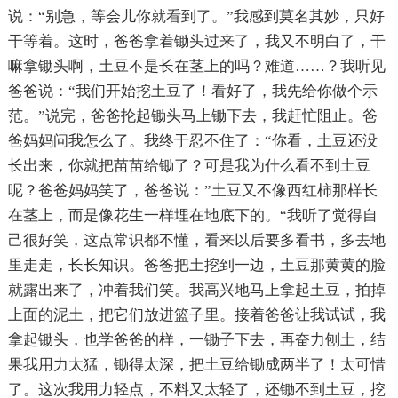
说：“别急，等会儿你就看到了。”我感到莫名其妙，只好
干等着。这时，爸爸拿着锄头过来了，我又不明白了，干
嘛拿锄头啊，土豆不是长在茎上的吗？难道……？我听见
爸爸说：“我们开始挖土豆了！看好了，我先给你做个示
范。”说完，爸爸抡起锄头马上锄下去，我赶忙阻止。爸
爸妈妈问我怎么了。我终于忍不住了：“你看，土豆还没
长出来，你就把苗苗给锄了？可是我为什么看不到土豆
呢？爸爸妈妈笑了，爸爸说：”土豆又不像西红柿那样长
在茎上，而是像花生一样埋在地底下的。“我听了觉得自
己很好笑，这点常识都不懂，看来以后要多看书，多去地
里走走，长长知识。爸爸把土挖到一边，土豆那黄黄的脸
就露出来了，冲着我们笑。我高兴地马上拿起土豆，拍掉
上面的泥土，把它们放进篮子里。接着爸爸让我试试，我
拿起锄头，也学爸爸的样，一锄子下去，再奋力刨土，结
果我用力太猛，锄得太深，把土豆给锄成两半了！太可惜
了。这次我用力轻点，不料又太轻了，还锄不到土豆，挖