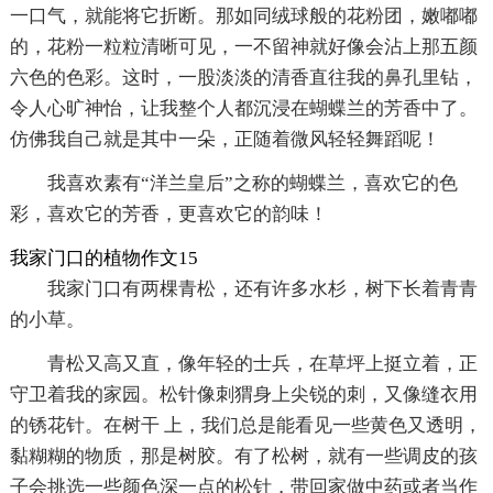
一口气，就能将它折断。那如同绒球般的花粉团，嫩嘟嘟
的，花粉一粒粒清晰可见，一不留神就好像会沾上那五颜
六色的色彩。这时，一股淡淡的清香直往我的鼻孔里钻，
令人心旷神怡，让我整个人都沉浸在蝴蝶兰的芳香中了。
仿佛我自己就是其中一朵，正随着微风轻轻舞蹈呢！
我喜欢素有“洋兰皇后”之称的蝴蝶兰，喜欢它的色
彩，喜欢它的芳香，更喜欢它的韵味！
我家门口的植物作文15
我家门口有两棵青松，还有许多水杉，树下长着青青
的小草。
青松又高又直，像年轻的士兵，在草坪上挺立着，正
守卫着我的家园。松针像刺猬身上尖锐的刺，又像缝衣用
的锈花针。在树干 上，我们总是能看见一些黄色又透明，
黏糊糊的物质，那是树胶。有了松树，就有一些调皮的孩
子会挑选一些颜色深一点的松针，带回家做中药或者当作