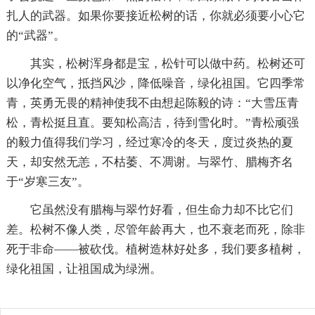
扎人的武器。如果你要接近松树的话，你就必须要小心它
的“武器”。
其实，松树浑身都是宝，松针可以做中药。松树还可
以净化空气，抵挡风沙，降低噪音，绿化祖国。它四季常
青，英勇无畏的精神使我不由想起陈毅的诗：“大雪压青
松，青松挺且直。要知松高洁，待到雪化时。”青松顽强
的毅力值得我们学习，经过寒冷的冬天，度过炎热的夏
天，却安然无恙，不枯萎、不凋谢。与翠竹、腊梅齐名
于“岁寒三友”。
它虽然没有腊梅与翠竹好看，但生命力却不比它们
差。松树不像人类，尽管年龄再大，也不衰老而死，除非
死于非命——被砍伐。植树造林好处多，我们要多植树，
绿化祖国，让祖国成为绿洲。