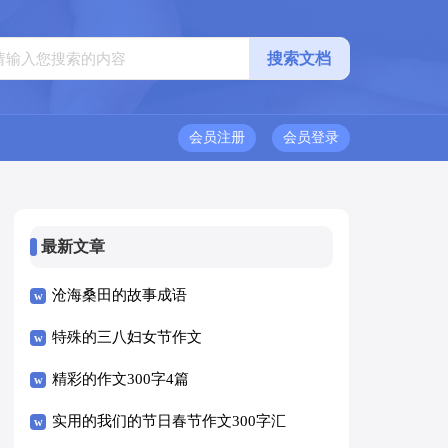
会员注册
会员登录
最新文章
沧海桑田的故事成语
特殊的三八妇女节作文
精彩的作文300字4篇
实用的我们的节日春节作文300字汇