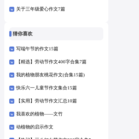
关于三年级爱心作文7篇
猜你喜欢
写端午节的作文15篇
【精选】劳动节作文400字合集7篇
我的植物朋友桃花作文(合集15篇)
快乐六一儿童节作文集合15篇
【实用】劳动节作文汇总10篇
我喜欢的植物——文竹
动植物的启示作文