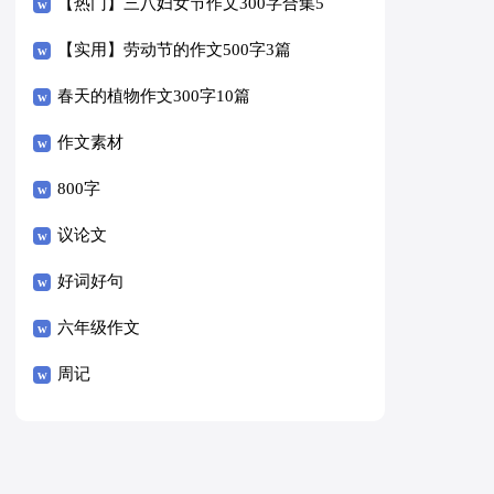
【热门】三八妇女节作文300字合集5
篇
【实用】劳动节的作文500字3篇
春天的植物作文300字10篇
作文素材
800字
议论文
好词好句
六年级作文
周记