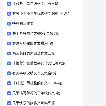
编十篇
【必备】二年级作文汇总六篇
有关小学小学生优秀作文300字汇总7
篇
抉择初三作文
关于坚持的作文600字合集5篇
游热带植物园作文通用4篇
精选美好的大自然作文三篇
【推荐】童话故事的作文汇编六篇
有关事物说明文作文集合8篇
【精选】写植物的作文600字4篇
关于描写荷花的三年级作文3篇
关于快乐的猫作文锦集五篇