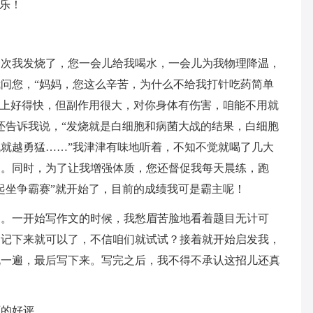
快乐！
一次我发烧了，您一会儿给我喝水，一会儿为我物理降温，
问您，“妈妈，您这么辛苦，为什么不给我打针吃药简单
面上好得快，但副作用很大，对你身体有伤害，咱能不用就
还告诉我说，“发烧就是白细胞和病菌大战的结果，白细胞
就越勇猛……”我津津有味地听着，不知不觉就喝了几大
了。同时，为了让我增强体质，您还督促我每天晨练，跑
起坐争霸赛”就开始了，目前的成绩我可是霸主呢！
习。一开始写作文的时候，我愁眉苦脸地看着题目无计可
的记下来就可以了，不信咱们就试试？接着就开始启发我，
说一遍，最后写下来。写完之后，我不得不承认这招儿还真
师的好评。