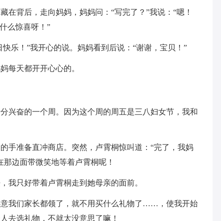
藏在背后，走向妈妈，妈妈问：“写完了？”我说：“嗯！
什么惊喜呀！”
日快乐！”我开心的说。妈妈看到后说：“谢谢，宝贝！”
妈妈每天都开开心心的。
十分兴奋的一个周。因为这个周的周五是三八妇女节，我和
的手准备直冲商店。突然，卢霄桐惊叫道：“完了，我妈
在那边面带微笑地等着卢霄桐呢！
法，我只好带着卢霄桐走到她母亲的面前。
心意我们家长都领了，就不用买什么礼物了……，使我开始
个人去选礼物，不就太没意思了嘛！