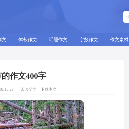
作文
体裁作文
话题作文
字数作文
作文素材
的作文400字
8:15:29
阅读全文
下载本文