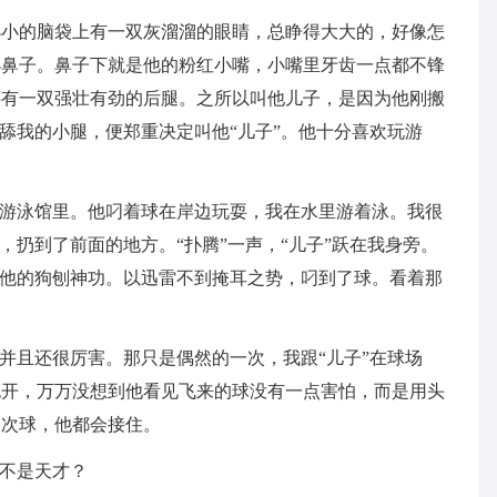
小小的脑袋上有一双灰溜溜的眼睛，总睁得大大的，好像怎
小鼻子。鼻子下就是他的粉红小嘴，小嘴里牙齿一点都不锋
还有一双强壮有劲的后腿。之所以叫他儿子，是因为他刚搬
来舔我的小腿，便郑重决定叫他“儿子”。他十分喜欢玩游
在游泳馆里。他叼着球在岸边玩耍，我在水里游着泳。我很
，扔到了前面的地方。“扑腾”一声，“儿子”跃在我身旁。
了他的狗刨神功。以迅雷不到掩耳之势，叼到了球。看着那
，并且还很厉害。那只是偶然的一次，我跟“儿子”在球场
跑开，万万没想到他看见飞来的球没有一点害怕，而是用头
一次球，他都会接住。
是不是天才？