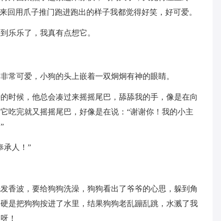
它来回用爪子推门跑进跑出的样子我都觉得好笑，好可爱。
不到乐乐了，我真有点想它。
，非常可爱，小狗的头上嵌着一双炯炯有神的眼睛。
去的时候，他总会凑过来摇摇尾巴，舔舔我的手，像是在向
它吃完就又摇摇尾巴，好像是在说：“谢谢你！我的小主
”
奉承人！”
洗发香波，要给狗狗洗澡，狗狗看出了爷爷的心思，躲到角
，硬是把狗狗按进了水里，结果狗狗老乱蹦乱跳，水溅了我
的呀！