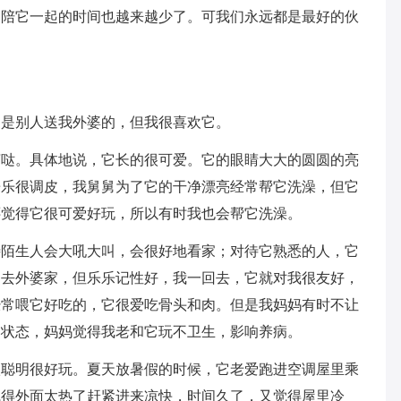
，陪它一起的时间也越来越少了。可我们永远都是最好的伙
它是别人送我外婆的，但我很喜欢它。
萌哒。具体地说，它长的很可爱。它的眼睛大大的圆圆的亮
乐乐很调皮，我舅舅为了它的干净漂亮经常帮它洗澡，但它
还觉得它很可爱好玩，所以有时我也会帮它洗澡。
待陌生人会大吼大叫，会很好地看家；对待它熟悉的人，它
常去外婆家，但乐乐记性好，我一回去，它就对我很友好，
经常喂它好吃的，它很爱吃骨头和肉。但是我妈妈有时不让
的状态，妈妈觉得我老和它玩不卫生，影响养病。
很聪明很好玩。夏天放暑假的时候，它老爱跑进空调屋里乘
觉得外面太热了赶紧进来凉快，时间久了，又觉得屋里冷