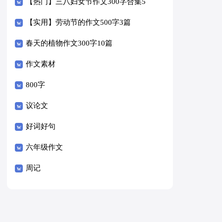
【热门】三八妇女节作文300字合集5
篇
【实用】劳动节的作文500字3篇
春天的植物作文300字10篇
作文素材
800字
议论文
好词好句
六年级作文
周记