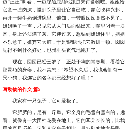
边“汪汪”叫着，一边屁颠屁颠地跑过来讨食物吃。姐姐给
它拿一些肉沫，撒到院子里让它自己吃，趁它吃得兴起，
再开一罐牛奶倒进碗里。谁知，一转眼囡囡竟然不见了。
姐姐唤了一声，只见它从大门后面钻出来，嘴里叼着一块
肉，身上还沾满了灰。它迎过来，想钻到姐姐怀里，姐姐
不乐意了，嫌弃它太脏，于是狠狠地把它教训一顿。囡囡
见得不到什么好处，也就垂头丧气地跑开了。
现在，囡囡已经三岁了，正处于狗的青春期。看着它
那灵巧的身姿，我不禁想：“希望不久后，我也会拥有一
只小狗，我连它的名字都已经想好了哩！”
写动物的作文 篇5
我家有一只兔子，它可爱极了。
它肥肥的，足有十斤重。它全身的毛雪白雪白的，远
看，就像有一大团棉花丢在地上。它的耳朵长长的，比我
用的直尺还长。它和其它兔子相比，最特别的地方是眼