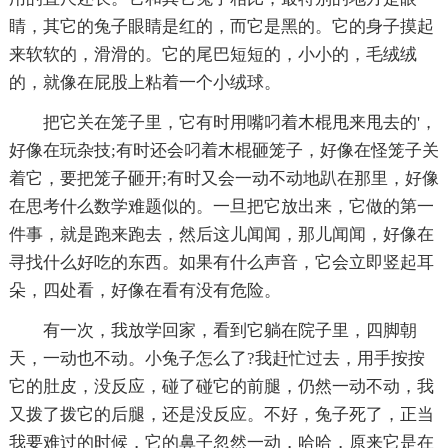
睛，其它的兔子眼睛是红的，而它是黑的。它的身子摸起
来软软的，滑滑的。它的尾巴短短的，小小的，毛绒绒
的，就像在屁股上粘着一个小绒球。
把它关在笼子里，它有时用嘴叼着木棍甩来甩去的'，
好像在玩杂技;有时还会叼着木棍砸笼子，好像在怪笼子关
着它，要把笼子砸开;有时又会一动不动地趴在那里，好像
在思考什么数学难题似的。一旦把它放出来，它做的第一
件事，就是跑来跑去，然后这儿闻闻，那儿闻闻，好像在
寻找什么好吃的东西。如果有什么声音，它会立即竖起耳
朵，四处看，好像在看有没有危险。
有一次，我放学回家，看到它躺在院子里，四脚朝
天，一动也不动。小兔子怎么了?我赶忙过去，用手按按
它的肚皮，没反应，碰了碰它的前腿，仍然一动不动，我
又拨了拨它的后腿，还是没反应。不好，兔子死了，正当
我要难过的时候，它的鼻子忽然一动，哈哈，原来它是在