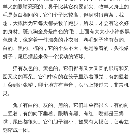
羊犬的眼睛亮亮的，鼻子比其它狗要都尖。牧羊犬身上的
毛是黄白相间的，它们个子比较高，但身材很苗条，我
想，大概因为它每天都要牧羊跑步，所以，才会有这么好
的身材。斑点狗全身是白色的'毛，上面有大大小小许多黑
色斑块，像穿着一件漂亮的花衣服。卷毛狮子狗有黄的、
白的、黑的、棕的，它的个头不大，毛是卷着的，头很像
狮子，尾巴摆起来像一个滚动的绒球。
猫有灰色的、黄色的。它们都有又大又圆的眼睛和又
圆又尖的耳朵。它们中有的在笼子里趴着睡觉，有的竖着
耳朵到处张望，哪个地方有声音，头马上转过去，非常机
灵。
兔子有白的、灰的、黑的。它们耳朵都很长，有的向
上竖着，有的向下垂着。眼睛有黑、有红，嘴都是三瓣
嘴，尾巴都很短。它们胆子很小，如果有人摸它，它会立
刻缩成一团。