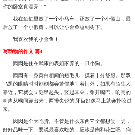
你的卧室真漂亮！”
我在鱼缸里放了一个小马车，还放了一个小假山，最
后放了一个小假树，可以让小金鱼睡到树下。
我喜欢我的小金鱼！
写动物的作文 篇4
囡囡是住在武康的表姐家养的一只小狗。
囡囡有一身黄白相间的短毛儿，摸着十分舒服。那双
乌黑的眼睛时时刻刻都会警惕地盯着门外，如果有陌生人
靠近，它就会立刻昂起头，竖起耳朵，张开嘴巴，响亮的
叫声从喉间蹦出来，两排尖锐的'牙齿好像马上就会扑咬过
来。
囡囡是个大吃货。不管是什么东西它全都想尝一尝，
好好品味一下。要说最喜欢吃的，应该是肉和花生吧！狗