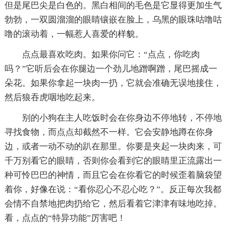
但是尾巴尖是白色的。黑白相间的毛色是它显得更加生气
勃勃，一双圆溜溜的眼睛镶嵌在脸上，乌黑的眼珠咕噜咕
噜的滚动着，一幅惹人喜爱的样貌。
点点最喜欢吃肉。如果你问它：“点点，你吃肉
吗？”它听后会在你腿边一个劲儿地蹭啊蹭，尾巴摇成一
朵花。如果你拿起一块肉一扔，它就会准确无误地接住，
然后狼吞虎咽地吃起来。
别的小狗在主人吃饭时会在你身边不停地转，不停地
寻找食物，而点点却截然不一样。它会安静地蹲在你身
边，或者一动不动的趴在那里。你要是夹起一块肉来，可
千万别看它的眼睛，否则你会看到它的眼睛里正流露出一
种可怜巴巴的神情，而且它会在你看它的时候歪着脑袋望
着你，好像在说：“看你忍心不忍心吃？”。反正每次我都
会情不自禁地把肉扔给它，然后看着它津津有味地吃掉。
看，点点的“特异功能”厉害吧！