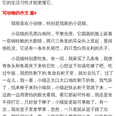
它的生活习性才能更懂它。
写动物的作文 篇8
我很喜欢小动物，特别是我家的小花猫。
小花猫的毛黑白相间，平整光滑。它圆圆的脸上嵌着
一双铜铃般的大眼睛，两只三角形的耳朵向上竖起，显得
很机灵。它还有一条长长尾巴，四只雪白而尖利的爪子。
小花猫特别爱吃鱼。有一回，我家买了几条鱼，我便
将鱼头和鱼尾夹下来给它吃，心想这下你该吃够了吧。吃
过午饭，我把吃剩下的.鱼放在柜子里，就出去玩了。过了
一会儿，我一看，小猫正大口大口地吃剩下的鱼。我气坏
了，找来棒子来到小猫前，小猫赶快从柜子里跳下来，一
边跑一边用害怕的眼光看我。看它那副可怜相，我还是舍
不得打它，只好放下棒子；小猫捉老鼠可勇敢了。有一
次，我在篮子里拿苹果，忽然，一只老鼠从篮子跳了出