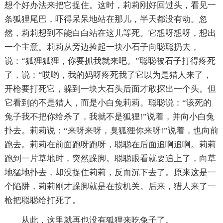
想个好办法来把它捉住。这时，莉莉刚好回过头，看见一
条狐狸尾巴，吓得呆呆地站在那儿，半天都没有动。忽
然，莉莉想到不能白白站在这儿等死。它想呀想呀，想出
一个主意。莉莉从旁边捡起一块小石子向聪聪扔去，
说：“狐狸狐狸，你要抓我就来吧。”聪聪被石子打得疼死
了，说：“哎哟，我的妈呀疼死我了它以为是猎人来了，
开枪要打死它，躲到一块大石头后面才敢探出一个头。但
它看到的不是猎人，而是小白兔莉莉。聪聪说：“该死的
兔子我不把你给杀了，我就不是狐狸!”说着，并向小白兔
扑去。莉莉说：“来呀来呀，臭狐狸你来呀!”说着，也向前
跑去。莉莉在前面跑呀跑呀，聪聪在后面追啊追啊。莉莉
跑到一片草地时，突然跺脚。聪聪眼看就要追上了，向草
地猛地扑去，却没捉住莉莉，反而沉下去了。原来这是一
个陷阱，莉莉刚才跺脚就是在按机关。后来，猎人来了一
枪把聪聪给打死了。
从此，这里就再也没有狐狸来吃兔子了。