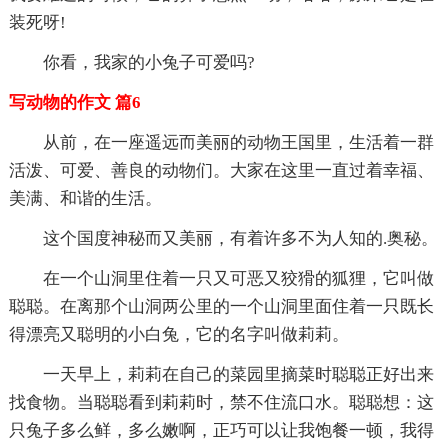
装死呀!
你看，我家的小兔子可爱吗?
写动物的作文 篇6
从前，在一座遥远而美丽的动物王国里，生活着一群
活泼、可爱、善良的动物们。大家在这里一直过着幸福、
美满、和谐的生活。
这个国度神秘而又美丽，有着许多不为人知的.奥秘。
在一个山洞里住着一只又可恶又狡猾的狐狸，它叫做
聪聪。在离那个山洞两公里的一个山洞里面住着一只既长
得漂亮又聪明的小白兔，它的名字叫做莉莉。
一天早上，莉莉在自己的菜园里摘菜时聪聪正好出来
找食物。当聪聪看到莉莉时，禁不住流口水。聪聪想：这
只兔子多么鲜，多么嫩啊，正巧可以让我饱餐一顿，我得