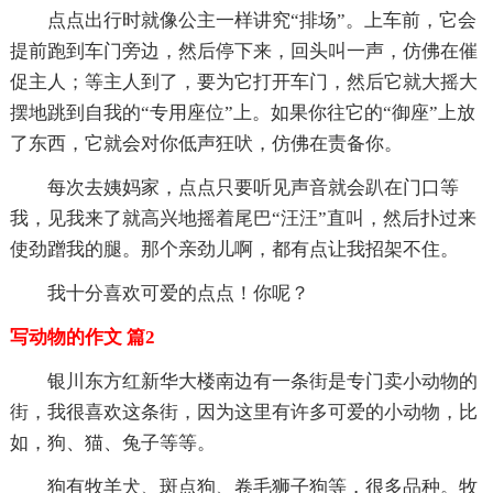
点点出行时就像公主一样讲究“排场”。上车前，它会
提前跑到车门旁边，然后停下来，回头叫一声，仿佛在催
促主人；等主人到了，要为它打开车门，然后它就大摇大
摆地跳到自我的“专用座位”上。如果你往它的“御座”上放
了东西，它就会对你低声狂吠，仿佛在责备你。
每次去姨妈家，点点只要听见声音就会趴在门口等
我，见我来了就高兴地摇着尾巴“汪汪”直叫，然后扑过来
使劲蹭我的腿。那个亲劲儿啊，都有点让我招架不住。
我十分喜欢可爱的点点！你呢？
写动物的作文 篇2
银川东方红新华大楼南边有一条街是专门卖小动物的
街，我很喜欢这条街，因为这里有许多可爱的小动物，比
如，狗、猫、兔子等等。
狗有牧羊犬、斑点狗、卷毛狮子狗等，很多品种。牧