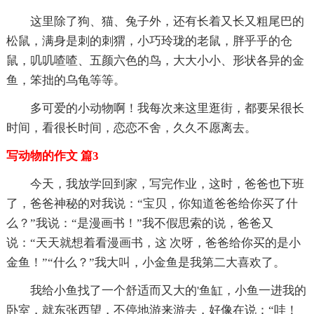
这里除了狗、猫、兔子外，还有长着又长又粗尾巴的
松鼠，满身是刺的刺猬，小巧玲珑的老鼠，胖乎乎的仓
鼠，叽叽喳喳、五颜六色的鸟，大大小小、形状各异的金
鱼，笨拙的乌龟等等。
多可爱的小动物啊！我每次来这里逛街，都要呆很长
时间，看很长时间，恋恋不舍，久久不愿离去。
写动物的作文 篇3
今天，我放学回到家，写完作业，这时，爸爸也下班
了，爸爸神秘的对我说：“宝贝，你知道爸爸给你买了什
么？”我说：“是漫画书！”我不假思索的说，爸爸又
说：“天天就想着看漫画书，这 次呀，爸爸给你买的是小
金鱼！”“什么？”我大叫，小金鱼是我第二大喜欢了。
我给小鱼找了一个舒适而又大的'鱼缸，小鱼一进我的
卧室，就东张西望，不停地游来游去，好像在说：“哇！