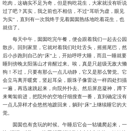
吃肉，这确实不足为奇，但是狗吃花生，大家就没有听说
过了吧？其实，我之前也不相信，不过“耳听为虚，眼见
为实”，直到有一次我终于见着囡囡熟练地吃着花生，也
就信了。
每天中午，囡囡吃完午餐，便会跟着我们一起去公园
散步。回到家里，它就对着我们吐吐舌头，摇摇尾巴，然
后小步跑到自己的“床”上，开始呼呼大睡，而且一睡就要
睡到傍晚太阳落山才肯醒过来。唉，真是只超级无敌大懒
狗！不过，只要有那么一点儿动静，它又是那么警觉。它
会立马离开暖窝，竖起耳朵，眼珠子像雷达一样四处扫描
一遍，再迅速跳起来，向院外扑去。然后屏息凝神，蹲下
来匍匐前进，把院外的空地仔细搜查一番，直到确定没有
一点儿异样才会悠然地踱回来，躺到“床”上继续睡它的大
觉。
囡囡也有贪玩的时候。午睡后它会一轱辘爬起来，一