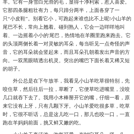
羊。它有一身雪白光滑的毛，显得干净利索，惹人喜爱。
它那四条腿粗壮有力，每只蹄分两半，上面各穿了一
只“小皮鞋”。别看它小，可跑起来谁也比不上呢!小山羊的
尾巴不长，常向上翘着。碰到熟人，它会一边咩咩地叫
着、一边摇着小小的'尾巴，热情地在羊圈里跑来跑去。它
的头顶两侧长着一对灵敏的耳朵，每当听见一点奇怪的声
音，它的耳朵就会竖起来，而且耳朵孔朝着发出声音的方
向。一双黑眼睛透出机灵。突出的嘴巴下面长着又稀又短
的胡子。
外公总是在下午放羊，我看见小山羊吃草很特别，先
咬住草，然后往后一拉，草断了，它便草吃进嘴里，没咬
几口就吞下去了。我用小木棒掰开它的嘴，仔细一看，原
来它没有上牙，只有几颗下牙。小山羊爱吃很多草，吃草
时，它很不听话，总是这儿吃一口，那儿也咬一口，一直
跑在羊妈妈前面，挑又鲜又嫩的吃。