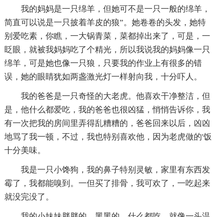
我的妈妈是一只绵羊，但她可不是一只一般的绵羊，
简直可以说是一只披着羊皮的狼”。她卷卷的头发，她特
别爱吃素，你瞧，一大锅青菜，菜都掉出来了，可是，一
眨眼，就被我妈妈吃了个精光，所以我说我的妈妈像一只
绵羊，可是她也像一只狼，只要我的作业上有很多的错
误，她的眼睛犹如两盏激光灯一样射向我，十分吓人。
我的爸爸是一只奇怪的大老虎。他喜欢干净整洁，但
是，他什么都爱吃，我的爸爸也很凶猛，悄悄告诉你，我
有一次把我的房间里弄得乱糟糟的，爸爸回来以后，凶凶
地骂了我一顿，不过，我也特别喜欢他，因为老虎做的'饭
十分美味。
我是一只小馋狗，我的鼻子特别灵敏，家里有东西发
霉了，我都能嗅到。一但买了排骨，我可欢了，一吃起来
就没完没了。
我的小妹妹胖胖的，黑黑的，什么都吃，就像一头温