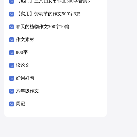
【热门】三八妇女节作文300字合集5
篇
【实用】劳动节的作文500字3篇
春天的植物作文300字10篇
作文素材
800字
议论文
好词好句
六年级作文
周记