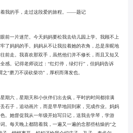
牵着我的手，走过这段爱的旅程。——题记
，眼前一片迷茫。今天妈妈要松我去幼儿园上学。我顾不上
抓牢了妈妈的手。妈妈从不让我拉着她的衣角，总是亲昵地
直往前走。我喜欢那双手，虽然他们并不修长，而且又短又
全感。记得老师说过：“红灯停，绿灯行”，但妈妈告诉
正所谓之“磨刀不误砍柴功”，厚积而薄发也。
了星期六，星期天和小伙伴们出去疯，平时的时间都排满
，丢石子，追动画片，而是早早地回到家，完成作业。妈妈
出色。她督促我从一年级开始写日记，送我去学琴，学游
词。每天晚上都陪着我，一遍又一遍的念那些枯燥的“之