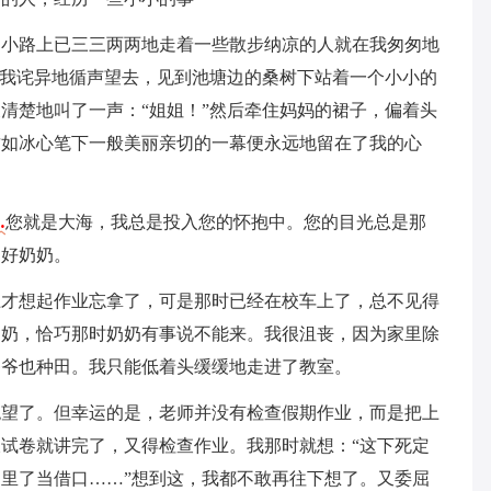
，小路上已三三两两地走着一些散步纳凉的人就在我匆匆地
”我诧异地循声望去，见到池塘边的桑树下站着一个小小的
清楚地叫了一声：“姐姐！”然后牵住妈妈的裙子，偏着头
这如冰心笔下一般美丽亲切的一幕便永远地留在了我的心
…
您就是大海，我总是投入您的怀抱中。您的目光总是那
的好奶奶。
上才想起作业忘拿了，可是那时已经在校车上了，总不见得
奶奶，恰巧那时奶奶有事说不能来。我很沮丧，因为家里除
爷爷也种田。我只能低着头缓缓地走进了教室。
绝望了。但幸运的是，老师并没有检查假期作业，而是把上
试卷就讲完了，又得检查作业。我那时就想：“这下死定
里了当借口……”想到这，我都不敢再往下想了。又委屈