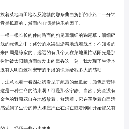
紧挨着菜地与田地以及池塘的那条曲曲折折的小路二十分钟
足音是孤寂的，然而内心满是快乐的因子。
过一根一根长长的伸向路面的狗尾草细细的狗尾草，细细碎
浅浅的绿色之中；路旁的水渠里潺潺地流着浅水；不知名的
起来四周是静寂的，远远的有几个人在菜地里忙活阳光是那
的树叶被太阳晒热而散发出的馨香这一刻，我发现了生活本
，没有人明白这种安宁的平淡的快乐给我多大的感动
子，注意地看一看四处我看见了疏落的丝瓜藤，颜色是安详
，这是一种生命的结束啊！可是那么宁静、自然，完全没有
的金色的野菊花自在地怒放着，鲜活着，它在享受着自己活
我感受到了生命的博大和庄严正在消亡或者刚刚开始那又有
少的人，经历一些小小的事