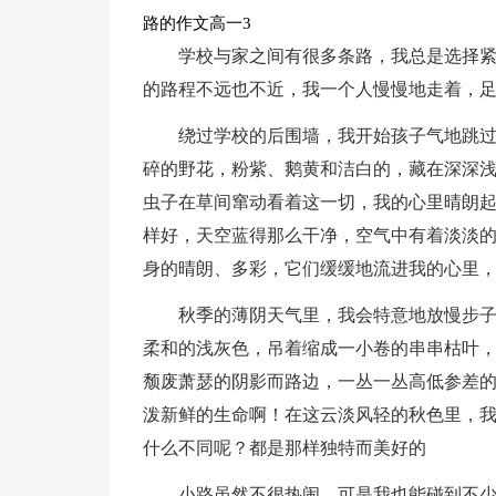
路的作文高一3
学校与家之间有很多条路，我总是选择
的路程不远也不近，我一个人慢慢地走着，
绕过学校的后围墙，我开始孩子气地跳
碎的野花，粉紫、鹅黄和洁白的，藏在深深
虫子在草间窜动看着这一切，我的心里晴朗
样好，天空蓝得那么干净，空气中有着淡淡
身的晴朗、多彩，它们缓缓地流进我的心里
秋季的薄阴天气里，我会特意地放慢步
柔和的浅灰色，吊着缩成一小卷的串串枯叶
颓废萧瑟的阴影而路边，一丛一丛高低参差
泼新鲜的生命啊！在这云淡风轻的秋色里，
什么不同呢？都是那样独特而美好的
小路虽然不很热闹，可是我也能碰到不