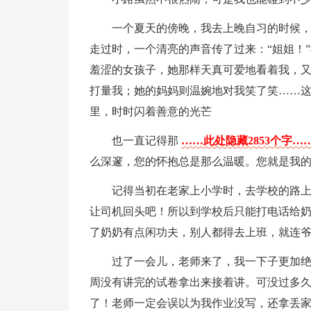
一个夏天的傍晚，我去上晚自习的时候
走过时，一个清亮的声音传了过来：“姐姐！
羞涩的女孩子，她那样天真可爱地看着我，又
打量我；她的妈妈则温婉地对我笑了笑……
里，时时闪着善意的光芒
也一直记得那
……此处隐藏2853个字…
么深邃，您的怀抱总是那么温暖。您就是我
记得当初在老家上小学时，去学校的路
让司机回头吧！所以到学校后只能打电话给
了奶奶有点闲功夫，别人都得去上班，就连
过了一会儿，老师来了，我一下子更加
周没有讲完的试卷拿出来接着讲。可没过多久
了！老师一定会误以为我作业没写，还拿丢家