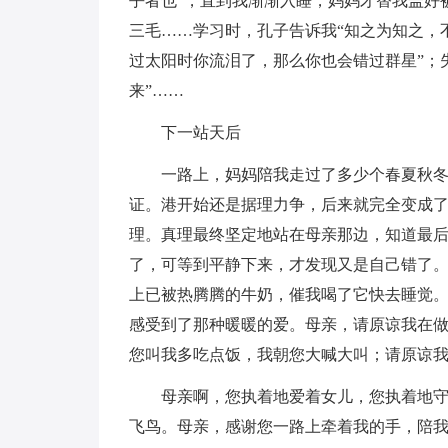
乎者也”，直到我渐渐入睡，妈妈才替我盖好
三毛……学习时，孔子告诉我“知之为知之，
过太阳时你流泪了，那么你也会错过群星”；
来”……
下一站天后
一路上，妈妈陪我走过了多少个春夏秋
证。港开始还是据理力争，后来就完全变成
理。真理最终坚定地站在母亲那边，知道最
了，可等到平静下来，才发现又是自己错了
上已被热腾腾的牛奶，催我喝了它快去睡觉
感受到了那种暖暖的爱。母亲，请原谅我在
您叫我多吃点饭，我朝您大喊大叫；请原谅
母亲啊，您执着地爱着女儿，您执着地
飞鸟。母亲，感谢您一路上牵着我的手，陪