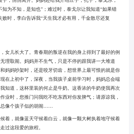
被子，悄悄离开。妈妈还给我介绍庄子，孔子，泰戈尔，
不知为不知，是知也”；难过时，泰戈尔让我知道“如果错
失败时，李白告诉我“天生我才必有用，千金散尽还复
冬，女儿长大了。青春期的叛逆在我的身上得到了最好的例
了无理取闹。妈妈并不生气，只是不停的跟我讲一大堆道
后和妈妈吵架时，还是咬牙切齿，想世界上最可恨的就是你
。现在上初中了，深夜，当我孩子桌前学习时，妈妈总会端
。我知道，这杯里装的何止是牛奶。这香浓的牛奶使我再次
做作业时，您推门问我吃不吃东西对你发脾气；请原谅我，
我总像个孩子似的胡闹……
守候着，就像蓝天守候着白云，就像一颗大树执着地守候着
我走过这段爱的旅程。