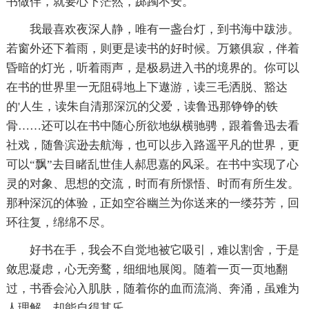
书做伴，就要心下茫然，踯躅不安。
我最喜欢夜深人静，唯有一盏台灯，到书海中跋涉。
若窗外还下着雨，则更是读书的好时候。万籁俱寂，伴着
昏暗的灯光，听着雨声，是极易进入书的境界的。你可以
在书的世界里一无阻碍地上下遨游，读三毛洒脱、豁达
的'人生，读朱自清那深沉的父爱，读鲁迅那铮铮的铁
骨……还可以在书中随心所欲地纵横驰骋，跟着鲁迅去看
社戏，随鲁滨逊去航海，也可以步入路遥平凡的世界，更
可以“飘”去目睹乱世佳人郝思嘉的风采。在书中实现了心
灵的对象、思想的交流，时而有所憬悟、时而有所生发。
那种深沉的体验，正如空谷幽兰为你送来的一缕芬芳，回
环往复，绵绵不尽。
好书在手，我会不自觉地被它吸引，难以割舍，于是
敛思凝虑，心无旁鹜，细细地展阅。随着一页一页地翻
过，书香会沁入肌肤，随着你的血而流淌、奔涌，虽难为
人理解，却能自得其乐。