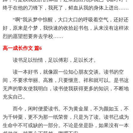
终于在他的刀锋下，我死了，鲜血从我的身体上迸出……
“啊”我从梦中惊醒，大口大口的呼吸着空气，还好还
好，原来是个梦，我快速的收拾起书包，从来没有这样浓
烈的愿望想要奔去学校……
高一成长作文 篇6
读书足以怡情，足以傅彩，足以长才。
读一本好书，就像跟一位知心朋友交谈。读书的空
间，不要求华丽、高雅，只要惬意、祥和就可以。是书这
无声的挚友使我明白，读书使我获得更多的知识，不断地
充实自己。
而今，闲时便爱读书。不为黄金屋，不为颜如玉，不
为千钟粟，更不为那一纸荣誉，只是为了读。读书已成为
生命中不可或缺的一部分。不论是坐是卧，如果没有一本