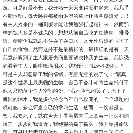
逸。可是好景不长，我开始一天天变得肥胖起来，我几乎
不能运动，每天卧在那被雨淋湿的草上让我备感难受，只
有主人拎来的一桶剩饭才能让我勉强打起精神来，然而那
样的饭大多是不健康的，想想从前自己吃的红烧肉、排骨
饭、糖醋鱼我就忍不住吞了吞口水，又无比艰难的咽下了
自己的食物。然而这并不是最糟糕的，最糟糕的是有一天
我竟然听到了主人跟屠夫商量要解决掉我的生命。我惊恐
的看着主人，眼中噙满泪水，我想说：“我还不想死。”，
可是主人却忽略了我的情绪，有意无意的说了句：“猪真
是这个世界上最愚蠢的生物，自己不奋斗却将生命托付于
他人只能落个任人宰割的份。”我不争气的哭了，流下了
悔恨的泪水，我是多么怀念当年自己攻克的一个个难题的
成就感，多么怀念自己的学习生活，然而，一切都是妄
想，我要死了，就在今天！看着屠夫手上拿着一把尖利的
屠刀一步步向我逼近，我绝望的摇了摇头，我开始拼命逃
蹿，可是以我肥胖的体格，还未跑出几步我已气喘吁吁，