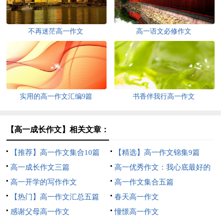
不再迷茫高一作文
高一语文必修作文
实用的高一作文汇编9篇
书香伴我行高一作文
【高一成长作文】相关文章：
【推荐】高一作文集合10篇
【精选】高一作文锦集9篇
高一成长作文三篇
高一优秀作文：我心底最好的
高一开学的写作作文
回忆
高一作文集合五篇
【热门】高一作文汇总五篇
春天高一作文
感谢父母高一作文
憧憬高一作文