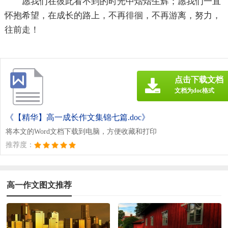
愿我们在彼此看不到的时光中熠熠生辉；愿我们一直
怀抱希望，在成长的路上，不再徘徊，不再游离，努力，
往前走！
点击下载文档
文档为doc格式
《【精华】高一成长作文集锦七篇.doc》
将本文的Word文档下载到电脑，方便收藏和打印
推荐度：
高一作文图文推荐