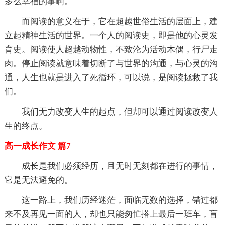
多么幸福的事啊。
而阅读的意义在于，它在超越世俗生活的层面上，建
立起精神生活的世界。一个人的阅读史，即是他的心灵发
育史。阅读使人超越动物性，不致沦为活动木偶，行尸走
肉。停止阅读就意味着切断了与世界的沟通，与心灵的沟
通，人生也就是进入了死循环，可以说，是阅读拯救了我
们。
我们无力改变人生的起点，但却可以通过阅读改变人
生的终点。
高一成长作文 篇7
成长是我们必须经历，且无时无刻都在进行的事情，
它是无法避免的。
这一路上，我们历经迷茫，面临无数的选择，错过都
来不及再见一面的人，却也只能匆忙搭上最后一班车，盲