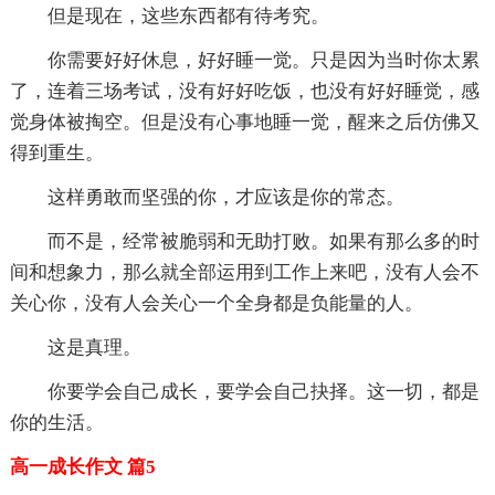
但是现在，这些东西都有待考究。
你需要好好休息，好好睡一觉。只是因为当时你太累
了，连着三场考试，没有好好吃饭，也没有好好睡觉，感
觉身体被掏空。但是没有心事地睡一觉，醒来之后仿佛又
得到重生。
这样勇敢而坚强的你，才应该是你的常态。
而不是，经常被脆弱和无助打败。如果有那么多的时
间和想象力，那么就全部运用到工作上来吧，没有人会不
关心你，没有人会关心一个全身都是负能量的人。
这是真理。
你要学会自己成长，要学会自己抉择。这一切，都是
你的生活。
高一成长作文 篇5