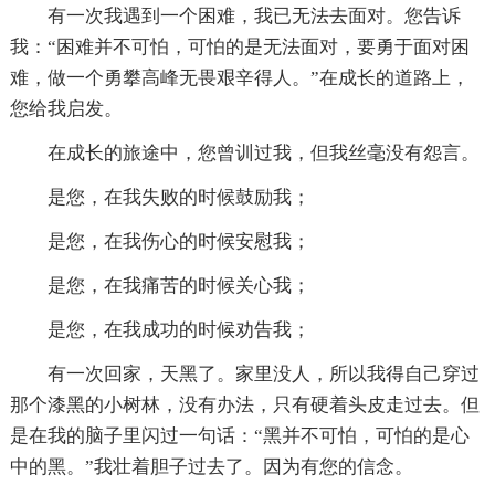
有一次我遇到一个困难，我已无法去面对。您告诉
我：“困难并不可怕，可怕的是无法面对，要勇于面对困
难，做一个勇攀高峰无畏艰辛得人。”在成长的道路上，
您给我启发。
在成长的旅途中，您曾训过我，但我丝毫没有怨言。
是您，在我失败的时候鼓励我；
是您，在我伤心的时候安慰我；
是您，在我痛苦的时候关心我；
是您，在我成功的时候劝告我；
有一次回家，天黑了。家里没人，所以我得自己穿过
那个漆黑的小树林，没有办法，只有硬着头皮走过去。但
是在我的脑子里闪过一句话：“黑并不可怕，可怕的是心
中的黑。”我壮着胆子过去了。因为有您的信念。