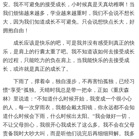
安。我不可避免的接受成长，小时候真是天真幼稚啊！当
我们烦恼越来越多，学业越来越重时，我们不会说不想长
大，因为我们知道成长不可避免。只会说想快点长大，好
拥抱自由！
成长应该是快乐的吧，可是我并没有感受到真正的快
乐，是肩上的行囊太重了吧。我不知道该如何去接受成长
的过程，只能吃力的负在肩上，当我能快乐的去接受成
长，或许就是真正的成长了。
下雨了，撑着伞，独自漫步，不再害怕孤独，已经习
惯“享受”孤独。天晴时我总是带一把伞，正如《重庆森
林》里说道：“不知道什么时候开始，我变成一个很小心
的人，每一次穿雨衣，我都会戴太阳镜，你永远都不会知
道什么时候会下雨，什么时候出太阳。”我会做好一切，
不让父母担心，我很开心我成长了这么多。我不会在父母
责备我时大吵大叫，而是听他们说完后再细细辩解。我多