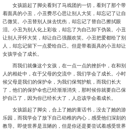
女孩踮起了脚尖看到了马戏团的一切，看到了那个带
着面具的小丑，小丑费尽心思让别人大笑，却忘记了让自
己微笑。小丑替别人抹去忧伤，却忘记了替自己擦拭眼
泪。小丑为别人化上彩妆，却忘了为自己卸下伪装。小丑
让别人开怀大笑，却让自己强颜欢笑。小丑把爱都给了别
人，却忘记留下一点爱给自己。但是带着面具的小丑却让
女孩学会了成长。
而我们就像这个女孩，在一点一点的挫折中，在和别
人的相处中，在于父母的交流中，我们学会了成长。小时
候父母是我们的保护伞，为我们保驾护航，而我们长大
了，他们的保护伞也已经渐渐消失，那时候你就要自己保
护自己了，因为你已经长大了，人总该学会着成长。
女孩踮起了脚尖，合上了她的童话书，没去了她的游
乐园，而我学会了放下自己幼稚的内心，感受他们深刻的
教导。即使世界是丑陋的，但是你还是要尝试着感受世界