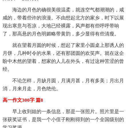
海边的月色的确很美很温柔，就连空气都潮潮的，咸
咸的，带着些许的浪漫。不由想起北方的家乡，时下以展
现出寒意与苍凉，大地已经裸露，风声都有些呼呼带响
了，那高悬的月色明媚略带黄韵，多少显得有些清瘦。
就在望着月圆的时候，想起了家里小圆桌上那诱人的
月饼，几种时令的水果，还有那团圆的欢笑声。就在这企
盼中木然的望着，想家的人儿在外头，有过这种苦涩的曾
经。
不论怎样，月缺月圆，月满月甚，月有多美；月出月
消，月来月走，月色绝伦。
高一作文300字 篇8
早上收到姐的一条信息，那是一张照片。照片里是一
张获奖证书，是我一个小侄子刚刚得到的一个全国级别的
学习奖项。