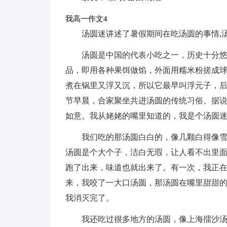
我高一作文4
汤圆迷讲述了暑假期间在吃汤圆的事情,
汤圆是中国的代表小吃之一，历史十分
品，即用各种果饵做馅，外面用糯米粉搓成
煮在锅里又浮又沉，所以它最早叫浮元子，
节早晨，合家聚坐共进汤圆的传统习俗。据
如意。我从姥姥的嘴里知道的，我是个汤圆
我们吃的那汤圆白白的，像几颗白得像
汤圆是个大个子，洁白无瑕，让人看不出里
跑了出来，味道也就出来了。有一次，我正
来，我咬了一大口汤圆，那汤圆在嘴里甜甜
我消灭完了。
我还吃过很多地方的汤圆，像上海擂沙