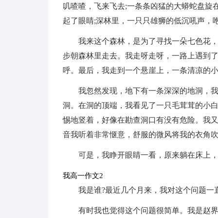
叽喳喳，飞来飞去;一条条凶猛的大蟒蛇盘旋
起了眼睛;深林里，一只只雄狮的低沉吼声，
我来这个森林，是为了寻找一朵七色花
步朝森林里走去。我走呀走呀，一路上遇到
呼。最后，我走到一个悬崖上，一条清凉的
我忽然发现，地下有一条深深的地洞，
洞。在洞的顶端，我看见了一只毛茸茸的小
惕地竖着，好像在勘查洞口有没有危险。我
音我听着非常惬意，舒服的微风将我的衣角
可是，我睁开眼睛一看，原来躺在床上
我高一作文2
我是谁?最近几个月来，我对这个问题一
有时我也觉得这个问题很简单。我是赵