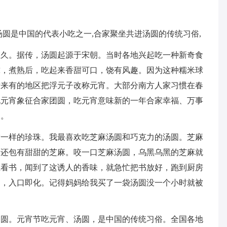
汤圆是中国的代表小吃之一,合家聚坐共进汤圆的传统习俗,
悠久。据传，汤圆起源于宋朝。当时各地兴起吃一种新奇食
球，煮熟后，吃起来香甜可口，饶有风趣。因为这种糯米球
后来有的地区把浮元子改称元宵。大部分南方人家习惯在春
说元宵象征合家团圆，吃元宵意味新的一年合家幸福、万事
迷。
雪一样的珍珠。我最喜欢吃芝麻汤圆和巧克力的汤圆。芝麻
面还包有甜甜的芝麻。咬一口芝麻汤圆，乌黑乌黑的芝麻就
在看书，闻到了这诱人的香味，就急忙把书放好，跑到厨房
的，入口即化。记得妈妈给我买了一袋汤圆没一个小时就被
汤圆。元宵节吃元宵、汤圆，是中国的传统习俗。全国各地