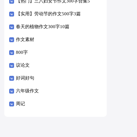
【热门】三八妇女节作文300字合集5
篇
【实用】劳动节的作文500字3篇
春天的植物作文300字10篇
作文素材
800字
议论文
好词好句
六年级作文
周记