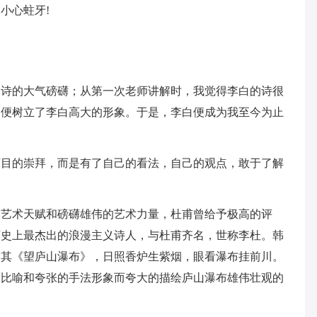
小心蛀牙!
到诗的大气磅礴；从第一次老师讲解时，我觉得李白的诗很
中便树立了李白高大的形象。于是，李白便成为我至今为止
盲目的崇拜，而是有了自己的看法，自己的观点，敢于了解
的艺术天赋和磅礴雄伟的艺术力量，杜甫曾给予极高的评
历史上最杰出的浪漫主义诗人，与杜甫齐名，世称李杜。韩
赏其《望庐山瀑布》，日照香炉生紫烟，眼看瀑布挂前川。
用比喻和夸张的手法形象而夸大的描绘庐山瀑布雄伟壮观的