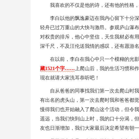
我喜欢的不仅是他的诗，还有他的性格
李白以他的飘逸豪迈在我内心留下十分
轻舟已过万重山的大快与激昂。参观庐山瀑
对权贵的排斥，他心中坚信，天生我材必有
深千尺，不及汪伦送我情的感叹，还有愿游
在以前，李白在我心中只一个模糊的光
藏1521个字……
上爬山后，我的生活习惯和
现在就请大家洗耳恭听吧！
自从爸爸的同事找我们第一次去爬山时
有出名的虎头山，第一次去爬时我和爸爸都
慢得我们也开始融入了爬山这个活动，但令
遥远，当我们快到山上时，我的口十分渴，
友也日渐增加，我们大家最后决定希望有朝