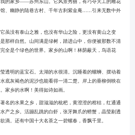
是我的家乡——苏州东山。它风景秀丽，有巧夺天工的雕花
宾馆、幽静的陆巷古村、千年古刹紫金庵……引来无数中外
。它虽没有泰山之雅，也没有华山之险，更没有黄山之变
条是那样自然。山间满是绿树，踏进山中，你便被那数不清
这完全是个绿色的世界。家乡的山啊！林荫蔽天，鸟语花
晶莹透明的蓝宝石。太湖的水很清。沉睡着的螺蛳、摆动着
和水底灰褐色的泥沙也能看得一清二楚。岸上的垂柳倒映在
人。家乡的水啊！美得如诗如画。
是著名的水果之乡，甜滋滋的枇杷，黄澄澄的柑桔，红通通
是水产之乡。活蹦乱跳的白虾，张牙舞爪的螃蟹，晶莹剔透
涎欲滴。还有中国十大名茶之一碧螺春，香飘千里。