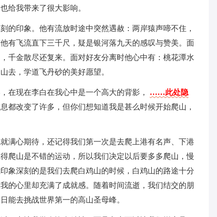
，也给我带来了很大影响。
深刻的印象。他有流放时途中突然遇赦：两岸猿声啼不住，
布他有飞流直下三千尺，疑是银河落九天的感叹与赞美。面
用，千金散尽还复来。面对好友分离时他心中有：桃花潭水
名山去，学道飞丹砂的美好愿望。
影，在现在李白在我心中是一个高大的背影，
……此处隐
作息都改变了许多，但你们想知道我是甚么时候开始爬山，
我就满心期待，还记得我们第一次是去爬上港有名声、下港
觉得爬山是不错的运动，所以我们决定以后要多多爬山，慢
我印象深刻的是我们去爬白鸡山的时候，白鸡山的路途十分
但我的心里却充满了成就感。随着时间流逝，我们结交的朋
一日能去挑战世界第一的高山圣母峰。