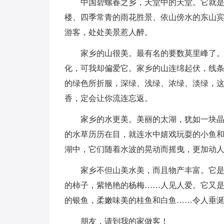
中国碧螺春之乡，天堂中的天堂。它就
楼、四季常青的雨花胜景、依山傍水的东山
游客，处处美景惹人醉。
家乡的山很美。最有名的要数莫里峰了
化，可我却偏爱它。家乡的山连绵起伏，线
的绿色所折服，深绿、浅绿、浓绿、淡绿，
香，定会让你流连忘返。
家乡的水更美。美丽的太湖，犹如一块
的水草历历在目，就连水中嬉戏玩耍的小鱼
湖中，它们随着水波的晃动而摇曳，更加动
家乡不但山美水美，而且物产丰富。它
的柿子，紫艳艳的杨梅……人见人爱。它又
的银鱼，柔嫩味美的桂鱼和白鱼……令人垂
朋友，请到我的家做客！