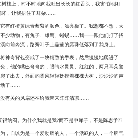
在树枝上，时不时地向我吐出长长的红舌头，我害怕地闭
咆哮，让我捂住了耳朵……
，它有红橙黄绿青蓝紫的颜色，漂亮极了。我想都不想，大
了不少动物，有兔子、雄鹰、蜥蜴……我一一跟他们打了招
小溪向前奔流，路旁叶子上晶莹的露珠低落到了我身上。
我将神奇背包变成了一块精致的手表，然后慢慢地爬进了
白兔，他的嘴巴弯弯的，眼睛水灵灵、红红的，两只耳朵警
又爬了出去，外面的柔风轻轻抚摸着棵棵大树，沙沙沙的声
吹动了……
，没有关的风扇还在给我带来阵阵清凉……
直很纳闷。为什么我就是我?而不是申犀子，不是陈思予??
界为，自以为是一个爱动脑的人，一个活跃的人，一个脾气