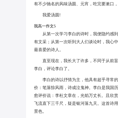
有不少驰名的风味汤圆、元宵，吃完要漱口，
我爱汤圆!
我高一作文5
从第一次学习李白的诗时，我便隐约感
有文采；从第一次听到大人们谈论时，我心
最喜爱的诗人。
直至现在，我长大了许多，不同于从前
李白，评论李白了。
李白的诗以抒情为主，他具有超乎寻常
价：笔落惊风雨，诗成泣鬼神。李白是我国
愈评价说：李杜文章在，光焰万丈长。且欣
飞流直下三千尺，疑是银河落九天。这首诗
景色。