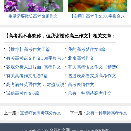
生活需要微笑高考命题作文
【实用】高考作文300字集合八
篇
【高考我不喜欢你，但我谢谢你高三作文】相关文章：
【推荐】高考作文四篇
我的高考梦作文6篇
有关高考语文作文300字集合5
北京高考作文
篇
客观分析太过片面_高考作文
有关高考语文作文（精选6
有关高考作文汇总7篇
篇）
透过表象看实质高考作文
高考满分英语作文： 对盗版说
高考疫情作文
不
诚信高考作文6篇
总有一种期待高考作文
上一篇：
宝钗鸣冤高考满分作文
下一篇：
总有一种期待高考作文
乌鸦作文网
Copyright © 2025
www.seohl.com 版权所有