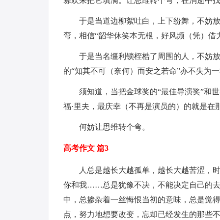
寡欢来把它填满。让思维转个弯，在消逝中
于是当道边柳絮吐白，上下纷舞，不妨放
弯，相信“韶华休笑本无根，好风频（凭）借
于是当名缰利锁桎梏了周围的人，不妨放
的“知其不可（奈何）而安之若命”亦不失为
须知道，当把金球奖的“最佳导演奖”和
福·里夫，最庆幸（不再是演员的）的就是在
何妨让思维转个弯。
高考作文 篇3
人总是越长大越孤单，越长大越苦涩，
你和我……总是犹豫不决，不能决定自己的
中，总掺杂着一丝悔恨当初的意味，总是觉
点，努力地想要改变，忘却已经发生的那些