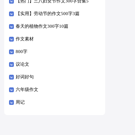
【热门】三八妇女节作文300字合集5
篇
【实用】劳动节的作文500字3篇
春天的植物作文300字10篇
作文素材
800字
议论文
好词好句
六年级作文
周记