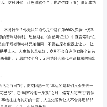
童话。这种时候，让思维转个弯，也许你能（看）得见成功
弯。
，不肯转圈？你无法知道你是否是在第666次实验中侥幸
寥寥的普利斯特利。恩格斯在《自然辩证法》中直言索勒“在
是由于后者和格林兄弟相同，不愿在原有假设上让步，让
号拱手让人。人生极长又极短，岁月不会容许你做那个徒劳
薛西弗斯。让思维转个弯，无用功只会降低生命机械的输出
弯。
西飞之白日”时，麦克阿瑟一句“幸运的是我们只会失去一
花已尽”，怨“幽窗冷雨一身孤”之时，偏有人朗声道“肯信
钟。事物往往有其好的一面，人生短暂到让人不舍得用郁郁