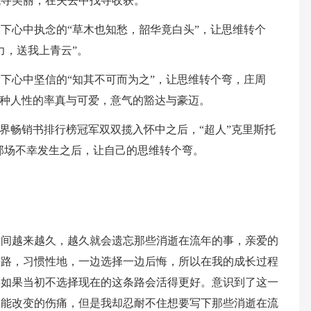
找寻美丽，在失去中找寻收获。
下心中执念的“草木也知愁，韶华竟白头”，让思维转个
力，送我上青云”。
下心中坚信的“知其不可而为之”，让思维转个弯，庄周
一种人性的率真与可爱，意气的豁达与豪迈。
世界畅销书排行榜冠军双双揽入怀中之后，“超人”克里斯托
那场不幸发生之后，让自己的思维转个弯。
时间越来越久，越久就会遗忘那些消逝在流年的事，亲爱的
去路，习惯性地，一边选择一边后悔，所以在我的成长过程
得如果当初不选择现在的这条路会活得更好。意识到了这一
不能改变的伤痛，但是我却忍耐不住想要写下那些消逝在流