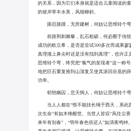
的关系，因为它们本身就是适合儿童阅读的
的彼岸草丰水美，风细柳斜。
困厄接踵，无所建树，何妨让思维转个
前路荆刺棘藜，乱石粗砺，何必囿于传统
成功的欧立希，是否是尝试500多次而成果
真理撞上鼻尖时还是没有找到真理”，也许正
思维转个弯，终究把“氯气的发现者”这一称
地把巨石重复推到山顶复又使其滚回谷底的
功率。
郁悒幽囚，悲天悯人，何妨让思维转个
当人人都在“恨不能挂长绳于西天，系此
次生命”有如木锋醒世。当世人皆叹“风住尘香
来年有别春”，“明年春色倍还人”如清夜鸣