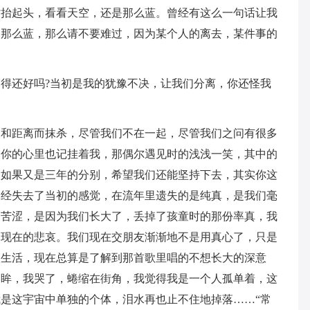
时抬起头，看看天空，还是那么蓝。曾经有这么一句话让我
是那么蓝，那么请不要难过，因为某个人的离去，某件事的
得还好吗?当初是我的犹豫不决，让我们分离，你还怪我
间和距离而抹杀，尽管我们不在一起，尽管我们之问有很多
道你的心里也记挂着我，那偶尔遇见时的浅浅一笑，其中的
，如果又是三年的分别，希望我们还能坚持下去，其实你这
已经失去了当初的感觉，在流年里遗失的是纯真，是我们毫
越苦涩，是因为我们长大了，丢掉了孩童时的那份率真，我
了现在的悲哀。我们现在交朋友渐渐地不是用真心了，只是
校生活，现在总算是了解到那首歌里唱的不想长大的深意
回眸，我哭了，蜷缩在街角，我觉得我是一个人孤单着，这
是这宇宙中单独的个体，泪水再也止不住地掉落……“常