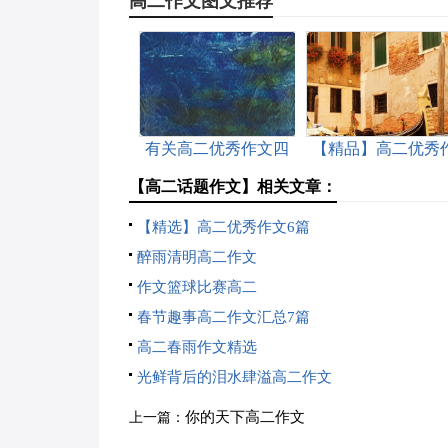
高二作文图文推荐
有关高二优秀作文四
【精品】高二优秀
篇
文三篇
【高二话题作文】相关文章：
【精选】高二优秀作文6篇
醉雨清明高二作文
作文篮球比赛高二
春节趣事高二作文汇总7篇
高二春雨作文精选
光鲜背后的泪水肆溢高二作文
你的天下高二作文
上一篇：