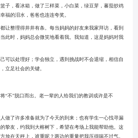
菜篮子，看冰箱，做了三样菜，小白菜，绿豆芽，蕃茄炒鸡
了幸福的泪水，爸爸也连连夸奖。
铺都让整理得井井有条。每当妈妈的好友来我家拜访，看到
每当此时，妈妈总会微笑地看着我。我知道，这是妈妈对我
自己可以处理好；学会独立，遇到挑战时不会退缩，相信自
会，立足社会的关键。
将“不”脱口而出。老一辈的人给我们的教训或许是不
有人做了许多准备就为了今天的到来；也有学生一心找寻漏
我的挚友，约我到大榕树下，希望在考场上我能帮助他。这
两方放在天秤上，谁重呢？两边的重量把我压得喘不过气。