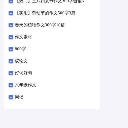
【热门】三八妇女节作文300字合集5
篇
【实用】劳动节的作文500字3篇
春天的植物作文300字10篇
作文素材
800字
议论文
好词好句
六年级作文
周记