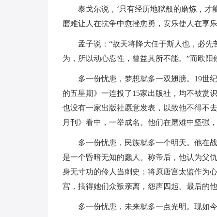
泰戈尔说，‘只有经历地狱般的磨炼，才
磨难让人在抗争中愈挫愈勇，安乐使人在享
孟子说：“故天将降大任于斯人也，必先
为，所以动心忍性，曾益其所不能。”而欧阳
多一份忧患，梦想就多一双翅膀。19世
的五星期》一连投了15家出版社，均不被赏
也没有一家出版社愿意发表，以致他不得不
月刊》看中，一举成名。他们在磨难中坚强
多一份忧患，民族就多一个明天。他在
是一个昏暗无知的蠢人。称帝后，他认为父
身无寸功的伶人当刺史；将原唐宫太监作为
宫，搞得她们众叛亲离，怨声四起。最后的
多一份忧患，未来就多一点光明。现如