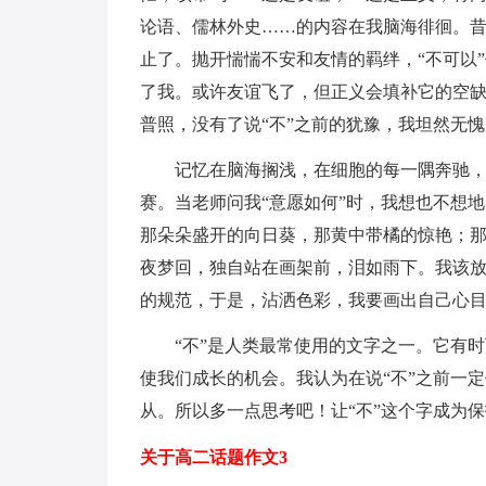
论语、儒林外史……的内容在我脑海徘徊。
止了。抛开惴惴不安和友情的羁绊，“不可以
了我。或许友谊飞了，但正义会填补它的空
普照，没有了说“不”之前的犹豫，我坦然无
记忆在脑海搁浅，在细胞的每一隅奔驰，
赛。当老师问我“意愿如何”时，我想也不想
那朵朵盛开的向日葵，那黄中带橘的惊艳；
夜梦回，独自站在画架前，泪如雨下。我该放
的规范，于是，沾洒色彩，我要画出自己心
“不”是人类最常使用的文字之一。它有
使我们成长的机会。我认为在说“不”之前一
从。所以多一点思考吧！让“不”这个字成为
关于高二话题作文3