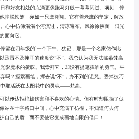
昔日和好友相处的点滴更像跑马灯般一幕幕闪过。顷刻，停
”他挣脱铁笼，宛如一只鹰翱翔。它有着老鹰的坚定，解放
缺。心中彷佛涓涓小河流过，清凉遍布。风徐徐拂面，阳光
愧的面向它。
停留在四年级的`一个下午。犹记，那是一个名家仿作比
地以迅雷不及掩耳的速度说“不”。我总认为我无法临摹梵高
那光影魔术的赞叹。我崇拜它，却没有提笔挥洒的勇气。午
弃吗？握紧画笔，挥去说“不”，办不到的诅咒。丢掉技巧
目中那活跃在太阳花中的灵魂——梵高。
时可以传达拒绝被伤害和不喜欢的心情。但有时却阻挡了促
定像站在十字路口中间，心中充满了彷徨，不知道何去何
保护自己的盾，而不要使它变成画地自限的借口！