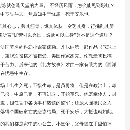
能炼就创造天堂的力量。’不经历风雨，怎么能见到彩虹？
乐中丧失斗志。然后知生于忧患，死于安乐也。
苦其心志，劳其筋骨，饿其体肤，空乏其身，行拂乱其所
修所言“忧劳可以兴国，逸豫可以亡身”莫不是这个道理？
纪法国著名的科幻小说家儒勒。凡尔纳第一部作品《气球上
识，第16次投稿才被接受。美国作家杰克。伦敦最初投稿，
去干苦力。后来他的《北方故事》才由一家有眼力的《西洋
，在忧患中生存。
战场上出生入死，不惜生命，是员勇将；但是在政治上，却
仇已报，中原已定，不再进取，开始享乐。他宠幸伶人，封
心腹，担任官中各执事和诸镇的监军；还派人强抢民女入
他落得个国破家亡的悲惨结局。死于安乐，大抵也就如此。
今的我们都是家中的小公主、小皇帝，父母握在手里怕掉