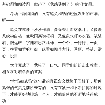
基础题和阅读题，做起了《我感受到了 》的`作文题。
考场上静悄悄的，只有笔尖和纸的碰撞发出的声响。
听——
笔尖在试卷上沙沙作响，像春蚕咀嚼这桑叶，又像暖
风吹拂白杨，像秋雨亲吻梧桐，又像泉水叮咚欢唱。笔随
着手腕运转，字随着思路延伸，一个个，一行行，一页
页，横看如群蚁排衙，纵看如阅兵方阵。秀丽、整洁、赏
心、悦目……
大作完成了，我松了一口气。同学们纷纷走出教室，
相互在对着各自的答案……
“考场如战场”这句话的真正含义我终于理解了，那种
紧张的气氛是前所未有的，只有在紧张和不断拼搏的环境
下，才能更好地锻炼一个人，才能促使他不断地获得成
功！