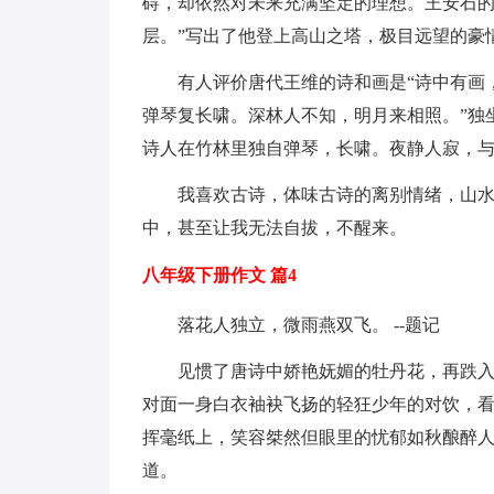
碍，却依然对未来充满坚定的理想。王安石的
层。”写出了他登上高山之塔，极目远望的豪
有人评价唐代王维的诗和画是“诗中有画
弹琴复长啸。深林人不知，明月来相照。”独
诗人在竹林里独自弹琴，长啸。夜静人寂，
我喜欢古诗，体味古诗的离别情绪，山
中，甚至让我无法自拔，不醒来。
八年级下册作文 篇4
落花人独立，微雨燕双飞。 --题记
见惯了唐诗中娇艳妩媚的牡丹花，再跌
对面一身白衣袖袂飞扬的轻狂少年的对饮，
挥毫纸上，笑容桀然但眼里的忧郁如秋酿醉
道。