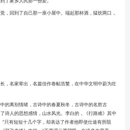
受到了家乡人民那一份爱。
不觉，回到了自己那一座小屋中。端起那杯酒，猛饮两口，
流长，名家辈出，名篇佳作卷帖浩繁，在中华文明中蔚为壮
诗中的离别情绪，古诗中的春夏秋冬，古诗中的名胜古
达了诗人的思想感情，山水风光。李白的，《行路难》其中
。”只有短短十几个字，却表达了作者他即使仕途有所阻