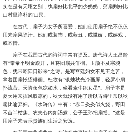
实在是有天壤之别，纨扇好比北平的少奶奶，蒲扇则好比
山村里淳朴的'山民。
在古代，扇子为女子所喜爱，她们使用扇子绝不仅仅
用来扇风除汗。她们或装饰，或蔽丑，或撒娇，或嬉戏，
或寄情。
扇子在我国古代的诗词中常有提及。唐代诗人王昌龄
有“奉帚平明金殿开，且将团扇共俳徊。玉颜不及寒鸦
色，犹带昭阳日影来”之诗。是写宫廷妇女不见王之苦，
拿着团扇怅望徘徊。杜牧有“银烛秋光冷画屏，轻罗小扇
扑流萤。天阶夜色凉如水，坐看牵牛织女星”。扇子本是
夏天用来挥风取凉的，秋天就没有用了所以古诗里常以秋
扇比喻弃妇。《水浒传》中有：“赤日炎炎似火烧，野田
禾苗半枯焦。农夫心内如汤煮，公子王孙把扇摇。”这是
用扇子来表示贵族们生活之安逸。