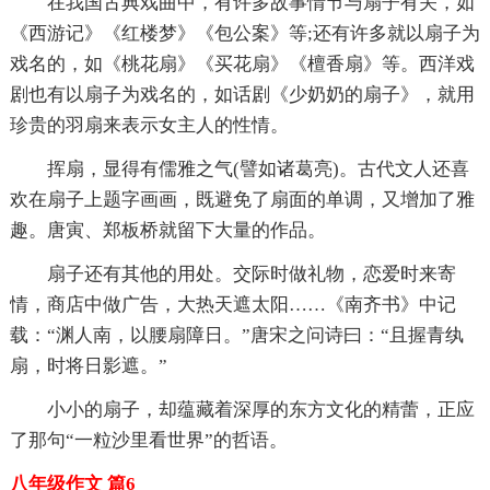
在我国古典戏曲中，有许多故事情节与扇子有关，如
《西游记》《红楼梦》《包公案》等;还有许多就以扇子为
戏名的，如《桃花扇》《买花扇》《檀香扇》等。西洋戏
剧也有以扇子为戏名的，如话剧《少奶奶的扇子》，就用
珍贵的羽扇来表示女主人的性情。
挥扇，显得有儒雅之气(譬如诸葛亮)。古代文人还喜
欢在扇子上题字画画，既避免了扇面的单调，又增加了雅
趣。唐寅、郑板桥就留下大量的作品。
扇子还有其他的用处。交际时做礼物，恋爱时来寄
情，商店中做广告，大热天遮太阳……《南齐书》中记
载：“渊人南，以腰扇障日。”唐宋之问诗曰：“且握青纨
扇，时将日影遮。”
小小的扇子，却蕴藏着深厚的东方文化的精蕾，正应
了那句“一粒沙里看世界”的哲语。
八年级作文 篇6