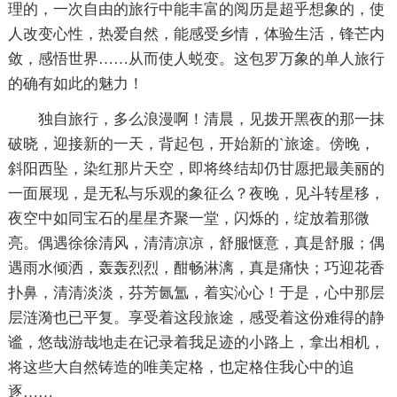
理的，一次自由的旅行中能丰富的阅历是超乎想象的，使
人改变心性，热爱自然，能感受乡情，体验生活，锋芒内
敛，感悟世界……从而使人蜕变。这包罗万象的单人旅行
的确有如此的魅力！
独自旅行，多么浪漫啊！清晨，见拨开黑夜的那一抹
破晓，迎接新的一天，背起包，开始新的`旅途。傍晚，
斜阳西坠，染红那片天空，即将终结却仍甘愿把最美丽的
一面展现，是无私与乐观的象征么？夜晚，见斗转星移，
夜空中如同宝石的星星齐聚一堂，闪烁的，绽放着那微
亮。偶遇徐徐清风，清清凉凉，舒服惬意，真是舒服；偶
遇雨水倾洒，轰轰烈烈，酣畅淋漓，真是痛快；巧迎花香
扑鼻，清清淡淡，芬芳氤氲，着实沁心！于是，心中那层
层涟漪也已平复。享受着这段旅途，感受着这份难得的静
谧，悠哉游哉地走在记录着我足迹的小路上，拿出相机，
将这些大自然铸造的唯美定格，也定格住我心中的追
逐……