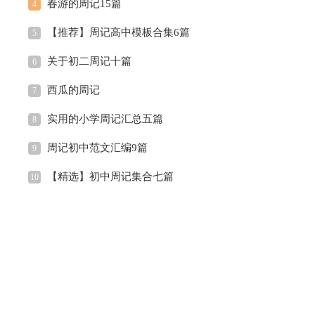
春游的周记15篇
4
【推荐】周记高中模板合集6篇
5
关于初二周记十篇
6
西瓜的周记
7
实用的小学周记汇总五篇
8
周记初中范文汇编9篇
9
【精选】初中周记集合七篇
10